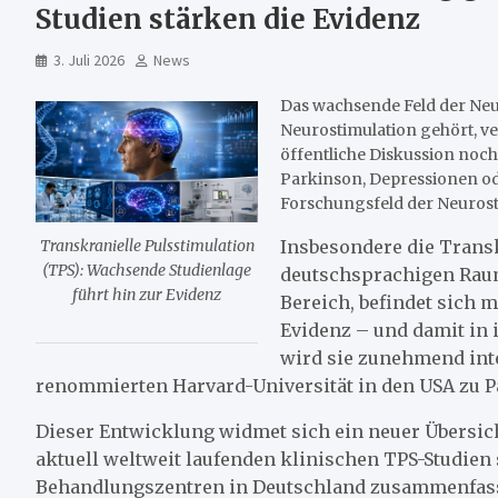
Studien stärken die Evidenz
3. Juli 2026
News
Das wachsende Feld der Ne
Neurostimulation gehört, ve
öffentliche Diskussion noc
Parkinson, Depressionen ode
Forschungsfeld der Neuros
Insbesondere die Transk
Transkranielle Pulsstimulation
(TPS): Wachsende Studienlage
deutschsprachigen Raum
führt hin zur Evidenz
Bereich, befindet sich 
Evidenz – und damit in
wird sie zunehmend inte
renommierten Harvard-Universität in den USA zu P
Dieser Entwicklung widmet sich ein neuer Übersi
aktuell weltweit laufenden klinischen TPS-Studien
Behandlungszentren in Deutschland zusammenfass