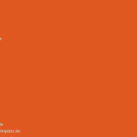
e
de
ktplatz.de