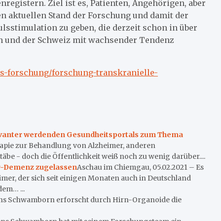
nregistern. Ziel ist es, Patienten, Angehörigen, aber
en aktuellen Stand der Forschung und damit der
lsstimulation zu geben, die derzeit schon in über
ch und der Schweiz mit wachsender Tendenz
ps-forschung/forschung-transkranielle-
vanter werdenden Gesundheitsportals zum Thema
erapie zur Behandlung von Alzheimer, anderen
 - doch die Öffentlichkeit weiß noch zu wenig darüber....
er-Demenz zugelassen
Aschau im Chiemgau, 05.02.2021 – Es
mer, der sich seit einigen Monaten auch in Deutschland
dem… ...
ns Schwamborn erforscht durch Hirn-Organoide die