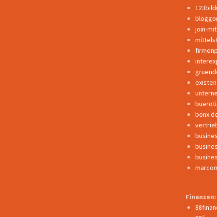
123bil
bloggo
join-mi
mittels
firmen
interex
gruend
existe
untern
buerot
bonx.d
vertrie
busine
busine
busine
marcom
Finanzen:
88fina