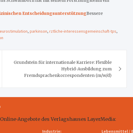
ens Schwamborn hat mit seinem Forschungsteam ein
izinischen Entscheidungsunterstützung
Bessere
eurostimulation
,
parkinson
,
rztliche-interessensgemeinschaft-tps
,
on
Grundstein für internationale Karriere: Flexible
Hybrid-Ausbildung zum
Fremdsprachenkorrespondenten (m/w/d)
m
 Online-Angebote des Verlagshauses LayerMedia:
Industrie:
Lebensmittel / 