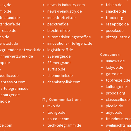
dung.de
news-in-industry.com
fabino.de
mio.de
news-in-industry.de
snackeo.de
ttelstand.de
industrietreff.de
foodir.org
tandcafe.de
packtreff.de
rezeptigo.de
presse.de
blechtreff.de
pizzala.de
po.de
automatisierungstreff.de
pizzaguette.d
erstadt.de
innovations-intelligenz.de
nzgruender-netzwerk.de
logistiktreff.de
Consumer:
ehmer-netzwerk.de
88energie.de
88news.de
ipp.de
88energy.net
kidyoo.de
e
surfigo.de
gateo.de
bsoffice.de
chemie-link.de
topfreizeit.de
sspress24.com
chemistry-link.com
kulturigo.de
ss-telegramm.de
prosos.org
ssburger.de
IT / Kommunikation:
classicello.de
io.de
itiko.de
picello.de
tooligo.de
adyoo.de
so-co-it.com
fitundmunter.
nce.com
tech-telegramm.de
weihnachtsmar