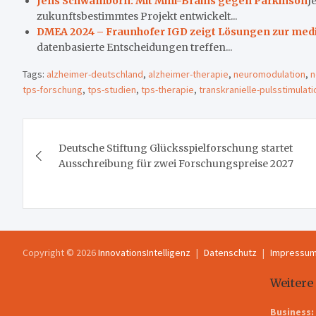
Jens Schwamborn: Mit Mini-Brains gegen Parkinson
J
zukunftsbestimmtes Projekt entwickelt...
DMEA 2024 – Fraunhofer IGD zeigt Lösungen zur med
datenbasierte Entscheidungen treffen...
Tags:
alzheimer-deutschland
,
alzheimer-therapie
,
neuromodulation
,
n
tps-forschung
,
tps-studien
,
tps-therapie
,
transkranielle-pulsstimulati
Beitragsnavigation
Deutsche Stiftung Glücksspielforschung startet
Ausschreibung für zwei Forschungspreise 2027
Copyright © 2026
InnovationsIntelligenz
Datenschutz
Impressu
Weitere
Business: