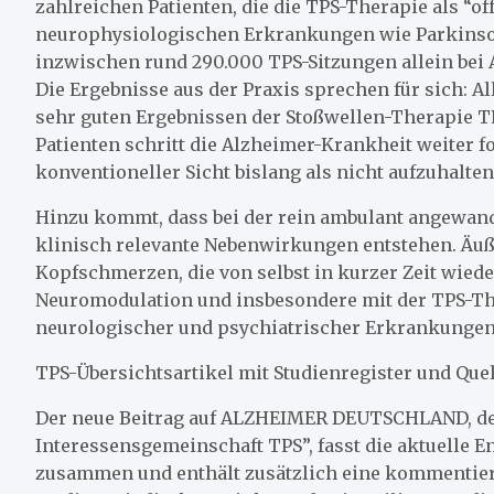
zahlreichen Patienten, die die TPS-Therapie als “o
neurophysiologischen Erkrankungen wie Parkinso
inzwischen rund 290.000 TPS-Sitzungen allein bei 
Die Ergebnisse aus der Praxis sprechen für sich: Al
sehr guten Ergebnissen der Stoßwellen-Therapie TP
Patienten schritt die Alzheimer-Krankheit weiter fo
konventioneller Sicht bislang als nicht aufzuhalten 
Hinzu kommt, dass bei der rein ambulant angewand
klinisch relevante Nebenwirkungen entstehen. Äuße
Kopfschmerzen, die von selbst in kurzer Zeit wiede
Neuromodulation und insbesondere mit der TPS-The
neurologischer und psychiatrischer Erkrankungen
TPS-Übersichtsartikel mit Studienregister und Q
Der neue Beitrag auf ALZHEIMER DEUTSCHLAND, dem
Interessensgemeinschaft TPS”, fasst die aktuelle 
zusammen und enthält zusätzlich eine kommentierte