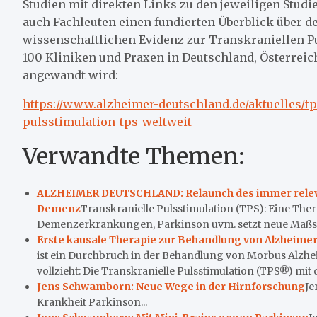
Studien mit direkten Links zu den jeweiligen Studie
auch Fachleuten einen fundierten Überblick über d
wissenschaftlichen Evidenz zur Transkraniellen Pu
100 Kliniken und Praxen in Deutschland, Österrei
angewandt wird:
https://www.alzheimer-deutschland.de/aktuelles/t
pulsstimulation-tps-weltweit
Verwandte Themen:
ALZHEIMER DEUTSCHLAND: Relaunch des immer rele
Demenz
Transkranielle Pulsstimulation (TPS): Eine Th
Demenzerkrankungen, Parkinson uvm. setzt neue Maßstäbe
Erste kausale Therapie zur Behandlung von Alzheim
ist ein Durchbruch in der Behandlung von Morbus Alzhei
vollzieht: Die Transkranielle Pulsstimulation (TPS®) mit 
Jens Schwamborn: Neue Wege in der Hirnforschung
Je
Krankheit Parkinson...