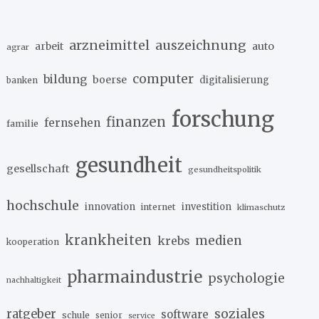
arzneimittel
auszeichnung
arbeit
auto
agrar
computer
bildung
boerse
digitalisierung
banken
forschung
finanzen
fernsehen
familie
gesundheit
gesellschaft
gesundheitspolitik
hochschule
innovation
investition
internet
klimaschutz
krankheiten
medien
krebs
kooperation
pharmaindustrie
psychologie
nachhaltigkeit
soziales
ratgeber
software
schule
senior
service