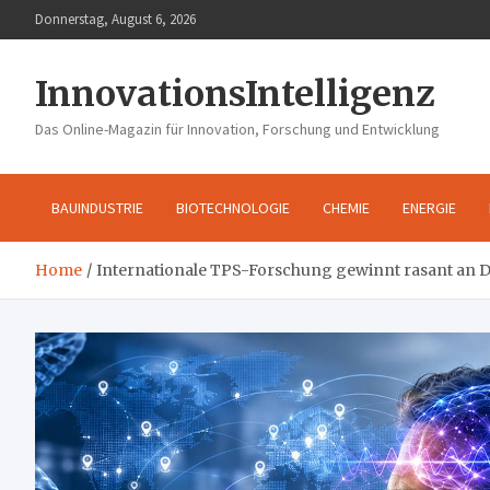
Skip
Donnerstag, August 6, 2026
to
content
InnovationsIntelligenz
Das Online-Magazin für Innovation, Forschung und Entwicklung
BAUINDUSTRIE
BIOTECHNOLOGIE
CHEMIE
ENERGIE
Home
Internationale TPS-Forschung gewinnt rasant an D