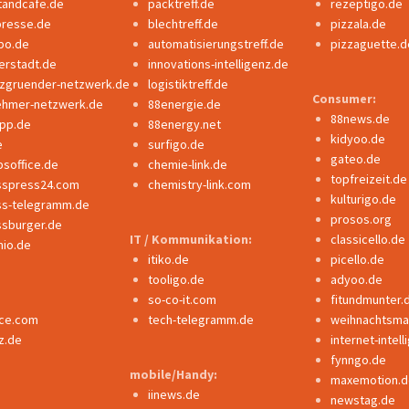
tandcafe.de
packtreff.de
rezeptigo.de
presse.de
blechtreff.de
pizzala.de
po.de
automatisierungstreff.de
pizzaguette.d
erstadt.de
innovations-intelligenz.de
nzgruender-netzwerk.de
logistiktreff.de
Consumer:
ehmer-netzwerk.de
88energie.de
88news.de
ipp.de
88energy.net
kidyoo.de
e
surfigo.de
gateo.de
bsoffice.de
chemie-link.de
topfreizeit.de
sspress24.com
chemistry-link.com
kulturigo.de
ss-telegramm.de
prosos.org
ssburger.de
IT / Kommunikation:
classicello.de
io.de
itiko.de
picello.de
tooligo.de
adyoo.de
so-co-it.com
fitundmunter.
nce.com
tech-telegramm.de
weihnachtsmar
z.de
internet-intel
fynngo.de
mobile/Handy:
maxemotion.d
iinews.de
newstag.de