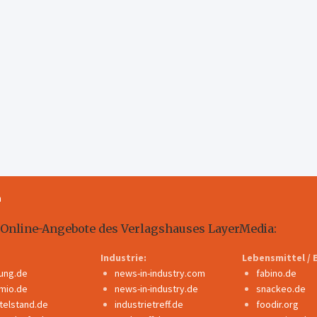
m
 Online-Angebote des Verlagshauses LayerMedia:
Industrie:
Lebensmittel / 
dung.de
news-in-industry.com
fabino.de
mio.de
news-in-industry.de
snackeo.de
ttelstand.de
industrietreff.de
foodir.org