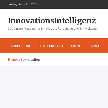
Skip
Freitag, August 7, 2026
to
content
InnovationsIntelligenz
Das Online-Magazin für Innovation, Forschung und Entwicklung
BAUINDUSTRIE
BIOTECHNOLOGIE
CHEMIE
ENERGIE
Home
tps-studien