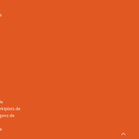
e
de
ktplatz.de
ligenz.de
e