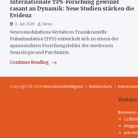
Internationale TPS-Forschung gewinnt
rasant an Dynamik: Neue Studien stärken die
Evidenz
3. Juli 2026
News
Neuromodulations-Verfahren Transkranielle
Pulsstimulation (TPS) entwickelt sich zu einem der
spannendsten Forschungsfelder der modernen
Neurologie und Psychiatrie.
Continue Reading
Copyright © 2026
InnovationsIntelligenz
Datenschutz
Impressu
Weitere
Business:
123bil
bloggo
join-mi