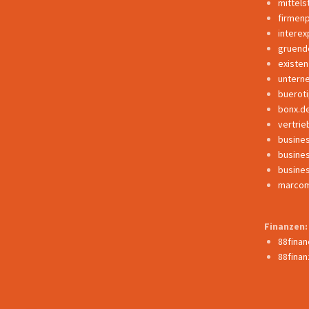
mittels
firmen
interex
gruend
existe
untern
buerot
bonx.d
vertrie
busine
busine
busine
marcom
Finanzen:
88fina
88finan