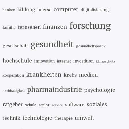
computer
bildung
boerse
digitalisierung
banken
forschung
finanzen
fernsehen
familie
gesundheit
gesellschaft
gesundheitspolitik
hochschule
innovation
investition
internet
klimaschutz
krankheiten
medien
krebs
kooperation
pharmaindustrie
psychologie
nachhaltigkeit
soziales
ratgeber
software
schule
senior
service
umwelt
technik
technologie
therapie