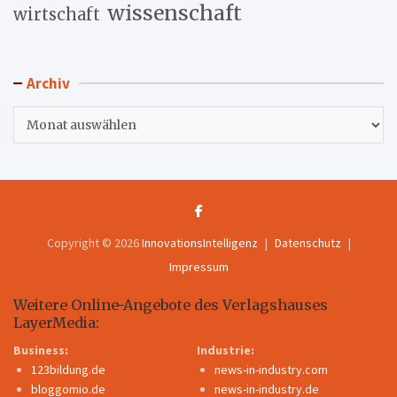
wissenschaft
wirtschaft
Archiv
Archiv
Copyright © 2026
InnovationsIntelligenz
Datenschutz
Impressum
Weitere Online-Angebote des Verlagshauses
LayerMedia:
Business:
Industrie:
123bildung.de
news-in-industry.com
bloggomio.de
news-in-industry.de