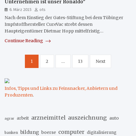
Unternehmen ist unser Ronaldo”
6. März 2015
ots
Nach dem Einstieg der Gates-Stiftung bei dem Tübinger
Impfstoffhersteller CureVac strebt dessen
Haupteigentümer Dietmar Hopp mittelfristig…
Continue Reading
Seitennummerierung
1
2
…
13
Next
der
Beiträge
Infos, Tipps und Links zu Feinsnacker, Anbietern und
Produzenten
.
arzneimittel
auszeichnung
arbeit
auto
agrar
computer
bildung
boerse
digitalisierung
banken