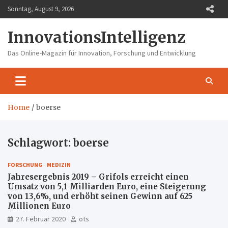
Skip
Sonntag, August 9, 2026
to
content
InnovationsIntelligenz
Das Online-Magazin für Innovation, Forschung und Entwicklung
Home
boerse
Schlagwort:
boerse
FORSCHUNG
MEDIZIN
Jahresergebnis 2019 – Grifols erreicht einen
Umsatz von 5,1 Milliarden Euro, eine Steigerung
von 13,6%, und erhöht seinen Gewinn auf 625
Millionen Euro
27. Februar 2020
ots