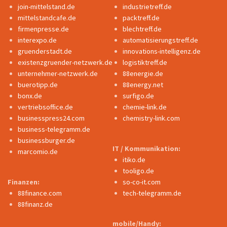
join-mittelstand.de
industrietreff.de
mittelstandcafe.de
packtreff.de
firmenpresse.de
blechtreff.de
interexpo.de
automatisierungstreff.de
gruenderstadt.de
innovations-intelligenz.de
existenzgruender-netzwerk.de
logistiktreff.de
unternehmer-netzwerk.de
88energie.de
buerotipp.de
88energy.net
bonx.de
surfigo.de
vertriebsoffice.de
chemie-link.de
businesspress24.com
chemistry-link.com
business-telegramm.de
businessburger.de
IT / Kommunikation:
marcomio.de
itiko.de
tooligo.de
Finanzen:
so-co-it.com
88finance.com
tech-telegramm.de
88finanz.de
mobile/Handy: