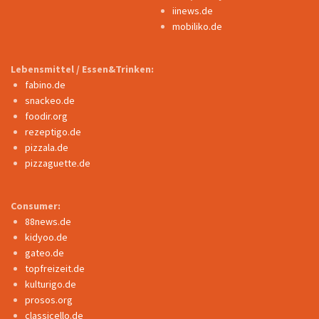
iinews.de
mobiliko.de
Lebensmittel / Essen&Trinken:
fabino.de
snackeo.de
foodir.org
rezeptigo.de
pizzala.de
pizzaguette.de
Consumer:
88news.de
kidyoo.de
gateo.de
topfreizeit.de
kulturigo.de
prosos.org
classicello.de