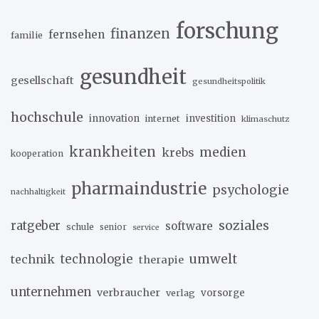
forschung
finanzen
fernsehen
familie
gesundheit
gesellschaft
gesundheitspolitik
hochschule
innovation
investition
internet
klimaschutz
krankheiten
medien
krebs
kooperation
pharmaindustrie
psychologie
nachhaltigkeit
soziales
ratgeber
software
schule
senior
service
umwelt
technik
technologie
therapie
unternehmen
verbraucher
verlag
vorsorge