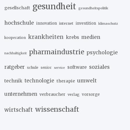
gesundheit
gesellschaft
gesundheitspolitik
hochschule
innovation
investition
internet
klimaschutz
krankheiten
medien
krebs
kooperation
pharmaindustrie
psychologie
nachhaltigkeit
soziales
ratgeber
software
schule
senior
service
umwelt
technik
technologie
therapie
unternehmen
verbraucher
verlag
vorsorge
wissenschaft
wirtschaft