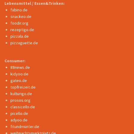
Lebensmittel / Essen&Trinken:
fabino.de
snackeo.de
foodir.org
rezeptigo.de
pizzala.de
pizzaguette.de
Consumer:
88news.de
kidyoo.de
gateo.de
topfreizeit.de
kulturigo.de
prosos.org
classicello.de
picello.de
adyoo.de
fitundmunter.de
weihnachtsmarktplatz.de