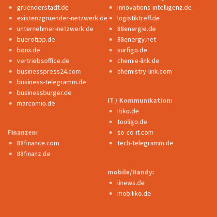
gruenderstadt.de
innovations-intelligenz.de
existenzgruender-netzwerk.de
logistiktreff.de
unternehmer-netzwerk.de
88energie.de
buerotipp.de
88energy.net
bonx.de
surfigo.de
vertriebsoffice.de
chemie-link.de
businesspress24.com
chemistry-link.com
business-telegramm.de
businessburger.de
IT / Kommunikation:
marcomio.de
itiko.de
tooligo.de
Finanzen:
so-co-it.com
88finance.com
tech-telegramm.de
88finanz.de
mobile/Handy:
iinews.de
mobiliko.de