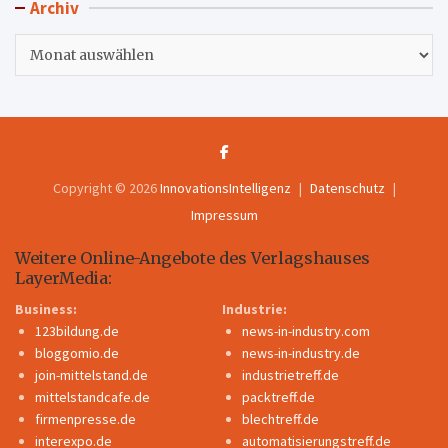
Archiv
Archiv
Copyright © 2026
InnovationsIntelligenz
Datenschutz
Impressum
Weitere Online-Angebote des Verlagshauses
LayerMedia:
Business:
Industrie:
123bildung.de
news-in-industry.com
bloggomio.de
news-in-industry.de
join-mittelstand.de
industrietreff.de
mittelstandcafe.de
packtreff.de
firmenpresse.de
blechtreff.de
interexpo.de
automatisierungstreff.de