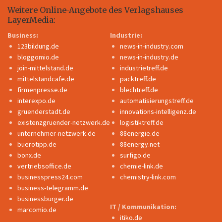
Weitere Online-Angebote des Verlagshauses
LayerMedia:
Business:
Industrie:
123bildung.de
news-in-industry.com
bloggomio.de
news-in-industry.de
join-mittelstand.de
industrietreff.de
mittelstandcafe.de
packtreff.de
firmenpresse.de
blechtreff.de
interexpo.de
automatisierungstreff.de
gruenderstadt.de
innovations-intelligenz.de
existenzgruender-netzwerk.de
logistiktreff.de
unternehmer-netzwerk.de
88energie.de
buerotipp.de
88energy.net
bonx.de
surfigo.de
vertriebsoffice.de
chemie-link.de
businesspress24.com
chemistry-link.com
business-telegramm.de
businessburger.de
IT / Kommunikation:
marcomio.de
itiko.de