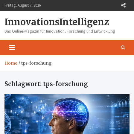
Skip
Freitag, August 7, 2026
to
content
InnovationsIntelligenz
Das Online-Magazin für Innovation, Forschung und Entwicklung
Home
tps-forschung
Schlagwort:
tps-forschung