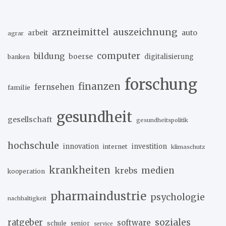
arzneimittel
auszeichnung
arbeit
auto
agrar
computer
bildung
boerse
digitalisierung
banken
forschung
finanzen
fernsehen
familie
gesundheit
gesellschaft
gesundheitspolitik
hochschule
innovation
investition
internet
klimaschutz
krankheiten
medien
krebs
kooperation
pharmaindustrie
psychologie
nachhaltigkeit
soziales
ratgeber
software
schule
senior
service