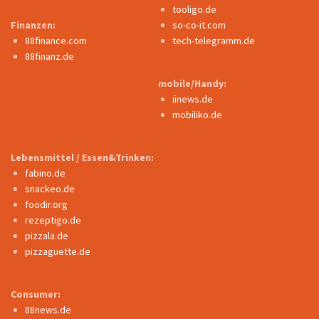
tooligo.de
Finanzen:
so-co-it.com
88finance.com
tech-telegramm.de
88finanz.de
mobile/Handy:
iinews.de
mobiliko.de
Lebensmittel / Essen&Trinken:
fabino.de
snackeo.de
foodir.org
rezeptigo.de
pizzala.de
pizzaguette.de
Consumer:
88news.de