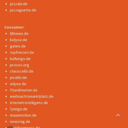
pizzala.de
pizzaguette.de
Consumer:
88news.de
kidyoo.de
gateo.de
topfreizeit.de
kulturigo.de
prosos.org
classicello.de
picello.de
adyoo.de
fitundmunter.de
weihnachtsmarktplatz.de
internet-intelligenz.de
fynngo.de
maxemotion.de
newstag.de
politikexpress.de