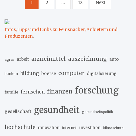
Seitennummerierung
1
2
…
12
Next
der
Beiträge
Infos, Tipps und Links zu Feinsnacker, Anbietern und
Produzenten
.
arzneimittel
auszeichnung
arbeit
auto
agrar
computer
bildung
boerse
digitalisierung
banken
forschung
finanzen
fernsehen
familie
gesundheit
gesellschaft
gesundheitspolitik
hochschule
innovation
investition
internet
klimaschutz