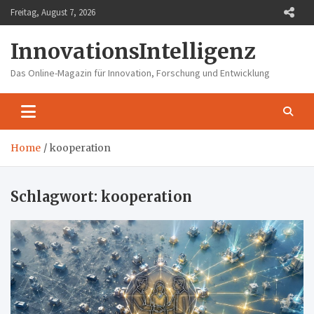
Skip
Freitag, August 7, 2026
to
content
InnovationsIntelligenz
Das Online-Magazin für Innovation, Forschung und Entwicklung
Home
kooperation
Schlagwort:
kooperation