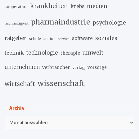
krankheiten
medien
krebs
kooperation
pharmaindustrie
psychologie
nachhaltigkeit
soziales
ratgeber
software
schule
senior
service
umwelt
technik
technologie
therapie
unternehmen
verbraucher
verlag
vorsorge
wissenschaft
wirtschaft
Archiv
Archiv