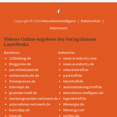
Copyright © 2026
InnovationsIntelligenz
Datenschutz
Impressum
Weitere Online-Angebote des Verlagshauses
LayerMedia:
Business:
Industrie:
123bildung.de
news-in-industry.com
bloggomio.de
news-in-industry.de
join-mittelstand.de
industrietreff.de
mittelstandcafe.de
packtreff.de
firmenpresse.de
blechtreff.de
interexpo.de
automatisierungstreff.de
gruenderstadt.de
innovations-intelligenz.de
existenzgruender-netzwerk.de
logistiktreff.de
unternehmer-netzwerk.de
88energie.de
buerotipp.de
88energy.net
bonx.de
surfigo.de