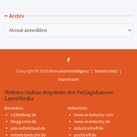
Archiv
Archiv
Copyright © 2026
InnovationsIntelligenz
Datenschutz
Impressum
Weitere Online-Angebote des Verlagshauses
LayerMedia:
Business:
Industrie:
123bildung.de
news-in-industry.com
bloggomio.de
news-in-industry.de
join-mittelstand.de
industrietreff.de
mittelstandcafe.de
packtreff.de