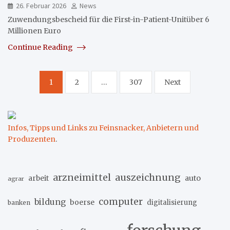
26. Februar 2026
News
Zuwendungsbescheid für die First-in-Patient-Unitüber 6
Millionen Euro
Continue Reading
Seitennummerierung
1
2
…
307
Next
der
Beiträge
Infos, Tipps und Links zu Feinsnacker, Anbietern und
Produzenten
.
arzneimittel
auszeichnung
arbeit
auto
agrar
computer
bildung
boerse
digitalisierung
banken