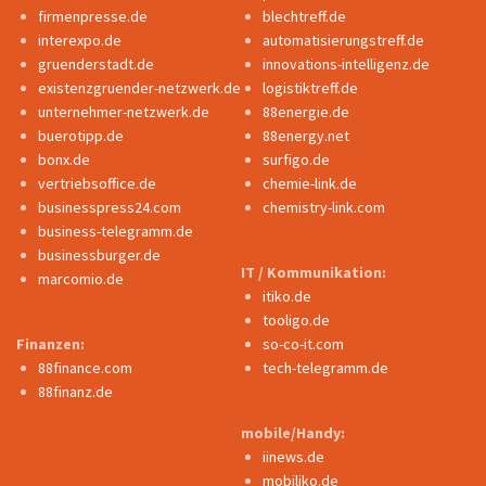
firmenpresse.de
blechtreff.de
interexpo.de
automatisierungstreff.de
gruenderstadt.de
innovations-intelligenz.de
existenzgruender-netzwerk.de
logistiktreff.de
unternehmer-netzwerk.de
88energie.de
buerotipp.de
88energy.net
bonx.de
surfigo.de
vertriebsoffice.de
chemie-link.de
businesspress24.com
chemistry-link.com
business-telegramm.de
businessburger.de
IT / Kommunikation:
marcomio.de
itiko.de
tooligo.de
Finanzen:
so-co-it.com
88finance.com
tech-telegramm.de
88finanz.de
mobile/Handy:
iinews.de
mobiliko.de