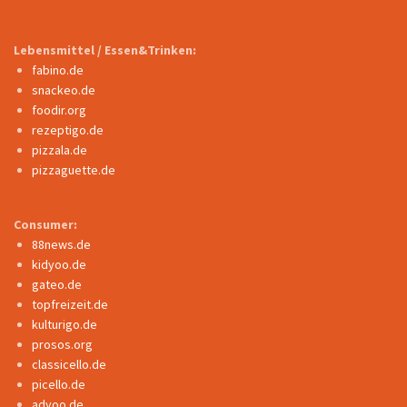
Lebensmittel / Essen&Trinken:
fabino.de
snackeo.de
foodir.org
rezeptigo.de
pizzala.de
pizzaguette.de
Consumer:
88news.de
kidyoo.de
gateo.de
topfreizeit.de
kulturigo.de
prosos.org
classicello.de
picello.de
adyoo.de