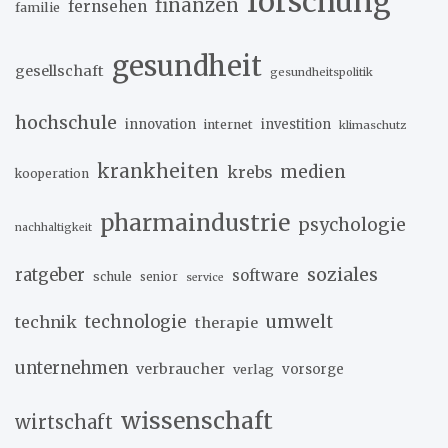
forschung
finanzen
fernsehen
familie
gesundheit
gesellschaft
gesundheitspolitik
hochschule
innovation
investition
internet
klimaschutz
krankheiten
medien
krebs
kooperation
pharmaindustrie
psychologie
nachhaltigkeit
soziales
ratgeber
software
schule
senior
service
umwelt
technik
technologie
therapie
unternehmen
verbraucher
verlag
vorsorge
wissenschaft
wirtschaft