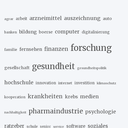
arzneimittel
auszeichnung
arbeit
auto
agrar
computer
bildung
boerse
digitalisierung
banken
forschung
finanzen
fernsehen
familie
gesundheit
gesellschaft
gesundheitspolitik
hochschule
innovation
investition
internet
klimaschutz
krankheiten
medien
krebs
kooperation
pharmaindustrie
psychologie
nachhaltigkeit
soziales
ratgeber
software
schule
senior
service