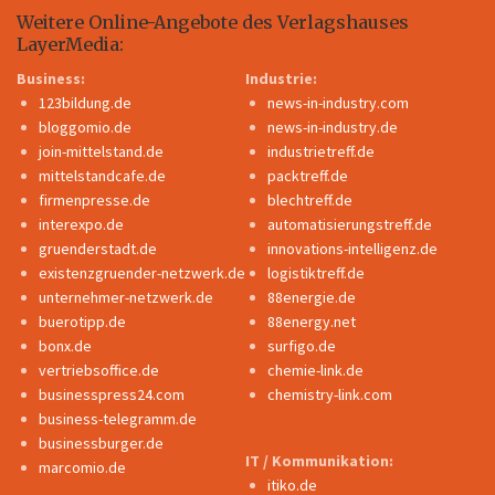
Weitere Online-Angebote des Verlagshauses
LayerMedia:
Business:
Industrie:
123bildung.de
news-in-industry.com
bloggomio.de
news-in-industry.de
join-mittelstand.de
industrietreff.de
mittelstandcafe.de
packtreff.de
firmenpresse.de
blechtreff.de
interexpo.de
automatisierungstreff.de
gruenderstadt.de
innovations-intelligenz.de
existenzgruender-netzwerk.de
logistiktreff.de
unternehmer-netzwerk.de
88energie.de
buerotipp.de
88energy.net
bonx.de
surfigo.de
vertriebsoffice.de
chemie-link.de
businesspress24.com
chemistry-link.com
business-telegramm.de
businessburger.de
IT / Kommunikation:
marcomio.de
itiko.de