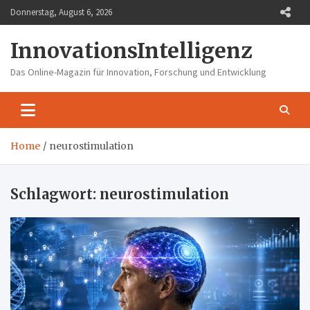
Skip
Donnerstag, August 6, 2026
to
content
InnovationsIntelligenz
Das Online-Magazin für Innovation, Forschung und Entwicklung
Home
neurostimulation
Schlagwort:
neurostimulation