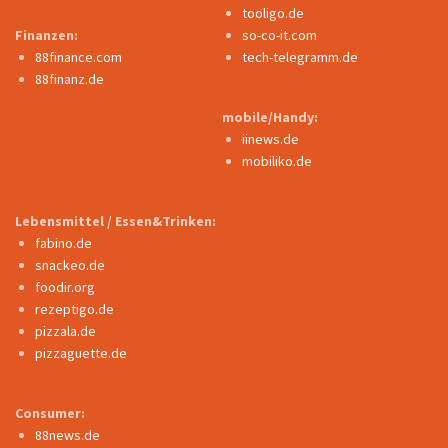
tooligo.de
Finanzen:
so-co-it.com
88finance.com
tech-telegramm.de
88finanz.de
mobile/Handy:
iinews.de
mobiliko.de
Lebensmittel / Essen&Trinken:
fabino.de
snackeo.de
foodir.org
rezeptigo.de
pizzala.de
pizzaguette.de
Consumer:
88news.de