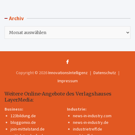
Archiv
Archiv
Copyright © 2026
InnovationsIntelligenz
Datenschutz
Impressum
Weitere Online-Angebote des Verlagshauses
LayerMedia:
Business:
Industrie:
123bildung.de
news-in-industry.com
bloggomio.de
news-in-industry.de
join-mittelstand.de
industrietreff.de