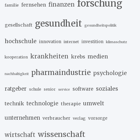
forschung
finanzen
fernsehen
familie
gesundheit
gesellschaft
gesundheitspolitik
hochschule
innovation
investition
internet
klimaschutz
krankheiten
medien
krebs
kooperation
pharmaindustrie
psychologie
nachhaltigkeit
soziales
ratgeber
software
schule
senior
service
umwelt
technik
technologie
therapie
unternehmen
verbraucher
verlag
vorsorge
wissenschaft
wirtschaft