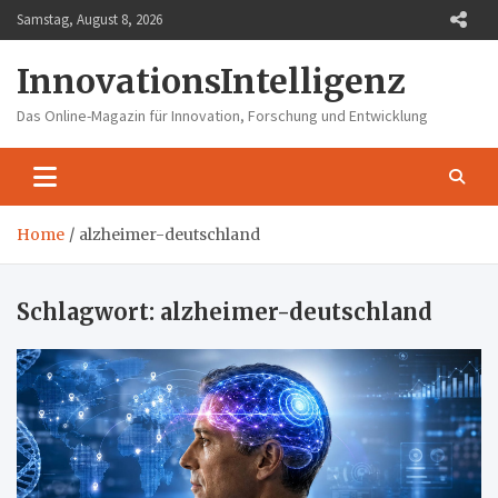
Skip
Samstag, August 8, 2026
to
content
InnovationsIntelligenz
Das Online-Magazin für Innovation, Forschung und Entwicklung
Home
alzheimer-deutschland
Schlagwort:
alzheimer-deutschland