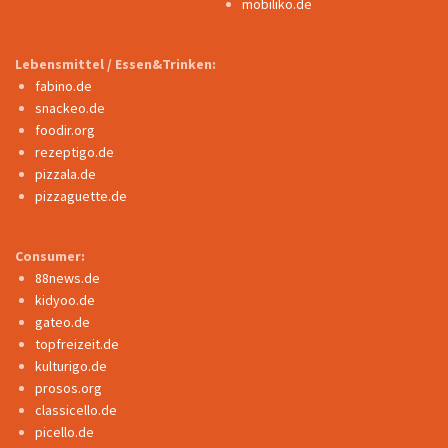
mobiliko.de
Lebensmittel / Essen&Trinken:
fabino.de
snackeo.de
foodir.org
rezeptigo.de
pizzala.de
pizzaguette.de
Consumer:
88news.de
kidyoo.de
gateo.de
topfreizeit.de
kulturigo.de
prosos.org
classicello.de
picello.de