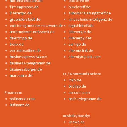
mittelstandcafe.de
packtreff.de
firmenpresse.de
blechtreff.de
interexpo.de
automatisierungstreff.de
gruenderstadt.de
innovations-intelligenz.de
existenzgruender-netzwerk.de
logistiktreff.de
unternehmer-netzwerk.de
88energie.de
buerotipp.de
88energy.net
bonx.de
surfigo.de
vertriebsoffice.de
chemie-link.de
businesspress24.com
chemistry-link.com
business-telegramm.de
businessburger.de
IT / Kommunikation:
marcomio.de
itiko.de
tooligo.de
Finanzen:
so-co-it.com
88finance.com
tech-telegramm.de
88finanz.de
mobile/Handy:
iinews.de