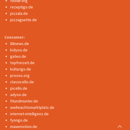
foodir.org
rezeptigo.de
pizzala.de
pizzaguette.de
Consumer:
88news.de
kidyoo.de
gateo.de
topfreizeit.de
kulturigo.de
prosos.org
classicello.de
picello.de
adyoo.de
fitundmunter.de
weihnachtsmarktplatz.de
internet-intelligenz.de
fynngo.de
maxemotion.de