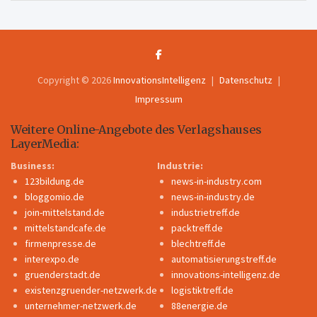
Copyright © 2026
InnovationsIntelligenz
Datenschutz
Impressum
Weitere Online-Angebote des Verlagshauses
LayerMedia:
Business:
Industrie:
123bildung.de
news-in-industry.com
bloggomio.de
news-in-industry.de
join-mittelstand.de
industrietreff.de
mittelstandcafe.de
packtreff.de
firmenpresse.de
blechtreff.de
interexpo.de
automatisierungstreff.de
gruenderstadt.de
innovations-intelligenz.de
existenzgruender-netzwerk.de
logistiktreff.de
unternehmer-netzwerk.de
88energie.de