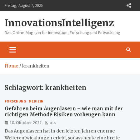
Skip
Freitag, August 7, 2026
to
content
InnovationsIntelligenz
Das Online-Magazin für Innovation, Forschung und Entwicklung
Home
krankheiten
Schlagwort:
krankheiten
FORSCHUNG
MEDIZIN
Gefahren beim Augenlasern – wie man mit der
richtigen Methode Risiken vorbeugen kann
10. Oktober 2022
ots
Das Augenlasern hat in den letzten Jahren enorme
Weiterentwicklungen erlebt, sodass heute eine breite