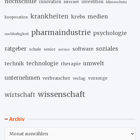
hochschule
innovation
investition
internet
klimaschutz
krankheiten
medien
krebs
kooperation
pharmaindustrie
psychologie
nachhaltigkeit
soziales
ratgeber
software
schule
senior
service
umwelt
technik
technologie
therapie
unternehmen
verbraucher
verlag
vorsorge
wissenschaft
wirtschaft
Archiv
Archiv