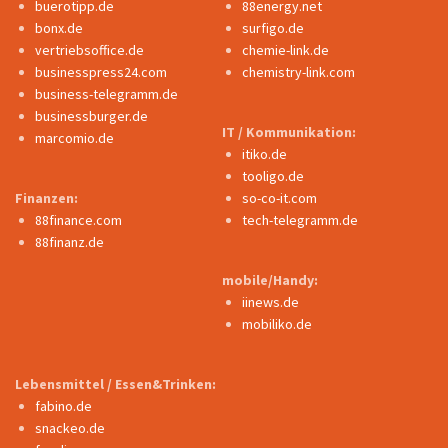
buerotipp.de
88energy.net
bonx.de
surfigo.de
vertriebsoffice.de
chemie-link.de
businesspress24.com
chemistry-link.com
business-telegramm.de
businessburger.de
IT / Kommunikation:
marcomio.de
itiko.de
tooligo.de
Finanzen:
so-co-it.com
88finance.com
tech-telegramm.de
88finanz.de
mobile/Handy:
iinews.de
mobiliko.de
Lebensmittel / Essen&Trinken:
fabino.de
snackeo.de