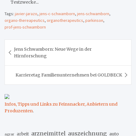
Testzwecke...
Tags:
javier-jarazo
,
jens-c-schwamborn
,
jens-schwamborn
,
organo-thereapeutics
,
organotherapeutics
,
parkinson
,
prof-jens-schwamborn
Beitragsnavigation
Jens Schwamborn: Neue Wege in der
Hirnforschung
Karrieretag Familienunternehmen bei GOLDBECK
Infos, Tipps und Links zu Feinsnacker, Anbietern und
Produzenten
.
arzneimittel
auszeichnung
arbeit
auto
agrar