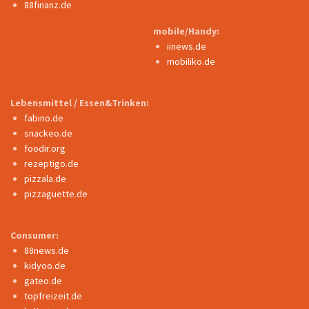
88finanz.de
mobile/Handy:
iinews.de
mobiliko.de
Lebensmittel / Essen&Trinken:
fabino.de
snackeo.de
foodir.org
rezeptigo.de
pizzala.de
pizzaguette.de
Consumer:
88news.de
kidyoo.de
gateo.de
topfreizeit.de