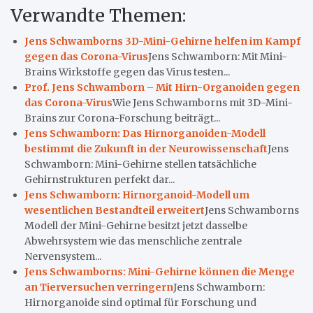
Verwandte Themen:
Jens Schwamborns 3D-Mini-Gehirne helfen im Kampf
gegen das Corona-Virus
Jens Schwamborn: Mit Mini-
Brains Wirkstoffe gegen das Virus testen...
Prof. Jens Schwamborn – Mit Hirn-Organoiden gegen
das Corona-Virus
Wie Jens Schwamborns mit 3D-Mini-
Brains zur Corona-Forschung beiträgt...
Jens Schwamborn: Das Hirnorganoiden-Modell
bestimmt die Zukunft in der Neurowissenschaft
Jens
Schwamborn: Mini-Gehirne stellen tatsächliche
Gehirnstrukturen perfekt dar...
Jens Schwamborn: Hirnorganoid-Modell um
wesentlichen Bestandteil erweitert
Jens Schwamborns
Modell der Mini-Gehirne besitzt jetzt dasselbe
Abwehrsystem wie das menschliche zentrale
Nervensystem...
Jens Schwamborns: Mini-Gehirne können die Menge
an Tierversuchen verringern
Jens Schwamborn:
Hirnorganoide sind optimal für Forschung und