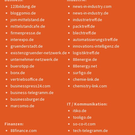
123bildung.de
news-in-industry.com
bloggomio.de
news-in-industry.de
join-mittelstand.de
industrietreff.de
mittelstandcafe.de
packtreff.de
firmenpresse.de
blechtreff.de
interexpo.de
automatisierungstreff.de
gruenderstadt.de
innovations-intelligenz.de
existenzgruender-netzwerk.de
logistiktreff.de
unternehmer-netzwerk.de
88energie.de
buerotipp.de
88energy.net
bonx.de
surfigo.de
vertriebsoffice.de
chemie-link.de
businesspress24.com
chemistry-link.com
business-telegramm.de
businessburger.de
IT / Kommunikation:
marcomio.de
itiko.de
tooligo.de
Finanzen:
so-co-it.com
88finance.com
tech-telegramm.de