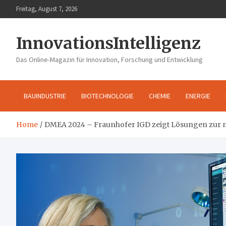
Skip
Freitag, August 7, 2026
to
content
InnovationsIntelligenz
Das Online-Magazin für Innovation, Forschung und Entwicklung
BAUINDUSTRIE
BIOTECHNOLOGIE
CHEMIE
ENERGIE
Home
DMEA 2024 – Fraunhofer IGD zeigt Lösungen zur 