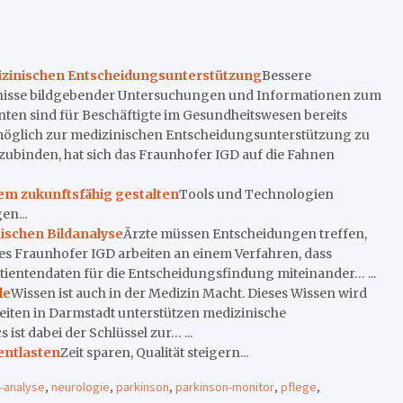
izinischen Entscheidungsunterstützung
Bessere
ebnisse bildgebender Untersuchungen und Informationen zum
nten sind für Beschäftigte im Gesundheitswesen bereits
stmöglich zur medizinischen Entscheidungsunterstützung zu
ubinden, hat sich das Fraunhofer IGD auf die Fahnen
em zukunftsfähig gestalten
Tools und Technologien
en...
ischen Bildanalyse
Ärzte müssen Entscheidungen treffen,
es Fraunhofer IGD arbeiten an einem Verfahren, dass
tientendaten für die Entscheidungsfindung miteinander… ...
le
Wissen ist auch in der Medizin Macht. Dieses Wissen wird
eiten in Darmstadt unterstützen medizinische
st dabei der Schlüssel zur… ...
entlasten
Zeit sparen, Qualität steigern...
-analyse
,
neurologie
,
parkinson
,
parkinson-monitor
,
pflege
,