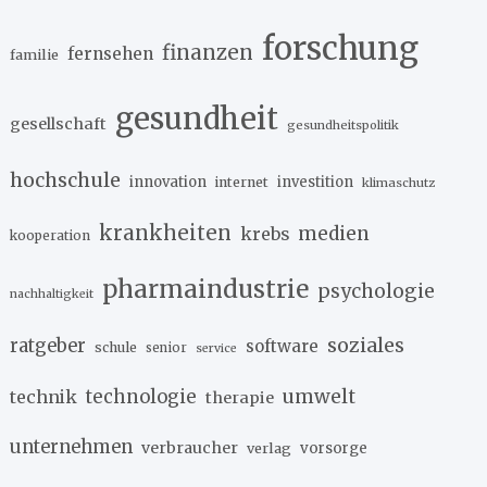
forschung
finanzen
fernsehen
familie
gesundheit
gesellschaft
gesundheitspolitik
hochschule
innovation
investition
internet
klimaschutz
krankheiten
medien
krebs
kooperation
pharmaindustrie
psychologie
nachhaltigkeit
soziales
ratgeber
software
schule
senior
service
umwelt
technik
technologie
therapie
unternehmen
verbraucher
verlag
vorsorge