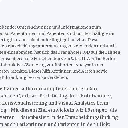
ldgebender Untersuchungen und Informationen zum
n zu Patientinnen und Patienten sind für Beschäftigte im
rfügbar, aber nicht unbedingt gut nutzbar. Diese
chen Entscheidungsunterstützung zu verwenden und auch
ten einzubinden, hat sich das Fraunhofer IGD auf die Fahnen
räsentieren die Forschenden vom 9. bis 11. April in Berlin
l-interaktives Werkzeug zur Kohorten-Analyse in der
son-Monitor. Dieser hilft Ärztinnen und Ärzten sowie
le Erkrankung besser zu verstehen.
diziner sollen unkompliziert mit großen
nnen”, erklärt Prof. Dr.-Ing. Jörn Kohlhammer,
ationsvisualisierung und Visual Analytics beim
ung. “Mit diesem Ziel entwickeln wir Lösungen, die
werten – datenbasiert in der Entscheidungsfindung
n auch Patientinnen und Patienten in den Blick: