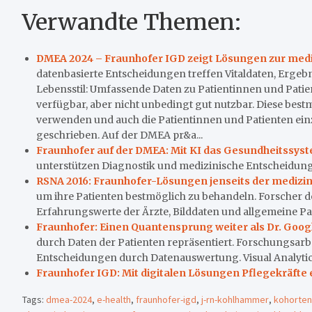
Verwandte Themen:
DMEA 2024 – Fraunhofer IGD zeigt Lösungen zur med
datenbasierte Entscheidungen treffen Vitaldaten, Erg
Lebensstil: Umfassende Daten zu Patientinnen und Patie
verfügbar, aber nicht unbedingt gut nutzbar. Diese be
verwenden und auch die Patientinnen und Patienten einz
geschrieben. Auf der DMEA pr&a...
Fraunhofer auf der DMEA: Mit KI das Gesundheitssyst
unterstützen Diagnostik und medizinische Entscheidung
RSNA 2016: Fraunhofer-Lösungen jenseits der medizin
um ihre Patienten bestmöglich zu behandeln. Forscher d
Erfahrungswerte der Ärzte, Bilddaten und allgemeine Pa
Fraunhofer: Einen Quantensprung weiter als Dr. Goog
durch Daten der Patienten repräsentiert. Forschungsarb
Entscheidungen durch Datenauswertung. Visual Analytics i
Fraunhofer IGD: Mit digitalen Lösungen Pflegekräfte 
Tags:
dmea-2024
,
e-health
,
fraunhofer-igd
,
j-rn-kohlhammer
,
kohorten