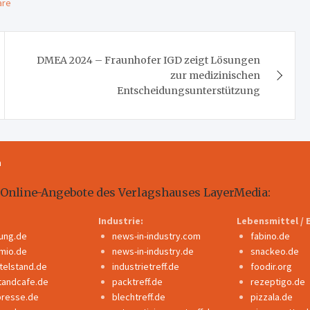
are
DMEA 2024 – Fraunhofer IGD zeigt Lösungen
zur medizinischen
Entscheidungsunterstützung
m
 Online-Angebote des Verlagshauses LayerMedia:
Industrie:
Lebensmittel / 
dung.de
news-in-industry.com
fabino.de
mio.de
news-in-industry.de
snackeo.de
ttelstand.de
industrietreff.de
foodir.org
tandcafe.de
packtreff.de
rezeptigo.de
presse.de
blechtreff.de
pizzala.de