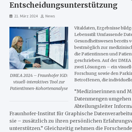
Entscheidungsunterstützung
21. März 2024
News
Vitaldaten, Ergebnisse bi
Lebensstil: Umfassende Date
Gesundheitswesen bereits ve
bestmöglich zur medizinis
die Patientinnen und Patien
geschrieben. Auf der DMEA p
zwei Lösungen – ein visuel
Forschung sowie den Parkin
DMEA 2024 – Fraunhofer IGD:
Betroffenen, die individuel
visuell-interaktives Tool zur
PatientInnen-Kohortenanalyse
“Medizinerinnen und Me
Datenmengen umgehen kö
Abteilungsleiter Inform
Fraunhofer-Institut für Graphische Datenverarbeit
sie – zusätzlich zu ihren persönlichen Erfahrungs
unterstützen.” Gleichzeitig nehmen die Forschende