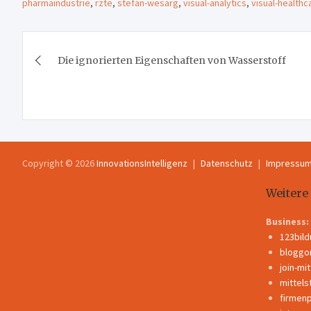
pharmaindustrie
,
rzte
,
stefan-wesarg
,
visual-analytics
,
visual-healthc
Beitragsnavigation
Die ignorierten Eigenschaften von Wasserstoff
Copyright © 2026
InnovationsIntelligenz
Datenschutz
Impressu
Weitere
Business:
123bil
bloggo
join-mi
mittels
firmen