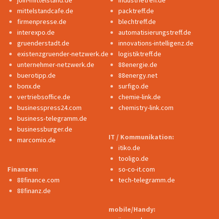
mittelstandcafe.de
packtreff.de
firmenpresse.de
blechtreff.de
interexpo.de
automatisierungstreff.de
gruenderstadt.de
innovations-intelligenz.de
existenzgruender-netzwerk.de
logistiktreff.de
unternehmer-netzwerk.de
88energie.de
buerotipp.de
88energy.net
bonx.de
surfigo.de
vertriebsoffice.de
chemie-link.de
businesspress24.com
chemistry-link.com
business-telegramm.de
businessburger.de
IT / Kommunikation:
marcomio.de
itiko.de
tooligo.de
Finanzen:
so-co-it.com
88finance.com
tech-telegramm.de
88finanz.de
mobile/Handy: