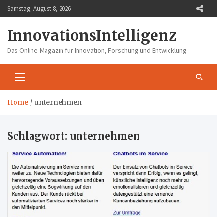
Skip
Samstag, August 8, 2026
to
content
InnovationsIntelligenz
Das Online-Magazin für Innovation, Forschung und Entwicklung
Home
unternehmen
Schlagwort:
unternehmen