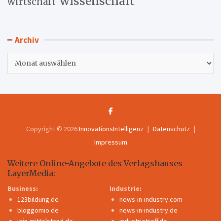
wissenschaft
wirtschaft
Archiv
Archiv
Copyright © 2026
InnovationsIntelligenz
Datenschutz
Impressum
Weitere Online-Angebote des Verlagshauses
LayerMedia:
Business:
Industrie:
123bildung.de
news-in-industry.com
bloggomio.de
news-in-industry.de
join-mittelstand.de
industrietreff.de