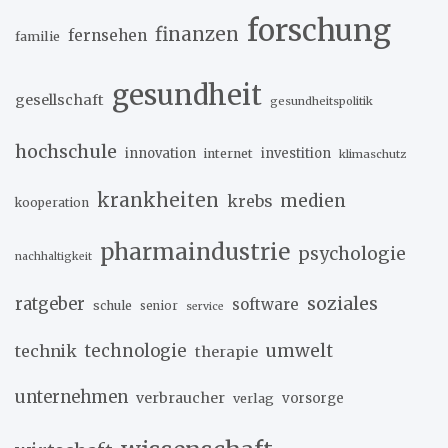
forschung
finanzen
fernsehen
familie
gesundheit
gesellschaft
gesundheitspolitik
hochschule
innovation
investition
internet
klimaschutz
krankheiten
medien
krebs
kooperation
pharmaindustrie
psychologie
nachhaltigkeit
soziales
ratgeber
software
schule
senior
service
umwelt
technik
technologie
therapie
unternehmen
verbraucher
verlag
vorsorge