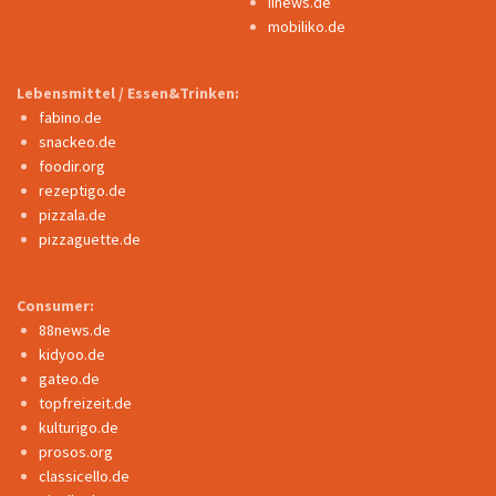
iinews.de
mobiliko.de
Lebensmittel / Essen&Trinken:
fabino.de
snackeo.de
foodir.org
rezeptigo.de
pizzala.de
pizzaguette.de
Consumer:
88news.de
kidyoo.de
gateo.de
topfreizeit.de
kulturigo.de
prosos.org
classicello.de