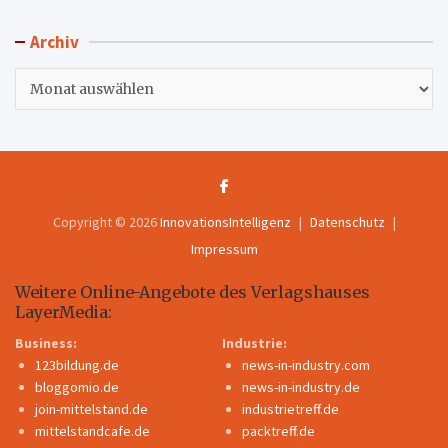
Archiv
Archiv
Copyright © 2026
InnovationsIntelligenz
Datenschutz
Impressum
Weitere Online-Angebote des Verlagshauses
LayerMedia:
Business:
Industrie:
123bildung.de
news-in-industry.com
bloggomio.de
news-in-industry.de
join-mittelstand.de
industrietreff.de
mittelstandcafe.de
packtreff.de