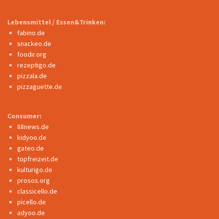
Lebensmittel / Essen&Trinken:
fabino.de
snackeo.de
foodir.org
rezeptigo.de
pizzala.de
pizzaguette.de
Consumer:
88news.de
kidyoo.de
gateo.de
topfreizeit.de
kulturigo.de
prosos.org
classicello.de
picello.de
adyoo.de