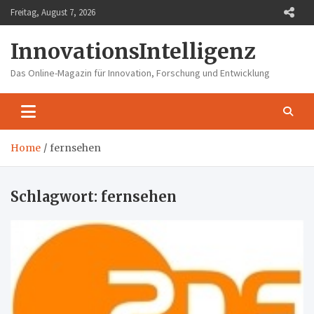
Skip
Freitag, August 7, 2026
to
content
InnovationsIntelligenz
Das Online-Magazin für Innovation, Forschung und Entwicklung
Home
fernsehen
Schlagwort:
fernsehen