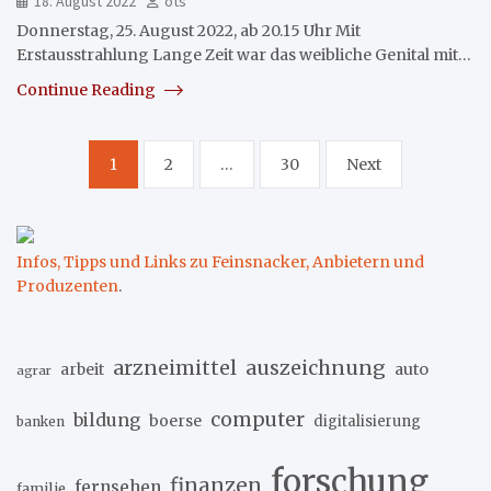
18. August 2022
ots
Donnerstag, 25. August 2022, ab 20.15 Uhr Mit
Erstausstrahlung Lange Zeit war das weibliche Genital mit…
Continue Reading
Seitennummerierung
1
2
…
30
Next
der
Beiträge
Infos, Tipps und Links zu Feinsnacker, Anbietern und
Produzenten
.
arzneimittel
auszeichnung
arbeit
auto
agrar
computer
bildung
boerse
digitalisierung
banken
forschung
finanzen
fernsehen
familie