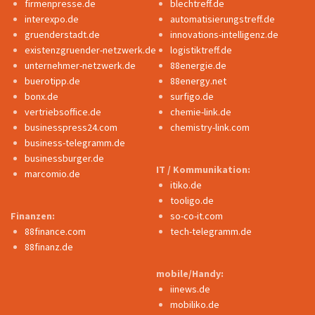
firmenpresse.de
blechtreff.de
interexpo.de
automatisierungstreff.de
gruenderstadt.de
innovations-intelligenz.de
existenzgruender-netzwerk.de
logistiktreff.de
unternehmer-netzwerk.de
88energie.de
buerotipp.de
88energy.net
bonx.de
surfigo.de
vertriebsoffice.de
chemie-link.de
businesspress24.com
chemistry-link.com
business-telegramm.de
businessburger.de
IT / Kommunikation:
marcomio.de
itiko.de
tooligo.de
Finanzen:
so-co-it.com
88finance.com
tech-telegramm.de
88finanz.de
mobile/Handy:
iinews.de
mobiliko.de