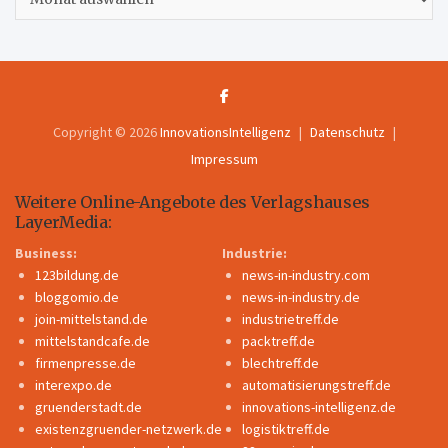
Copyright © 2026
InnovationsIntelligenz
Datenschutz
Impressum
Weitere Online-Angebote des Verlagshauses
LayerMedia:
Business:
Industrie:
123bildung.de
news-in-industry.com
bloggomio.de
news-in-industry.de
join-mittelstand.de
industrietreff.de
mittelstandcafe.de
packtreff.de
firmenpresse.de
blechtreff.de
interexpo.de
automatisierungstreff.de
gruenderstadt.de
innovations-intelligenz.de
existenzgruender-netzwerk.de
logistiktreff.de