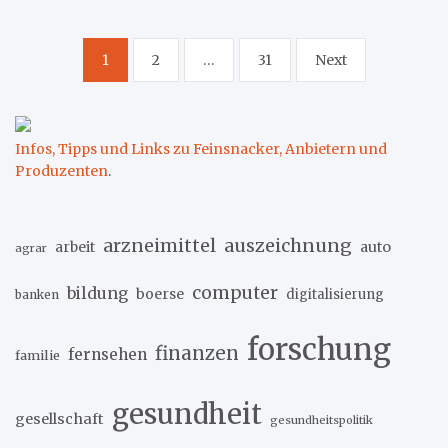
Seitennummerierung
1
2
…
31
Next
der
Beiträge
Infos, Tipps und Links zu Feinsnacker, Anbietern und
Produzenten
.
arzneimittel
auszeichnung
arbeit
auto
agrar
computer
bildung
boerse
digitalisierung
banken
forschung
finanzen
fernsehen
familie
gesundheit
gesellschaft
gesundheitspolitik