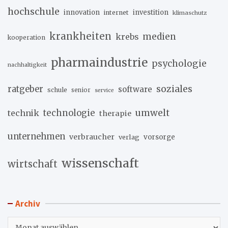
hochschule
innovation
investition
internet
klimaschutz
krankheiten
medien
krebs
kooperation
pharmaindustrie
psychologie
nachhaltigkeit
soziales
ratgeber
software
schule
senior
service
umwelt
technik
technologie
therapie
unternehmen
verbraucher
verlag
vorsorge
wissenschaft
wirtschaft
Archiv
Archiv