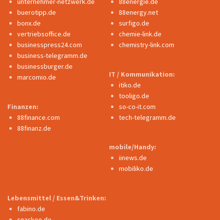
unternehmer-netzwerk.de
88energie.de
buerotipp.de
88energy.net
bonx.de
surfigo.de
vertriebsoffice.de
chemie-link.de
businesspress24.com
chemistry-link.com
business-telegramm.de
businessburger.de
IT / Kommunikation:
marcomio.de
itiko.de
tooligo.de
Finanzen:
so-co-it.com
88finance.com
tech-telegramm.de
88finanz.de
mobile/Handy:
iinews.de
mobiliko.de
Lebensmittel / Essen&Trinken:
fabino.de
snackeo.de