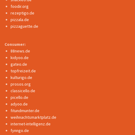
foodir.org
rezeptigo.de
pizzala.de
pizzaguette.de
Consumer:
88news.de
kidyoo.de
gateo.de
topfreizeit.de
kulturigo.de
prosos.org
classicello.de
picello.de
adyoo.de
fitundmunter.de
weihnachtsmarktplatz.de
internet-intelligenz.de
fynngo.de