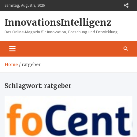
Skip
Samstag, August 8, 2026
to
content
InnovationsIntelligenz
Das Online-Magazin für Innovation, Forschung und Entwicklung
Home
ratgeber
Schlagwort:
ratgeber