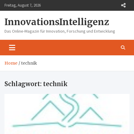
Skip
Freitag, August 7, 2026
to
content
InnovationsIntelligenz
Das Online-Magazin für Innovation, Forschung und Entwicklung
Home
technik
Schlagwort:
technik