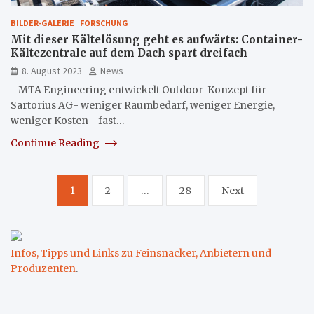
BILDER-GALERIE
FORSCHUNG
Mit dieser Kältelösung geht es aufwärts: Container-
Kältezentrale auf dem Dach spart dreifach
8. August 2023
News
- MTA Engineering entwickelt Outdoor-Konzept für
Sartorius AG- weniger Raumbedarf, weniger Energie,
weniger Kosten - fast…
Continue Reading
Seitennummerierung
1
2
…
28
Next
der
Beiträge
Infos, Tipps und Links zu Feinsnacker, Anbietern und
Produzenten
.