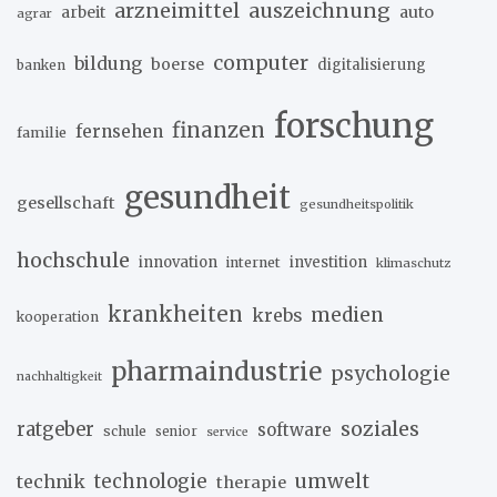
arzneimittel
auszeichnung
arbeit
auto
agrar
computer
bildung
boerse
digitalisierung
banken
forschung
finanzen
fernsehen
familie
gesundheit
gesellschaft
gesundheitspolitik
hochschule
innovation
investition
internet
klimaschutz
krankheiten
medien
krebs
kooperation
pharmaindustrie
psychologie
nachhaltigkeit
soziales
ratgeber
software
schule
senior
service
umwelt
technik
technologie
therapie