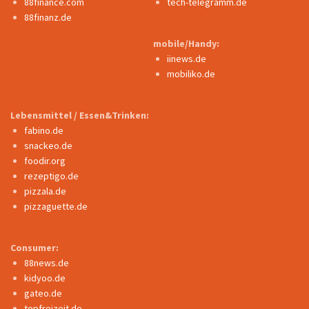
88finance.com
tech-telegramm.de
88finanz.de
mobile/Handy:
iinews.de
mobiliko.de
Lebensmittel / Essen&Trinken:
fabino.de
snackeo.de
foodir.org
rezeptigo.de
pizzala.de
pizzaguette.de
Consumer:
88news.de
kidyoo.de
gateo.de
topfreizeit.de