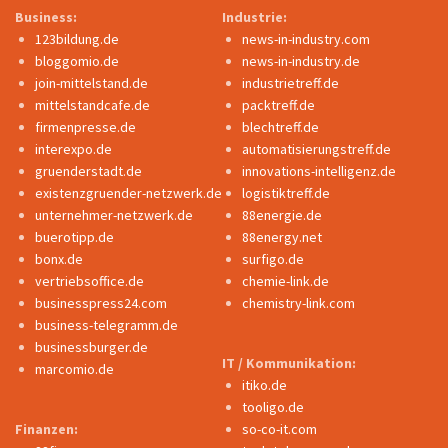
Business:
Industrie:
123bildung.de
news-in-industry.com
bloggomio.de
news-in-industry.de
join-mittelstand.de
industrietreff.de
mittelstandcafe.de
packtreff.de
firmenpresse.de
blechtreff.de
interexpo.de
automatisierungstreff.de
gruenderstadt.de
innovations-intelligenz.de
existenzgruender-netzwerk.de
logistiktreff.de
unternehmer-netzwerk.de
88energie.de
buerotipp.de
88energy.net
bonx.de
surfigo.de
vertriebsoffice.de
chemie-link.de
businesspress24.com
chemistry-link.com
business-telegramm.de
businessburger.de
IT / Kommunikation:
marcomio.de
itiko.de
tooligo.de
Finanzen:
so-co-it.com