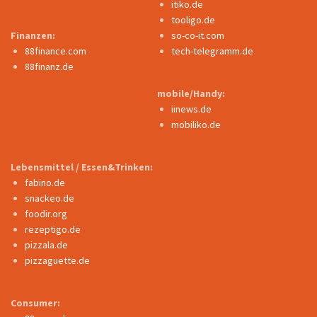
itiko.de
tooligo.de
Finanzen:
so-co-it.com
88finance.com
tech-telegramm.de
88finanz.de
mobile/Handy:
iinews.de
mobiliko.de
Lebensmittel / Essen&Trinken:
fabino.de
snackeo.de
foodir.org
rezeptigo.de
pizzala.de
pizzaguette.de
Consumer: