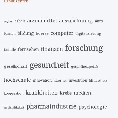
Produzenten
.
arzneimittel
auszeichnung
arbeit
auto
agrar
computer
bildung
boerse
digitalisierung
banken
forschung
finanzen
fernsehen
familie
gesundheit
gesellschaft
gesundheitspolitik
hochschule
innovation
investition
internet
klimaschutz
krankheiten
medien
krebs
kooperation
pharmaindustrie
psychologie
nachhaltigkeit