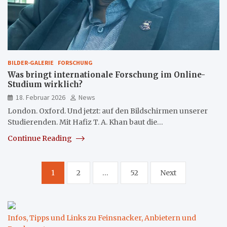
BILDER-GALERIE
FORSCHUNG
Was bringt internationale Forschung im Online-
Studium wirklich?
18. Februar 2026
News
London. Oxford. Und jetzt: auf den Bildschirmen unserer
Studierenden. Mit Hafiz T. A. Khan baut die…
Continue Reading
Seitennummerierung
1
2
…
52
Next
der
Beiträge
Infos, Tipps und Links zu Feinsnacker, Anbietern und