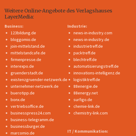
Weitere Online-Angebote des Verlagshauses
LayerMedia:
Business:
Industrie:
123bildung.de
news-in-industry.com
bloggomio.de
news-in-industry.de
join-mittelstand.de
industrietreff.de
mittelstandcafe.de
packtreff.de
firmenpresse.de
blechtreff.de
interexpo.de
automatisierungstreff.de
gruenderstadt.de
innovations-intelligenz.de
existenzgruender-netzwerk.de
logistiktreff.de
unternehmer-netzwerk.de
88energie.de
buerotipp.de
88energy.net
bonx.de
surfigo.de
vertriebsoffice.de
chemie-link.de
businesspress24.com
chemistry-link.com
business-telegramm.de
businessburger.de
IT / Kommunikation:
marcomio.de