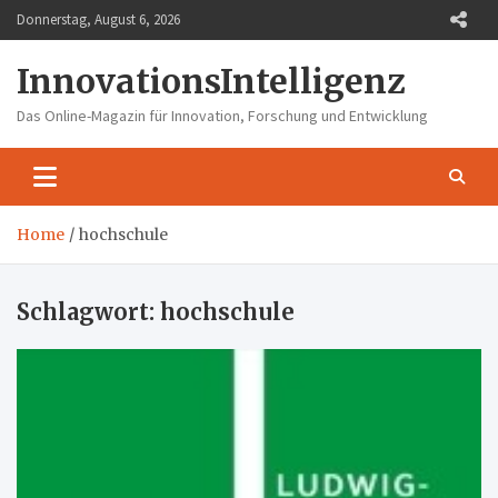
Skip
Donnerstag, August 6, 2026
to
content
InnovationsIntelligenz
Das Online-Magazin für Innovation, Forschung und Entwicklung
Home
hochschule
Schlagwort:
hochschule