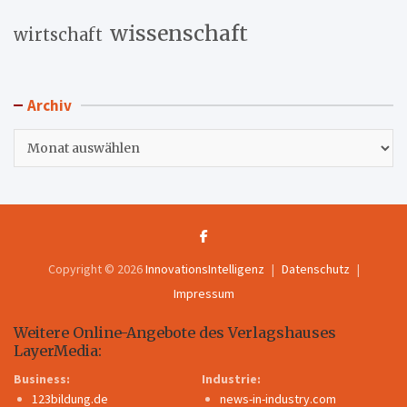
wissenschaft
wirtschaft
Archiv
Archiv
Copyright © 2026
InnovationsIntelligenz
Datenschutz
Impressum
Weitere Online-Angebote des Verlagshauses
LayerMedia:
Business:
Industrie:
123bildung.de
news-in-industry.com