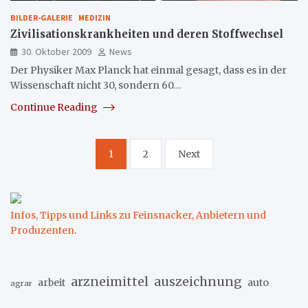
BILDER-GALERIE
MEDIZIN
Zivilisationskrankheiten und deren Stoffwechsel
30. Oktober 2009
News
Der Physiker Max Planck hat einmal gesagt, dass es in der
Wissenschaft nicht 30, sondern 60…
Continue Reading
Seitennummerierung
1
2
Next
der
Beiträge
Infos, Tipps und Links zu Feinsnacker, Anbietern und
Produzenten
.
arzneimittel
auszeichnung
arbeit
auto
agrar