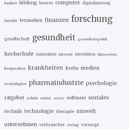
computer
bildung
boerse
digitalisierung
banken
forschung
finanzen
fernsehen
familie
gesundheit
gesellschaft
gesundheitspolitik
hochschule
innovation
investition
internet
klimaschutz
krankheiten
medien
krebs
kooperation
pharmaindustrie
psychologie
nachhaltigkeit
soziales
ratgeber
software
schule
senior
service
umwelt
technik
technologie
therapie
unternehmen
verbraucher
verlag
vorsorge