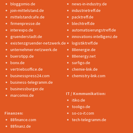
bloggomio.de
news-in-industry.de
join-mittelstand.de
industrietreff.de
mittelstandcafe.de
packtreff.de
firmenpresse.de
blechtreff.de
interexpo.de
automatisierungstreff.de
gruenderstadt.de
innovations-intelligenz.de
existenzgruender-netzwerk.de
logistiktreff.de
unternehmer-netzwerk.de
88energie.de
buerotipp.de
88energy.net
bonx.de
surfigo.de
vertriebsoffice.de
chemie-link.de
businesspress24.com
chemistry-link.com
business-telegramm.de
businessburger.de
IT / Kommunikation:
marcomio.de
itiko.de
tooligo.de
Finanzen:
so-co-it.com
88finance.com
tech-telegramm.de
88finanz.de