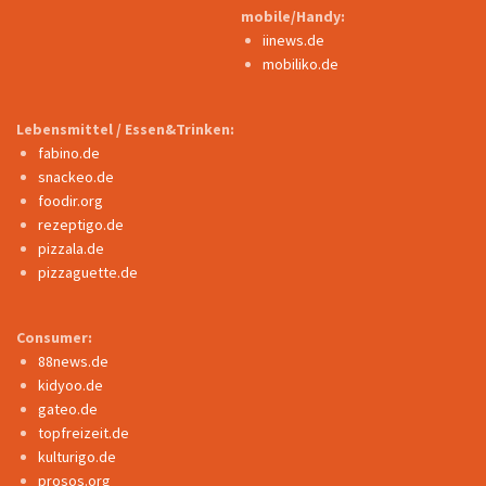
mobile/Handy:
iinews.de
mobiliko.de
Lebensmittel / Essen&Trinken:
fabino.de
snackeo.de
foodir.org
rezeptigo.de
pizzala.de
pizzaguette.de
Consumer:
88news.de
kidyoo.de
gateo.de
topfreizeit.de
kulturigo.de
prosos.org