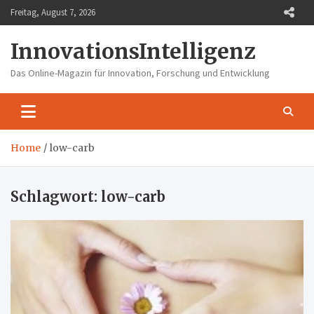
Skip
Freitag, August 7, 2026
to
content
InnovationsIntelligenz
Das Online-Magazin für Innovation, Forschung und Entwicklung
Home
low-carb
Schlagwort:
low-carb