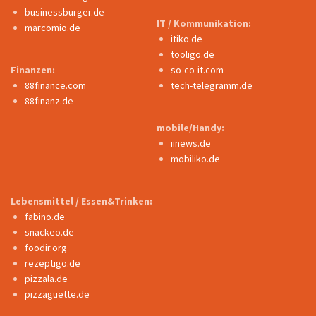
businessburger.de
IT / Kommunikation:
marcomio.de
itiko.de
tooligo.de
Finanzen:
so-co-it.com
88finance.com
tech-telegramm.de
88finanz.de
mobile/Handy:
iinews.de
mobiliko.de
Lebensmittel / Essen&Trinken:
fabino.de
snackeo.de
foodir.org
rezeptigo.de
pizzala.de
pizzaguette.de