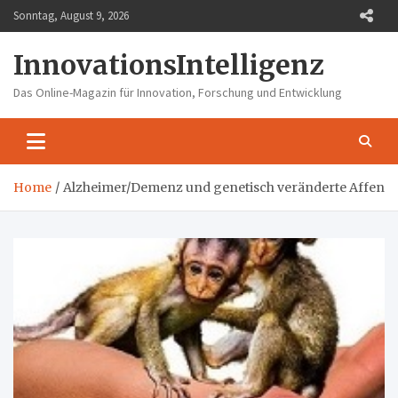
Skip
Sonntag, August 9, 2026
to
content
InnovationsIntelligenz
Das Online-Magazin für Innovation, Forschung und Entwicklung
Home
Alzheimer/Demenz und genetisch veränderte Affen