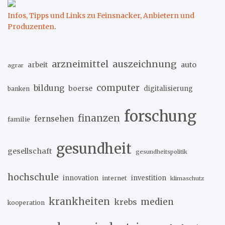
Infos, Tipps und Links zu Feinsnacker, Anbietern und
Produzenten
.
arzneimittel
auszeichnung
arbeit
auto
agrar
computer
bildung
boerse
digitalisierung
banken
forschung
finanzen
fernsehen
familie
gesundheit
gesellschaft
gesundheitspolitik
hochschule
innovation
investition
internet
klimaschutz
krankheiten
medien
krebs
kooperation