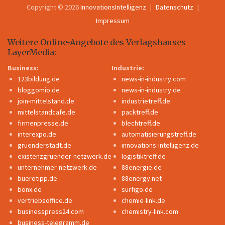
Copyright © 2026
InnovationsIntelligenz
Datenschutz
Impressum
Weitere Online-Angebote des Verlagshauses
LayerMedia:
Business:
Industrie:
123bildung.de
news-in-industry.com
bloggomio.de
news-in-industry.de
join-mittelstand.de
industrietreff.de
mittelstandcafe.de
packtreff.de
firmenpresse.de
blechtreff.de
interexpo.de
automatisierungstreff.de
gruenderstadt.de
innovations-intelligenz.de
existenzgruender-netzwerk.de
logistiktreff.de
unternehmer-netzwerk.de
88energie.de
buerotipp.de
88energy.net
bonx.de
surfigo.de
vertriebsoffice.de
chemie-link.de
businesspress24.com
chemistry-link.com
business-telegramm.de