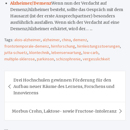
Alzheimer/Demenz
Wenn nun der Verdacht auf
Demenz/Alzheimer besteht, sollte das Gespräch mit dem
Hausarzt (ist der erste Ansprechpartner) besonders
ausführlich ausfallen. Wenn sich der Verdacht auf eine
Demenz/Alzheimer erhärtet, wird der… ...
Tags:
alois-alzheimer
,
alzheimer
,
china
,
demenz
,
frontotemporale-demenz
,
hirnforschung
,
hirnleistungsstoerungen
,
jutta-schuetz
,
klontechnik
,
lebenserwartung
,
low-carb
,
multiple-sklerose
,
parkinson
,
schizophrenie
,
vergesslichkeit
Beitragsnavigation
Drei Hochschulen gewinnen Förderung für den
Aufbau neuer Räume des Lernens, Forschens und
Innovierens
Morbus Crohn, Laktose- sowie Fructose-Intoleranz