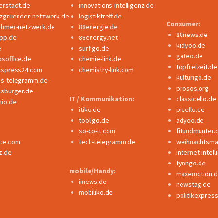
erstadt.de
innovations-intelligenz.de
nzgruender-netzwerk.de
logistiktreff.de
Consumer:
ehmer-netzwerk.de
88energie.de
88news.de
ipp.de
88energy.net
kidyoo.de
e
surfigo.de
gateo.de
bsoffice.de
chemie-link.de
topfreizeit.de
sspress24.com
chemistry-link.com
kulturigo.de
ss-telegramm.de
prosos.org
ssburger.de
IT / Kommunikation:
classicello.de
io.de
itiko.de
picello.de
tooligo.de
adyoo.de
so-co-it.com
fitundmunter.
nce.com
tech-telegramm.de
weihnachtsmar
z.de
internet-intel
fynngo.de
mobile/Handy:
maxemotion.d
iinews.de
newstag.de
mobiliko.de
politikexpres