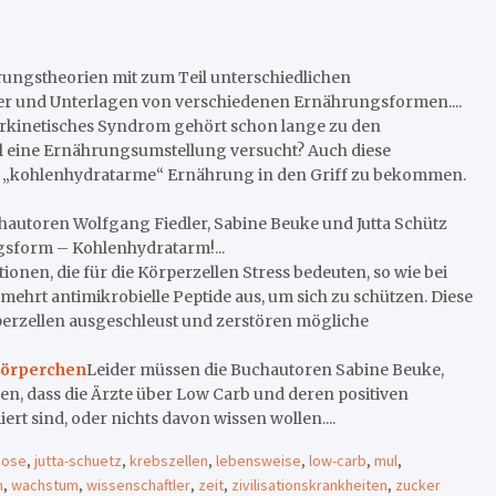
hrungstheorien mit zum Teil unterschiedlichen
her und Unterlagen von verschiedenen Ernährungsformen....
rkinetisches Syndrom gehört schon lange zu den
al eine Ernährungsumstellung versucht? Auch diese
ne „kohlenhydratarme“ Ernährung in den Griff zu bekommen.
hautoren Wolfgang Fiedler, Sabine Beuke und Jutta Schütz
gsform – Kohlenhydratarm!...
nen, die für die Körperzellen Stress bedeuten, so wie bei
mehrt antimikrobielle Peptide aus, um sich zu schützen. Diese
perzellen ausgeschleust und zerstören mögliche
tkörperchen
Leider müssen die Buchautoren Sabine Beuke,
len, dass die Ärzte über Low Carb und deren positiven
rt sind, oder nichts davon wissen wollen....
cose
,
jutta-schuetz
,
krebszellen
,
lebensweise
,
low-carb
,
mul
,
m
,
wachstum
,
wissenschaftler
,
zeit
,
zivilisationskrankheiten
,
zucker