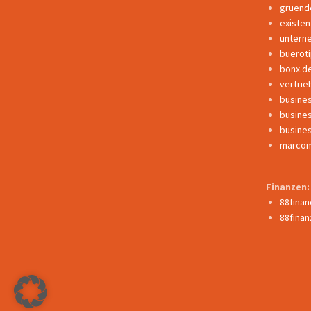
gruend
existe
untern
buerot
bonx.d
vertrie
busine
busine
busine
marcom
Finanzen:
88fina
88finan