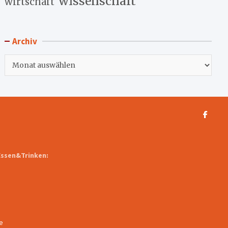
wissenschaft
wirtschaft
Archiv
Archiv
Essen&Trinken:
e