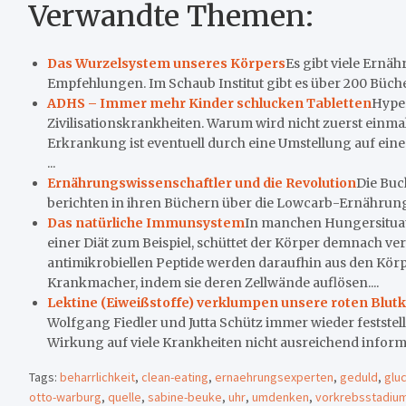
Verwandte Themen:
Das Wurzelsystem unseres Körpers
Es gibt viele Ernä
Empfehlungen. Im Schaub Institut gibt es über 200 Büc
ADHS – Immer mehr Kinder schlucken Tabletten
Hype
Zivilisationskrankheiten. Warum wird nicht zuerst einm
Erkrankung ist eventuell durch eine Umstellung auf ei
...
Ernährungswissenschaftler und die Revolution
Die Buc
berichten in ihren Büchern über die Lowcarb-Ernährun
Das natürliche Immunsystem
In manchen Hungersituatio
einer Diät zum Beispiel, schüttet der Körper demnach ver
antimikrobiellen Peptide werden daraufhin aus den Kör
Krankmacher, indem sie deren Zellwände auflösen....
Lektine (Eiweißstoffe) verklumpen unsere roten Blu
Wolfgang Fiedler und Jutta Schütz immer wieder feststel
Wirkung auf viele Krankheiten nicht ausreichend informie
Tags:
beharrlichkeit
,
clean-eating
,
ernaehrungsexperten
,
geduld
,
glu
otto-warburg
,
quelle
,
sabine-beuke
,
uhr
,
umdenken
,
vorkrebsstadiu