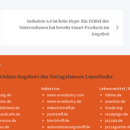
Industrie 4.0 ist kein Hype: Ein Drittel der
Unternehmen hat bereits Smart Products im
Angebot
m
 Online-Angebote des Verlagshauses LayerMedia:
Industrie:
Lebensmittel / 
dung.de
news-in-industry.com
fabino.de
mio.de
news-in-industry.de
snackeo.de
ttelstand.de
industrietreff.de
foodir.org
tandcafe.de
packtreff.de
rezeptigo.de
presse.de
blechtreff.de
pizzala.de
po.de
automatisierungstreff.de
pizzaguette.d