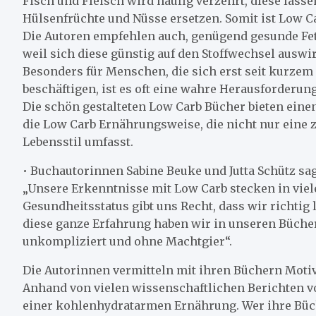
Fisch und Fleisch wird häufig verzehrt, diese lasse
Hülsenfrüchte und Nüsse ersetzen. Somit ist Low Ca
Die Autoren empfehlen auch, genügend gesunde Fet
weil sich diese günstig auf den Stoffwechsel auswi
Besonders für Menschen, die sich erst seit kurze
beschäftigen, ist es oft eine wahre Herausforderun
Die schön gestalteten Low Carb Bücher bieten eine
die Low Carb Ernährungsweise, die nicht nur eine z
Lebensstil umfasst.
• Buchautorinnen Sabine Beuke und Jutta Schütz sa
„Unsere Erkenntnisse mit Low Carb stecken in viel
Gesundheitsstatus gibt uns Recht, dass wir richtig 
diese ganze Erfahrung haben wir in unseren Büche
unkompliziert und ohne Machtgier“.
Die Autorinnen vermitteln mit ihren Büchern Motiv
Anhand von vielen wissenschaftlichen Berichten 
einer kohlenhydratarmen Ernährung. Wer ihre Bücher