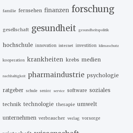
forschung
finanzen
fernsehen
familie
gesundheit
gesellschaft
gesundheitspolitik
hochschule
innovation
investition
internet
klimaschutz
krankheiten
medien
krebs
kooperation
pharmaindustrie
psychologie
nachhaltigkeit
soziales
ratgeber
software
schule
senior
service
umwelt
technik
technologie
therapie
unternehmen
verbraucher
verlag
vorsorge