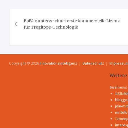
Beitragsnavigation
EpiVax unterzeichnet erste kommerzielle Lizenz
für Tregitope-Technologie
Copyright © 2026
InnovationsIntelligenz
Datenschutz
Impressu
Weitere
Business:
123bil
bloggo
join-mi
mittels
firmen
interex