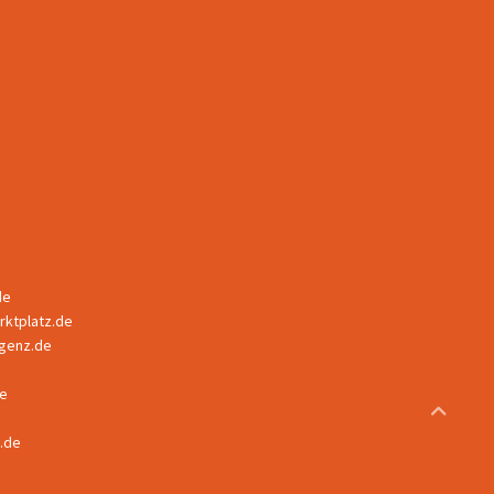
de
ktplatz.de
ligenz.de
e
s.de