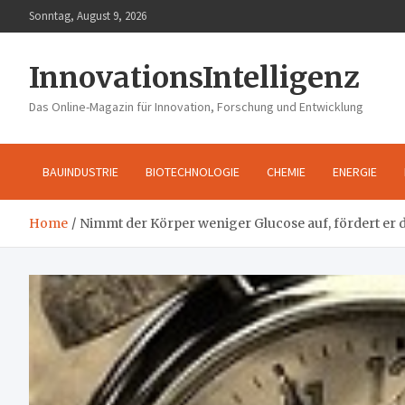
Skip
Sonntag, August 9, 2026
to
content
InnovationsIntelligenz
Das Online-Magazin für Innovation, Forschung und Entwicklung
BAUINDUSTRIE
BIOTECHNOLOGIE
CHEMIE
ENERGIE
Home
Nimmt der Körper weniger Glucose auf, fördert er