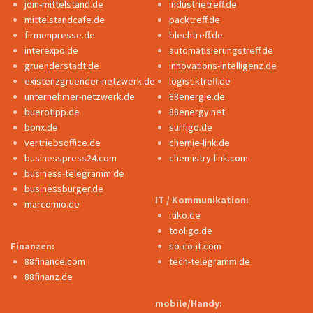
join-mittelstand.de
industrietreff.de
mittelstandcafe.de
packtreff.de
firmenpresse.de
blechtreff.de
interexpo.de
automatisierungstreff.de
gruenderstadt.de
innovations-intelligenz.de
existenzgruender-netzwerk.de
logistiktreff.de
unternehmer-netzwerk.de
88energie.de
buerotipp.de
88energy.net
bonx.de
surfigo.de
vertriebsoffice.de
chemie-link.de
businesspress24.com
chemistry-link.com
business-telegramm.de
businessburger.de
IT / Kommunikation:
marcomio.de
itiko.de
tooligo.de
Finanzen:
so-co-it.com
88finance.com
tech-telegramm.de
88finanz.de
mobile/Handy: