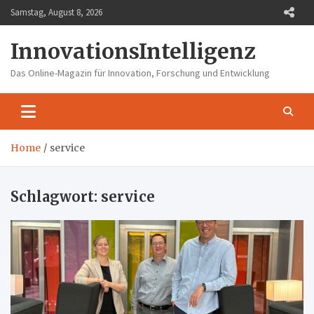
Skip
Samstag, August 8, 2026
to
content
InnovationsIntelligenz
Das Online-Magazin für Innovation, Forschung und Entwicklung
Home
service
Schlagwort:
service