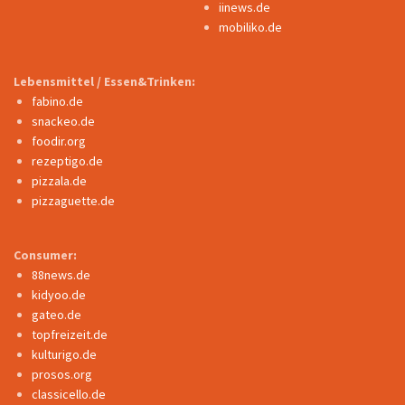
iinews.de
mobiliko.de
Lebensmittel / Essen&Trinken:
fabino.de
snackeo.de
foodir.org
rezeptigo.de
pizzala.de
pizzaguette.de
Consumer:
88news.de
kidyoo.de
gateo.de
topfreizeit.de
kulturigo.de
prosos.org
classicello.de