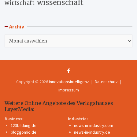
wissenschaft
wirtschaft
Archiv
Archiv
Copyright © 2026
InnovationsIntelligenz
Datenschutz
Impressum
Weitere Online-Angebote des Verlagshauses
LayerMedia:
Business:
Industrie:
123bildung.de
news-in-industry.com
bloggomio.de
news-in-industry.de