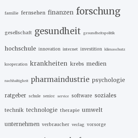
forschung
finanzen
fernsehen
familie
gesundheit
gesellschaft
gesundheitspolitik
hochschule
innovation
investition
internet
klimaschutz
krankheiten
medien
krebs
kooperation
pharmaindustrie
psychologie
nachhaltigkeit
soziales
ratgeber
software
schule
senior
service
umwelt
technik
technologie
therapie
unternehmen
verbraucher
verlag
vorsorge