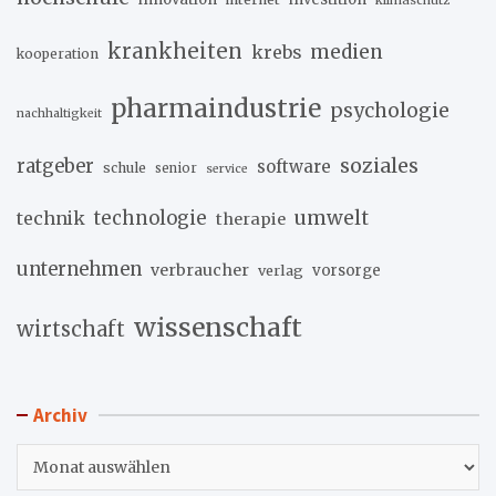
krankheiten
medien
krebs
kooperation
pharmaindustrie
psychologie
nachhaltigkeit
soziales
ratgeber
software
schule
senior
service
umwelt
technik
technologie
therapie
unternehmen
verbraucher
verlag
vorsorge
wissenschaft
wirtschaft
Archiv
Archiv