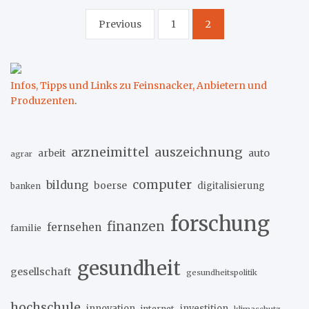
Seitennummerierung
Previous
1
2
der
Beiträge
Infos, Tipps und Links zu Feinsnacker, Anbietern und
Produzenten
.
arzneimittel
auszeichnung
arbeit
auto
agrar
computer
bildung
boerse
digitalisierung
banken
forschung
finanzen
fernsehen
familie
gesundheit
gesellschaft
gesundheitspolitik
hochschule
innovation
investition
internet
klimaschutz