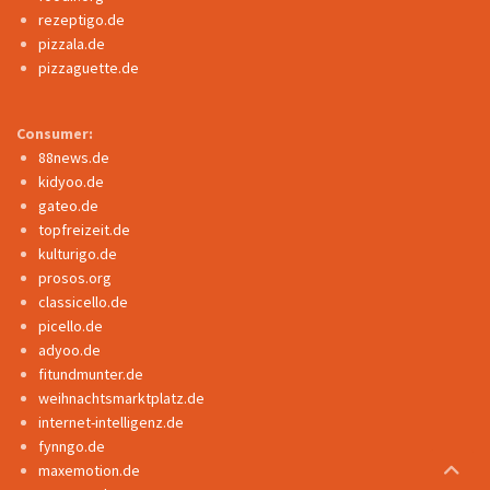
rezeptigo.de
pizzala.de
pizzaguette.de
Consumer:
88news.de
kidyoo.de
gateo.de
topfreizeit.de
kulturigo.de
prosos.org
classicello.de
picello.de
adyoo.de
fitundmunter.de
weihnachtsmarktplatz.de
internet-intelligenz.de
fynngo.de
maxemotion.de