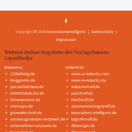
Copyright © 2026
InnovationsIntelligenz
Datenschutz
Impressum
Weitere Online-Angebote des Verlagshauses
LayerMedia:
Business:
Industrie:
123bildung.de
news-in-industry.com
bloggomio.de
news-in-industry.de
join-mittelstand.de
industrietreff.de
mittelstandcafe.de
packtreff.de
firmenpresse.de
blechtreff.de
interexpo.de
automatisierungstreff.de
gruenderstadt.de
innovations-intelligenz.de
existenzgruender-netzwerk.de
logistiktreff.de
unternehmer-netzwerk.de
88energie.de
buerotipp.de
88energy.net