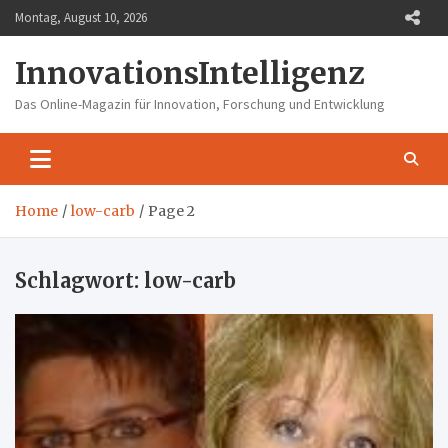
Skip
Montag, August 10, 2026
to
content
InnovationsIntelligenz
Das Online-Magazin für Innovation, Forschung und Entwicklung
Home
low-carb
Page 2
Schlagwort:
low-carb