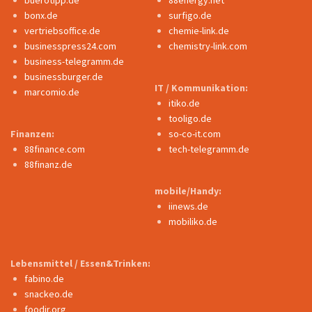
bonx.de
surfigo.de
vertriebsoffice.de
chemie-link.de
businesspress24.com
chemistry-link.com
business-telegramm.de
businessburger.de
IT / Kommunikation:
marcomio.de
itiko.de
tooligo.de
Finanzen:
so-co-it.com
88finance.com
tech-telegramm.de
88finanz.de
mobile/Handy:
iinews.de
mobiliko.de
Lebensmittel / Essen&Trinken:
fabino.de
snackeo.de
foodir.org