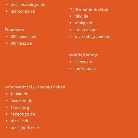
businessburger.de
IT / Kommunikation:
marcomio.de
itiko.de
tooligo.de
Finanzen:
so-co-it.com
88finance.com
tech-telegramm.de
88finanz.de
mobile/Handy:
iinews.de
mobiliko.de
Lebensmittel / Essen&Trinken:
fabino.de
snackeo.de
foodir.org
rezeptigo.de
pizzala.de
pizzaguette.de