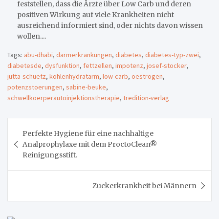
feststellen, dass die Ärzte über Low Carb und deren
positiven Wirkung auf viele Krankheiten nicht
ausreichend informiert sind, oder nichts davon wissen
wollen....
Tags:
abu-dhabi
,
darmerkrankungen
,
diabetes
,
diabetes-typ-zwei
,
diabetesde
,
dysfunktion
,
fettzellen
,
impotenz
,
josef-stocker
,
jutta-schuetz
,
kohlenhydratarm
,
low-carb
,
oestrogen
,
potenzstoerungen
,
sabine-beuke
,
schwellkoerperautoinjektionstherapie
,
tredition-verlag
Beitragsnavigation
Perfekte Hygiene für eine nachhaltige
Analprophylaxe mit dem ProctoClean®
Reinigungsstift.
Zuckerkrankheit bei Männern