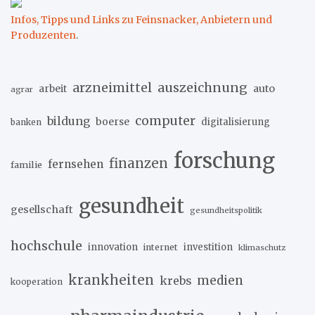
Infos, Tipps und Links zu Feinsnacker, Anbietern und
Produzenten
.
arzneimittel
auszeichnung
arbeit
auto
agrar
computer
bildung
boerse
digitalisierung
banken
forschung
finanzen
fernsehen
familie
gesundheit
gesellschaft
gesundheitspolitik
hochschule
innovation
investition
internet
klimaschutz
krankheiten
medien
krebs
kooperation