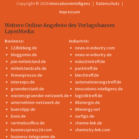
Copyright © 2026
InnovationsIntelligenz
Datenschutz
Impressum
Weitere Online-Angebote des Verlagshauses
LayerMedia:
Business:
Industrie:
123bildung.de
news-in-industry.com
bloggomio.de
news-in-industry.de
join-mittelstand.de
industrietreff.de
mittelstandcafe.de
packtreff.de
firmenpresse.de
blechtreff.de
interexpo.de
automatisierungstreff.de
gruenderstadt.de
innovations-intelligenz.de
existenzgruender-netzwerk.de
logistiktreff.de
unternehmer-netzwerk.de
88energie.de
buerotipp.de
88energy.net
bonx.de
surfigo.de
vertriebsoffice.de
chemie-link.de
businesspress24.com
chemistry-link.com
business-telegramm.de