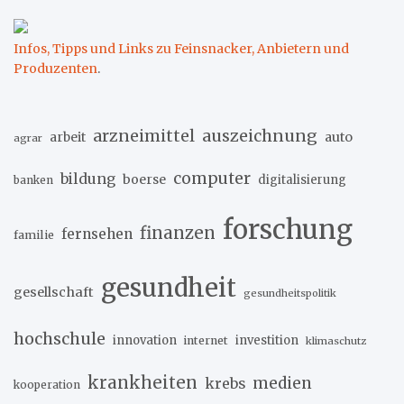
Beiträge
Infos, Tipps und Links zu Feinsnacker, Anbietern und
Produzenten
.
arzneimittel
auszeichnung
arbeit
auto
agrar
computer
bildung
boerse
digitalisierung
banken
forschung
finanzen
fernsehen
familie
gesundheit
gesellschaft
gesundheitspolitik
hochschule
innovation
investition
internet
klimaschutz
krankheiten
medien
krebs
kooperation