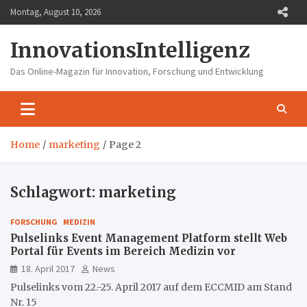
Skip
Montag, August 10, 2026
to
content
InnovationsIntelligenz
Das Online-Magazin für Innovation, Forschung und Entwicklung
Home
marketing
Page 2
Schlagwort:
marketing
FORSCHUNG
MEDIZIN
Pulselinks Event Management Platform stellt Web
Portal für Events im Bereich Medizin vor
18. April 2017
News
Pulselinks vom 22.-25. April 2017 auf dem ECCMID am Stand
Nr. 15