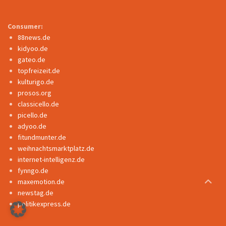
Consumer:
88news.de
kidyoo.de
gateo.de
topfreizeit.de
kulturigo.de
prosos.org
classicello.de
picello.de
adyoo.de
fitundmunter.de
weihnachtsmarktplatz.de
internet-intelligenz.de
fynngo.de
maxemotion.de
newstag.de
politikexpress.de