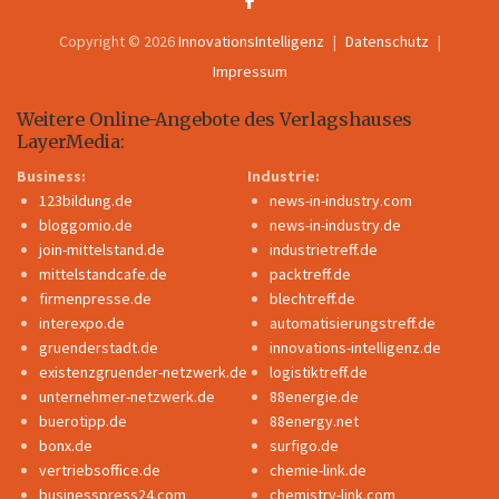
Copyright © 2026
InnovationsIntelligenz
Datenschutz
Impressum
Weitere Online-Angebote des Verlagshauses
LayerMedia:
Business:
Industrie:
123bildung.de
news-in-industry.com
bloggomio.de
news-in-industry.de
join-mittelstand.de
industrietreff.de
mittelstandcafe.de
packtreff.de
firmenpresse.de
blechtreff.de
interexpo.de
automatisierungstreff.de
gruenderstadt.de
innovations-intelligenz.de
existenzgruender-netzwerk.de
logistiktreff.de
unternehmer-netzwerk.de
88energie.de
buerotipp.de
88energy.net
bonx.de
surfigo.de
vertriebsoffice.de
chemie-link.de
businesspress24.com
chemistry-link.com