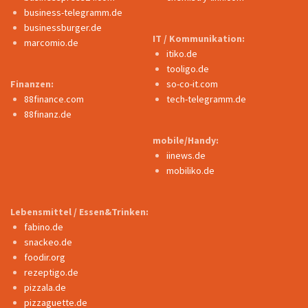
business-telegramm.de
businessburger.de
IT / Kommunikation:
marcomio.de
itiko.de
tooligo.de
Finanzen:
so-co-it.com
88finance.com
tech-telegramm.de
88finanz.de
mobile/Handy:
iinews.de
mobiliko.de
Lebensmittel / Essen&Trinken:
fabino.de
snackeo.de
foodir.org
rezeptigo.de
pizzala.de
pizzaguette.de