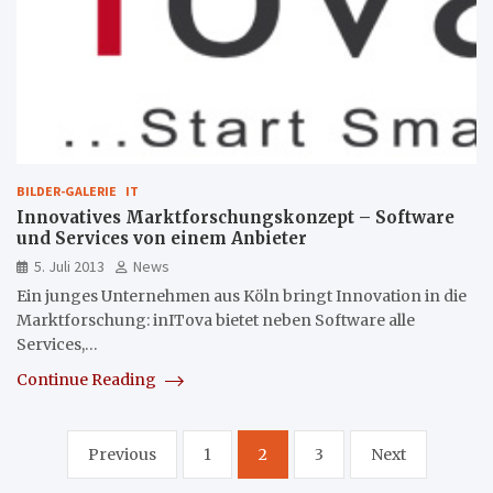
BILDER-GALERIE
IT
Innovatives Marktforschungskonzept – Software
und Services von einem Anbieter
5. Juli 2013
News
Ein junges Unternehmen aus Köln bringt Innovation in die
Marktforschung: inITova bietet neben Software alle
Services,…
Continue Reading
Seitennummerierung
Previous
1
2
3
Next
der