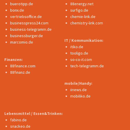
buerotipp.de
88energy.net
bonx.de
surfigo.de
vertriebsoffice.de
chemie-link.de
businesspress24.com
chemistry-link.com
business-telegramm.de
businessburger.de
IT / Kommunikation:
marcomio.de
itiko.de
tooligo.de
Finanzen:
so-co-it.com
88finance.com
tech-telegramm.de
88finanz.de
mobile/Handy:
iinews.de
mobiliko.de
Lebensmittel / Essen&Trinken:
fabino.de
snackeo.de