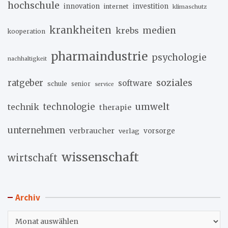
hochschule
innovation
investition
internet
klimaschutz
krankheiten
medien
krebs
kooperation
pharmaindustrie
psychologie
nachhaltigkeit
soziales
ratgeber
software
schule
senior
service
umwelt
technik
technologie
therapie
unternehmen
verbraucher
verlag
vorsorge
wissenschaft
wirtschaft
Archiv
Archiv