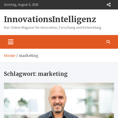
Skip
Sonntag, August 9, 2026
to
content
InnovationsIntelligenz
Das Online-Magazin für Innovation, Forschung und Entwicklung
Home
marketing
Schlagwort:
marketing