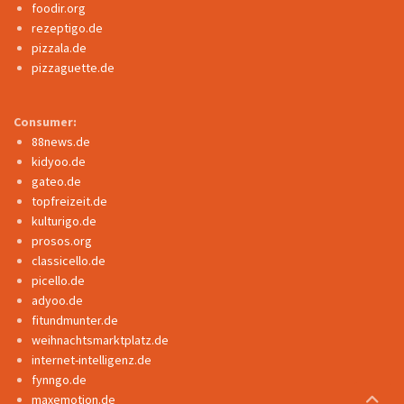
foodir.org
rezeptigo.de
pizzala.de
pizzaguette.de
Consumer:
88news.de
kidyoo.de
gateo.de
topfreizeit.de
kulturigo.de
prosos.org
classicello.de
picello.de
adyoo.de
fitundmunter.de
weihnachtsmarktplatz.de
internet-intelligenz.de
fynngo.de
maxemotion.de