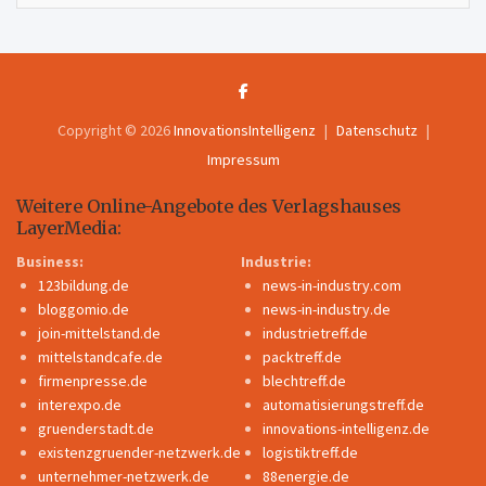
Copyright © 2026
InnovationsIntelligenz
Datenschutz
Impressum
Weitere Online-Angebote des Verlagshauses
LayerMedia:
Business:
Industrie:
123bildung.de
news-in-industry.com
bloggomio.de
news-in-industry.de
join-mittelstand.de
industrietreff.de
mittelstandcafe.de
packtreff.de
firmenpresse.de
blechtreff.de
interexpo.de
automatisierungstreff.de
gruenderstadt.de
innovations-intelligenz.de
existenzgruender-netzwerk.de
logistiktreff.de
unternehmer-netzwerk.de
88energie.de