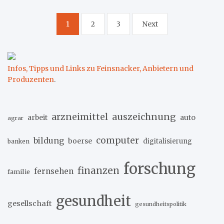
Seitennummerierung
1
2
3
Next
der
Beiträge
Infos, Tipps und Links zu Feinsnacker, Anbietern und
Produzenten
.
arzneimittel
auszeichnung
arbeit
auto
agrar
computer
bildung
boerse
digitalisierung
banken
forschung
finanzen
fernsehen
familie
gesundheit
gesellschaft
gesundheitspolitik