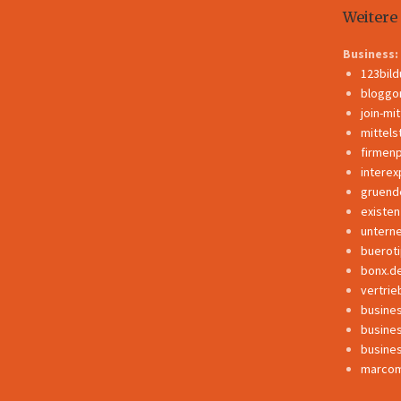
Weitere
Business:
123bil
bloggo
join-mi
mittels
firmen
interex
gruend
existe
untern
buerot
bonx.d
vertrie
busine
busine
busine
marcom