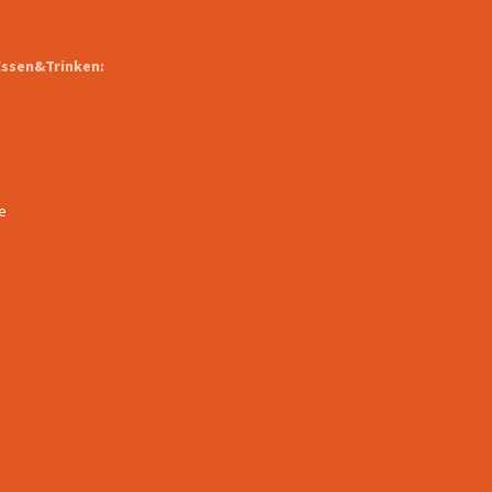
Essen&Trinken:
e