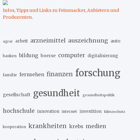
Infos, Tipps und Links zu Feinsnacker, Anbietern und
Produzenten
.
arzneimittel
auszeichnung
arbeit
auto
agrar
computer
bildung
boerse
digitalisierung
banken
forschung
finanzen
fernsehen
familie
gesundheit
gesellschaft
gesundheitspolitik
hochschule
innovation
investition
internet
klimaschutz
krankheiten
medien
krebs
kooperation