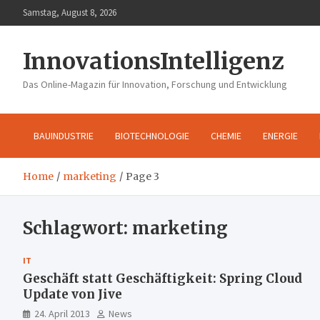
Skip
Samstag, August 8, 2026
to
content
InnovationsIntelligenz
Das Online-Magazin für Innovation, Forschung und Entwicklung
BAUINDUSTRIE
BIOTECHNOLOGIE
CHEMIE
ENERGIE
Home
marketing
Page 3
Schlagwort:
marketing
IT
Geschäft statt Geschäftigkeit: Spring Cloud
Update von Jive
24. April 2013
News