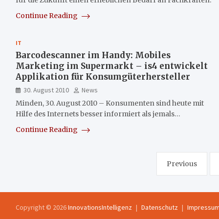
Continue Reading
IT
Barcodescanner im Handy: Mobiles
Marketing im Supermarkt – is4 entwickelt
Applikation für Konsumgüterhersteller
30. August 2010
News
Minden, 30. August 2010 – Konsumenten sind heute mit
Hilfe des Internets besser informiert als jemals…
Continue Reading
Seitennummerierung
Previous
der
Beiträge
Copyright © 2026
InnovationsIntelligenz
Datenschutz
Impressu