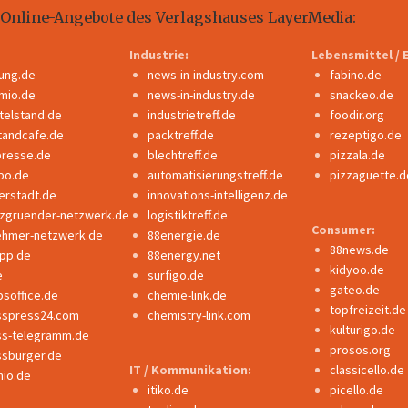
 Online-Angebote des Verlagshauses LayerMedia:
Industrie:
Lebensmittel / 
dung.de
news-in-industry.com
fabino.de
mio.de
news-in-industry.de
snackeo.de
ttelstand.de
industrietreff.de
foodir.org
tandcafe.de
packtreff.de
rezeptigo.de
presse.de
blechtreff.de
pizzala.de
po.de
automatisierungstreff.de
pizzaguette.d
erstadt.de
innovations-intelligenz.de
nzgruender-netzwerk.de
logistiktreff.de
Consumer:
ehmer-netzwerk.de
88energie.de
88news.de
ipp.de
88energy.net
kidyoo.de
e
surfigo.de
gateo.de
bsoffice.de
chemie-link.de
topfreizeit.de
sspress24.com
chemistry-link.com
kulturigo.de
ss-telegramm.de
prosos.org
ssburger.de
IT / Kommunikation:
classicello.de
io.de
itiko.de
picello.de