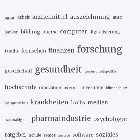
arzneimittel
auszeichnung
arbeit
auto
agrar
computer
bildung
boerse
digitalisierung
banken
forschung
finanzen
fernsehen
familie
gesundheit
gesellschaft
gesundheitspolitik
hochschule
innovation
investition
internet
klimaschutz
krankheiten
medien
krebs
kooperation
pharmaindustrie
psychologie
nachhaltigkeit
soziales
ratgeber
software
schule
senior
service