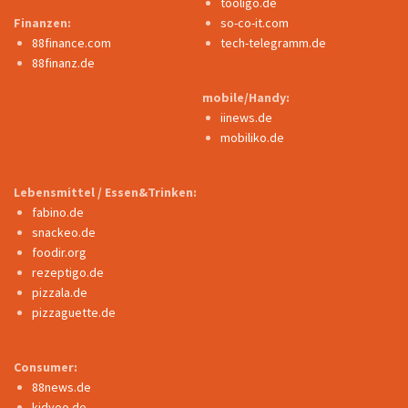
tooligo.de
Finanzen:
so-co-it.com
88finance.com
tech-telegramm.de
88finanz.de
mobile/Handy:
iinews.de
mobiliko.de
Lebensmittel / Essen&Trinken:
fabino.de
snackeo.de
foodir.org
rezeptigo.de
pizzala.de
pizzaguette.de
Consumer:
88news.de
kidyoo.de