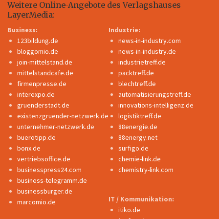
Weitere Online-Angebote des Verlagshauses
LayerMedia:
Business:
Industrie:
123bildung.de
news-in-industry.com
bloggomio.de
news-in-industry.de
join-mittelstand.de
industrietreff.de
mittelstandcafe.de
packtreff.de
firmenpresse.de
blechtreff.de
interexpo.de
automatisierungstreff.de
gruenderstadt.de
innovations-intelligenz.de
existenzgruender-netzwerk.de
logistiktreff.de
unternehmer-netzwerk.de
88energie.de
buerotipp.de
88energy.net
bonx.de
surfigo.de
vertriebsoffice.de
chemie-link.de
businesspress24.com
chemistry-link.com
business-telegramm.de
businessburger.de
IT / Kommunikation:
marcomio.de
itiko.de