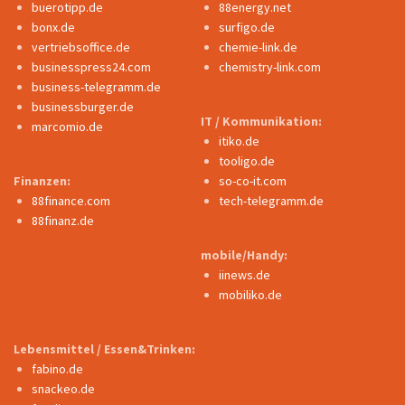
buerotipp.de
88energy.net
bonx.de
surfigo.de
vertriebsoffice.de
chemie-link.de
businesspress24.com
chemistry-link.com
business-telegramm.de
businessburger.de
IT / Kommunikation:
marcomio.de
itiko.de
tooligo.de
Finanzen:
so-co-it.com
88finance.com
tech-telegramm.de
88finanz.de
mobile/Handy:
iinews.de
mobiliko.de
Lebensmittel / Essen&Trinken:
fabino.de
snackeo.de