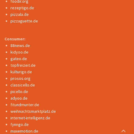
foodir.org
rezeptigo.de
pizzala.de
pizzaguette.de
Consumer:
88news.de
kidyoo.de
gateo.de
topfreizeit.de
kulturigo.de
prosos.org
classicello.de
picello.de
adyoo.de
fitundmunter.de
weihnachtsmarktplatz.de
internet-intelligenz.de
fynngo.de
maxemotion.de