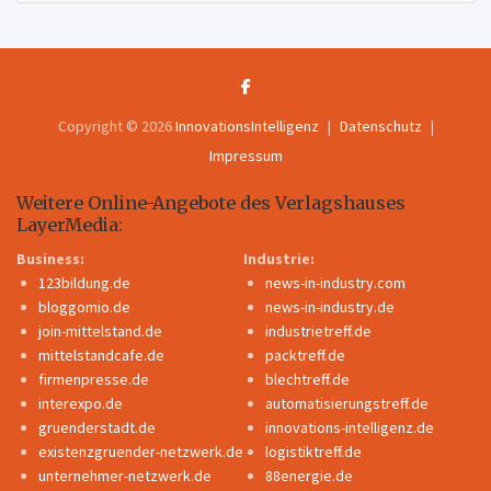
Copyright © 2026
InnovationsIntelligenz
Datenschutz
Impressum
Weitere Online-Angebote des Verlagshauses
LayerMedia:
Business:
Industrie:
123bildung.de
news-in-industry.com
bloggomio.de
news-in-industry.de
join-mittelstand.de
industrietreff.de
mittelstandcafe.de
packtreff.de
firmenpresse.de
blechtreff.de
interexpo.de
automatisierungstreff.de
gruenderstadt.de
innovations-intelligenz.de
existenzgruender-netzwerk.de
logistiktreff.de
unternehmer-netzwerk.de
88energie.de