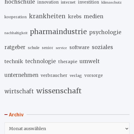
hochschule
innovation
investition
internet
klimaschutz
krankheiten
medien
krebs
kooperation
pharmaindustrie
psychologie
nachhaltigkeit
soziales
ratgeber
software
schule
senior
service
umwelt
technik
technologie
therapie
unternehmen
verbraucher
verlag
vorsorge
wissenschaft
wirtschaft
Archiv
Archiv