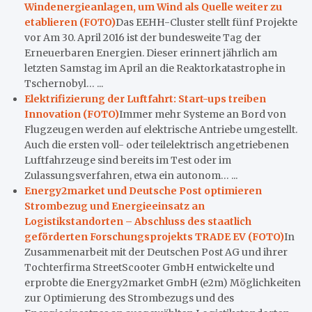
Windenergieanlagen, um Wind als Quelle weiter zu
etablieren (FOTO)
Das EEHH-Cluster stellt fünf Projekte
vor Am 30. April 2016 ist der bundesweite Tag der
Erneuerbaren Energien. Dieser erinnert jährlich am
letzten Samstag im April an die Reaktorkatastrophe in
Tschernobyl… ...
Elektrifizierung der Luftfahrt: Start-ups treiben
Innovation (FOTO)
Immer mehr Systeme an Bord von
Flugzeugen werden auf elektrische Antriebe umgestellt.
Auch die ersten voll- oder teilelektrisch angetriebenen
Luftfahrzeuge sind bereits im Test oder im
Zulassungsverfahren, etwa ein autonom… ...
Energy2market und Deutsche Post optimieren
Strombezug und Energieeinsatz an
Logistikstandorten – Abschluss des staatlich
geförderten Forschungsprojekts TRADE EV (FOTO)
In
Zusammenarbeit mit der Deutschen Post AG und ihrer
Tochterfirma StreetScooter GmbH entwickelte und
erprobte die Energy2market GmbH (e2m) Möglichkeiten
zur Optimierung des Strombezugs und des