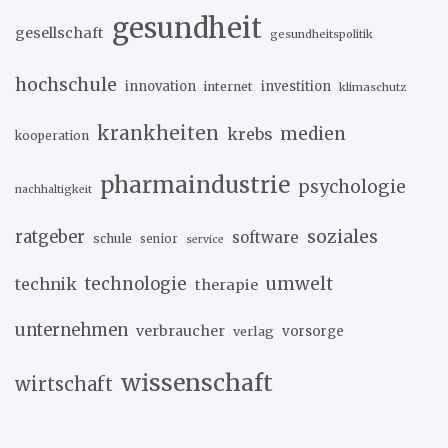
gesundheit
gesellschaft
gesundheitspolitik
hochschule
innovation
investition
internet
klimaschutz
krankheiten
medien
krebs
kooperation
pharmaindustrie
psychologie
nachhaltigkeit
soziales
ratgeber
software
schule
senior
service
umwelt
technik
technologie
therapie
unternehmen
verbraucher
verlag
vorsorge
wissenschaft
wirtschaft