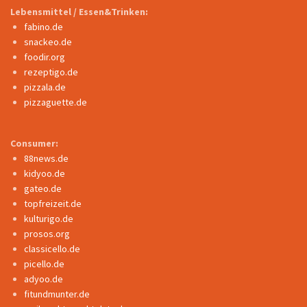
Lebensmittel / Essen&Trinken:
fabino.de
snackeo.de
foodir.org
rezeptigo.de
pizzala.de
pizzaguette.de
Consumer:
88news.de
kidyoo.de
gateo.de
topfreizeit.de
kulturigo.de
prosos.org
classicello.de
picello.de
adyoo.de
fitundmunter.de