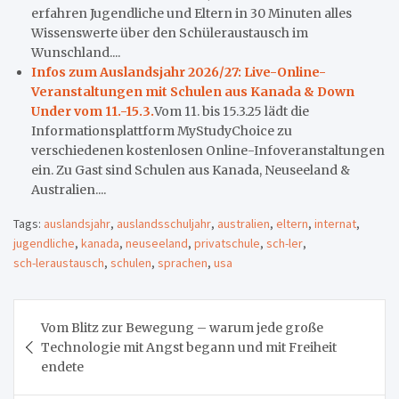
erfahren Jugendliche und Eltern in 30 Minuten alles
Wissenswerte über den Schüleraustausch im
Wunschland....
Infos zum Auslandsjahr 2026/27: Live-Online-
Veranstaltungen mit Schulen aus Kanada & Down
Under vom 11.-15.3.
Vom 11. bis 15.3.25 lädt die
Informationsplattform MyStudyChoice zu
verschiedenen kostenlosen Online-Infoveranstaltungen
ein. Zu Gast sind Schulen aus Kanada, Neuseeland &
Australien....
Tags:
auslandsjahr
,
auslandsschuljahr
,
australien
,
eltern
,
internat
,
jugendliche
,
kanada
,
neuseeland
,
privatschule
,
sch-ler
,
sch-leraustausch
,
schulen
,
sprachen
,
usa
Beitragsnavigation
Vom Blitz zur Bewegung – warum jede große
Technologie mit Angst begann und mit Freiheit
endete