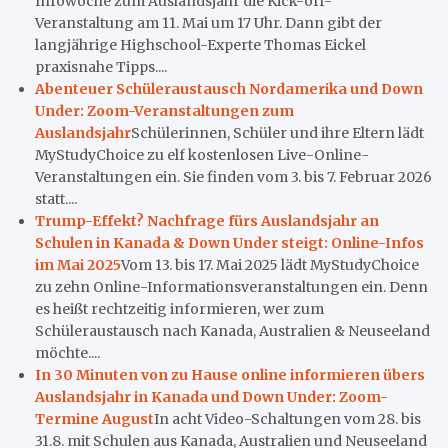
Infowoche zum Auslandsjahr die Kick-off-
Veranstaltung am 11. Mai um 17 Uhr. Dann gibt der
langjährige Highschool-Experte Thomas Eickel
praxisnahe Tipps....
Abenteuer Schüleraustausch Nordamerika und Down
Under: Zoom-Veranstaltungen zum
Auslandsjahr
Schülerinnen, Schüler und ihre Eltern lädt
MyStudyChoice zu elf kostenlosen Live-Online-
Veranstaltungen ein. Sie finden vom 3. bis 7. Februar 2026
statt....
Trump-Effekt? Nachfrage fürs Auslandsjahr an
Schulen in Kanada & Down Under steigt: Online-Infos
im Mai 2025
Vom 13. bis 17. Mai 2025 lädt MyStudyChoice
zu zehn Online-Informationsveranstaltungen ein. Denn
es heißt rechtzeitig informieren, wer zum
Schüleraustausch nach Kanada, Australien & Neuseeland
möchte....
In 30 Minuten von zu Hause online informieren übers
Auslandsjahr in Kanada und Down Under: Zoom-
Termine August
In acht Video-Schaltungen vom 28. bis
31.8. mit Schulen aus Kanada, Australien und Neuseeland