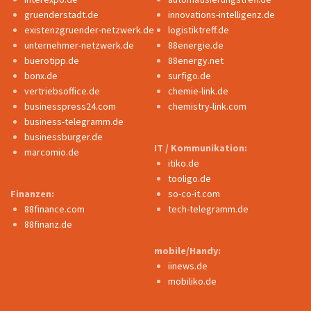
gruenderstadt.de
innovations-intelligenz.de
existenzgruender-netzwerk.de
logistiktreff.de
unternehmer-netzwerk.de
88energie.de
buerotipp.de
88energy.net
bonx.de
surfigo.de
vertriebsoffice.de
chemie-link.de
businesspress24.com
chemistry-link.com
business-telegramm.de
businessburger.de
IT / Kommunikation:
marcomio.de
itiko.de
tooligo.de
Finanzen:
so-co-it.com
88finance.com
tech-telegramm.de
88finanz.de
mobile/Handy:
iinews.de
mobiliko.de