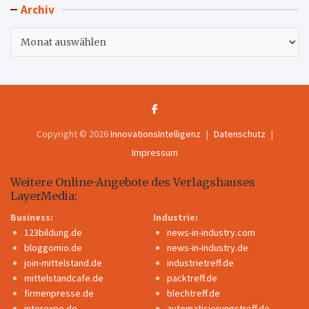
Archiv
Archiv
Copyright © 2026
InnovationsIntelligenz
Datenschutz
Impressum
Weitere Online-Angebote des Verlagshauses
LayerMedia:
Business:
Industrie:
123bildung.de
news-in-industry.com
bloggomio.de
news-in-industry.de
join-mittelstand.de
industrietreff.de
mittelstandcafe.de
packtreff.de
firmenpresse.de
blechtreff.de
interexpo.de
automatisierungstreff.de