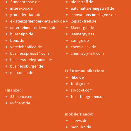
firmenpresse.de
blechtreff.de
interexpo.de
automatisierungstreff.de
gruenderstadt.de
innovations-intelligenz.de
existenzgruender-netzwerk.de
logistiktreff.de
unternehmer-netzwerk.de
88energie.de
buerotipp.de
88energy.net
bonx.de
surfigo.de
vertriebsoffice.de
chemie-link.de
businesspress24.com
chemistry-link.com
business-telegramm.de
businessburger.de
IT / Kommunikation:
marcomio.de
itiko.de
tooligo.de
Finanzen:
so-co-it.com
88finance.com
tech-telegramm.de
88finanz.de
mobile/Handy:
iinews.de
mobiliko.de