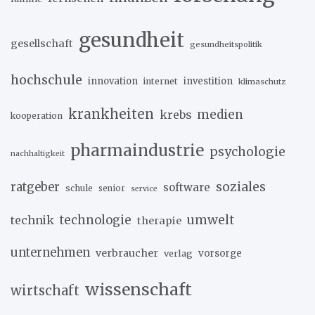
gesundheit
gesellschaft
gesundheitspolitik
hochschule
innovation
investition
internet
klimaschutz
krankheiten
medien
krebs
kooperation
pharmaindustrie
psychologie
nachhaltigkeit
soziales
ratgeber
software
schule
senior
service
umwelt
technik
technologie
therapie
unternehmen
verbraucher
verlag
vorsorge
wissenschaft
wirtschaft