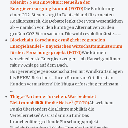
ablenkt / Neutrinovoltaic: NeueÄra der
Energieversorgung kommt (FOTO)
Die Einführung
einer CO2-Steuer sorgt in Deutschland für erneuten
Koalitionsstreit, die Debatte lenkt aber vom Wesentlichen
ab – nämlich von den künftigen Alternativen zu den
großen CO2-Verursachern. Die wohl revolutionärste… ...
Blockchain-Forschung ermöglicht regionalen
Energiehandel – Bayerisches Wirtschaftsministerium
fördert Forschungsprojekt (FOTO)
Wie können
verschiedenste Energieerzeuger – ob Hauseigentümer
mit PV-Anlage auf dem Dach,
Bürgerenergiegenossenschaften mit Windkraftanlagen
bis BHKW-Betreiber – ihren Strom vor Ort direkt an
Kunden vermarkten? Die Thüga erforscht gemeinsam…
...
Thüga-Partner erforschen: Was bedeutet
Elektromobilität für die Netze? (FOTO)
Ab welchem
Punkt überfordert die Elektromobilität die
Verteilernetze? Was ist dann zu tun? Das
branchenübergreifende Forschungsprojekt
“Ladeinfrastruktur 2.0.” des Fraunhofer IEE sucht