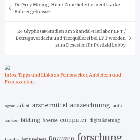
De Grey Mining: Hemi-Zone liefert erneut starke
Bohrergebnisse
24 Glyphosat-Studien am Skandal-Tierlabor LPT /
Betrugsverdacht und Tierquälerei bei LPT werden
zum Desaster für Pestizid Lobby
Infos, Tipps und Links zu Feinsnacker, Anbietern und
Produzenten
.
arzneimittel
auszeichnung
arbeit
auto
agrar
computer
bildung
boerse
digitalisierung
banken
forschung
finanzen
fernsehen
familie