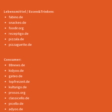
Lebensmittel / Essen&Trinken:
fabino.de
snackeo.de
foodir.org
rezeptigo.de
pizzala.de
pizzaguette.de
Consumer:
88news.de
kidyoo.de
gateo.de
topfreizeit.de
kulturigo.de
prosos.org
classicello.de
picello.de
adyoo.de