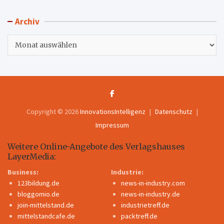
Archiv
Archiv
Copyright © 2026
InnovationsIntelligenz
Datenschutz
Impressum
Weitere Online-Angebote des Verlagshauses
LayerMedia:
Business:
Industrie:
123bildung.de
news-in-industry.com
bloggomio.de
news-in-industry.de
join-mittelstand.de
industrietreff.de
mittelstandcafe.de
packtreff.de