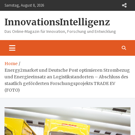
Skip
Samstag, August 8, 2026
to
content
InnovationsIntelligenz
Das Online-Magazin für Innovation, Forschung und Entwicklung
Home
Energy2market und Deutsche Post optimieren Strombezug
und Energieeinsatz an Logistikstandorten – Abschluss des
staatlich geförderten Forschungsprojekts TRADE EV
(FOTO)