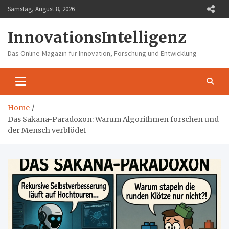
Skip
Samstag, August 8, 2026
to
content
InnovationsIntelligenz
Das Online-Magazin für Innovation, Forschung und Entwicklung
Home
Das Sakana-Paradoxon: Warum Algorithmen forschen und
der Mensch verblödet