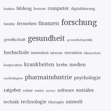
computer
bildung
boerse
digitalisierung
banken
forschung
finanzen
fernsehen
familie
gesundheit
gesellschaft
gesundheitspolitik
hochschule
innovation
investition
internet
klimaschutz
krankheiten
medien
krebs
kooperation
pharmaindustrie
psychologie
nachhaltigkeit
soziales
ratgeber
software
schule
senior
service
umwelt
technik
technologie
therapie