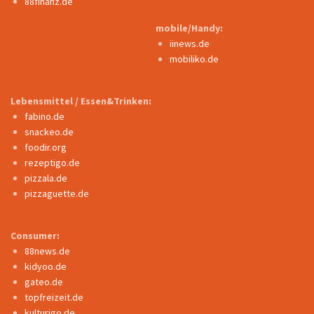
88finanz.de
mobile/Handy:
iinews.de
mobiliko.de
Lebensmittel / Essen&Trinken:
fabino.de
snackeo.de
foodir.org
rezeptigo.de
pizzala.de
pizzaguette.de
Consumer:
88news.de
kidyoo.de
gateo.de
topfreizeit.de
kulturigo.de