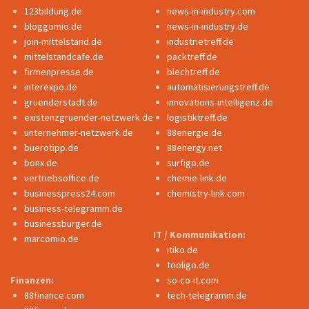
123bildung.de
news-in-industry.com
bloggomio.de
news-in-industry.de
join-mittelstand.de
industrietreff.de
mittelstandcafe.de
packtreff.de
firmenpresse.de
blechtreff.de
interexpo.de
automatisierungstreff.de
gruenderstadt.de
innovations-intelligenz.de
existenzgruender-netzwerk.de
logistiktreff.de
unternehmer-netzwerk.de
88energie.de
buerotipp.de
88energy.net
bonx.de
surfigo.de
vertriebsoffice.de
chemie-link.de
businesspress24.com
chemistry-link.com
business-telegramm.de
businessburger.de
IT / Kommunikation:
marcomio.de
itiko.de
tooligo.de
Finanzen:
so-co-it.com
88finance.com
tech-telegramm.de