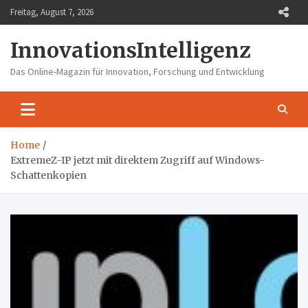
Skip
Freitag, August 7, 2026
to
content
InnovationsIntelligenz
Das Online-Magazin für Innovation, Forschung und Entwicklung
Home
ExtremeZ-IP jetzt mit direktem Zugriff auf Windows-
Schattenkopien