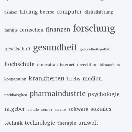
computer
bildung
boerse
digitalisierung
banken
forschung
finanzen
fernsehen
familie
gesundheit
gesellschaft
gesundheitspolitik
hochschule
innovation
investition
internet
klimaschutz
krankheiten
medien
krebs
kooperation
pharmaindustrie
psychologie
nachhaltigkeit
soziales
ratgeber
software
schule
senior
service
umwelt
technik
technologie
therapie