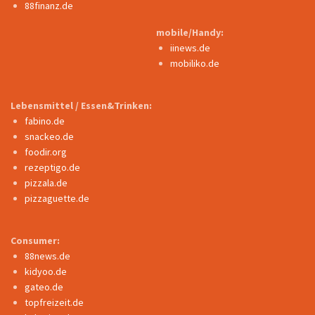
88finanz.de
mobile/Handy:
iinews.de
mobiliko.de
Lebensmittel / Essen&Trinken:
fabino.de
snackeo.de
foodir.org
rezeptigo.de
pizzala.de
pizzaguette.de
Consumer:
88news.de
kidyoo.de
gateo.de
topfreizeit.de