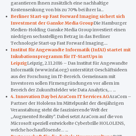
garantieren Ihnen zusätzlich eine nachhaltige
Kostensenkung von bis zu 70% bei ihrer la...
Berliner Start-up Fast Forward Imaging sichert sich
Investment der Ganske Media Group
Die Hamburger
Medien-Holding Ganske Media Group investiert einen
niedrigen sechsstelligen Betrag in das Berliner
Technologie Start-up Fast Forward Imaging....
Institut für Angewandte Informatik (InfAI) startet mit
Inkubationsprogramm für IT-StartUps in
Leipzig
Leipzig, 2.11.2016 – Das Institut für Angewandte
Informatik (www.infai.org) unterstützt Geschäftsideen
aus der Forschung im IT-Bereich. Gemeinsam mit
Investoren sollen Firmengründungen vor allem im
Bereich der Zukunftsfelder wie Data Analytics,… ...
4. Innovation Day bei AraCom IT Services AG
AraCom –
Partner der Hololens Im Mittelpunkt der diesjährigen
Veranstaltung steht die faszinierende Welt der
„Augmented Reality“. Dabei setzt AraCom auf die von
Microsoft speziell entwickelte Cyberbrille HOLOLENS,
welche hochauflösende… ...