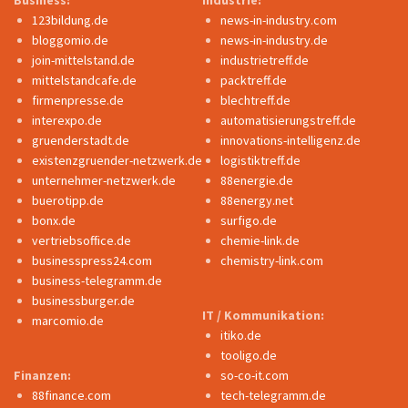
123bildung.de
news-in-industry.com
bloggomio.de
news-in-industry.de
join-mittelstand.de
industrietreff.de
mittelstandcafe.de
packtreff.de
firmenpresse.de
blechtreff.de
interexpo.de
automatisierungstreff.de
gruenderstadt.de
innovations-intelligenz.de
existenzgruender-netzwerk.de
logistiktreff.de
unternehmer-netzwerk.de
88energie.de
buerotipp.de
88energy.net
bonx.de
surfigo.de
vertriebsoffice.de
chemie-link.de
businesspress24.com
chemistry-link.com
business-telegramm.de
businessburger.de
IT / Kommunikation:
marcomio.de
itiko.de
tooligo.de
Finanzen:
so-co-it.com
88finance.com
tech-telegramm.de