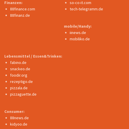
Finanzen:
so-co-it.com
88finance.com
tech-telegramm.de
88finanz.de
mobile/Handy:
iinews.de
mobiliko.de
Lebensmittel / Essen&Trinken:
fabino.de
snackeo.de
foodir.org
rezeptigo.de
pizzala.de
pizzaguette.de
Consumer:
88news.de
kidyoo.de