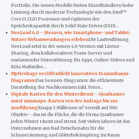
Portfolio. Die neuen Modelle bieten Einzelhändlern hohe
Leistung durch moderne Technologie wie den Intel™
Core i3 2120 Prozessor und Optionen der
Speicherkapazität durch Solid State Drives (SSD)....
NeoLoad 4.0 – Messen, wie Smartphone- und Tablet-
Nutzer Webanwendungen erleben
Die Lasttestlösung
NeoLoad setzt in der neuen 4.0-Version mit Lizenz-
Sharing, dem kollaborativen Team-Server und
umfassender Unterstützung für Apps, Online-Videos und
RIAs Maßstäbe...
MyHeritage veröffentlicht innovatives Stammbaum-
Diagramm
Das Sonnen-Diagramm: die effizienteste
Darstellung der Nachkommen inkl. Fotos...
Digitale Karten für den Winterdienst – Quathamer
nutzt miamapo-Karten von der Anfrage bis zur
Ausführung
Knapp 2 Millionen m² verteilt auf 980
Objekte – das ist die Fläche, die die Firma Quathamer
jeden Winter räumt und streut. Seit vielen Jahren ist das
Unternehmen aus Bad Zwischenahn für die
Schneeräumung und Glättebekämpfung im Raum