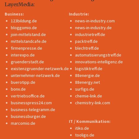
LayerMedia:
Business:
Industrie:
123bildung.de
news-in-industry.com
bloggomio.de
news-in-industry.de
join-mittelstand.de
industrietreff.de
mittelstandcafe.de
packtreff.de
firmenpresse.de
blechtreff.de
interexpo.de
automatisierungstreff.de
gruenderstadt.de
innovations-intelligenz.de
existenzgruender-netzwerk.de
logistiktreff.de
unternehmer-netzwerk.de
88energie.de
buerotipp.de
88energy.net
bonx.de
surfigo.de
vertriebsoffice.de
chemie-link.de
businesspress24.com
chemistry-link.com
business-telegramm.de
businessburger.de
IT / Kommunikation:
marcomio.de
itiko.de
tooligo.de