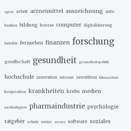
arzneimittel
auszeichnung
arbeit
auto
agrar
computer
bildung
boerse
digitalisierung
banken
forschung
finanzen
fernsehen
familie
gesundheit
gesellschaft
gesundheitspolitik
hochschule
innovation
investition
internet
klimaschutz
krankheiten
medien
krebs
kooperation
pharmaindustrie
psychologie
nachhaltigkeit
soziales
ratgeber
software
schule
senior
service