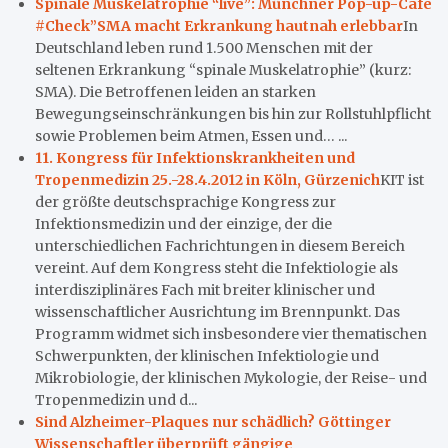
Spinale Muskelatrophie “live”: Münchner Pop-up-Café
#Check”SMA macht Erkrankung hautnah erlebbar
In
Deutschland leben rund 1.500 Menschen mit der
seltenen Erkrankung “spinale Muskelatrophie” (kurz:
SMA). Die Betroffenen leiden an starken
Bewegungseinschränkungen bis hin zur Rollstuhlpflicht
sowie Problemen beim Atmen, Essen und… ...
11. Kongress für Infektionskrankheiten und
Tropenmedizin 25.-28.4.2012 in Köln, Gürzenich
KIT ist
der größte deutschsprachige Kongress zur
Infektionsmedizin und der einzige, der die
unterschiedlichen Fachrichtungen in diesem Bereich
vereint. Auf dem Kongress steht die Infektiologie als
interdisziplinäres Fach mit breiter klinischer und
wissenschaftlicher Ausrichtung im Brennpunkt. Das
Programm widmet sich insbesondere vier thematischen
Schwerpunkten, der klinischen Infektiologie und
Mikrobiologie, der klinischen Mykologie, der Reise- und
Tropenmedizin und d...
Sind Alzheimer-Plaques nur schädlich? Göttinger
Wissenschaftler überprüft gängige