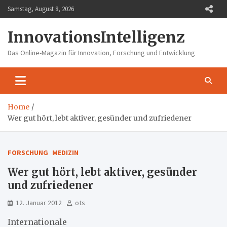
Skip
Samstag, August 8, 2026
to
content
InnovationsIntelligenz
Das Online-Magazin für Innovation, Forschung und Entwicklung
Home
Wer gut hört, lebt aktiver, gesünder und zufriedener
FORSCHUNG
MEDIZIN
Wer gut hört, lebt aktiver, gesünder
und zufriedener
12. Januar 2012
ots
Internationale