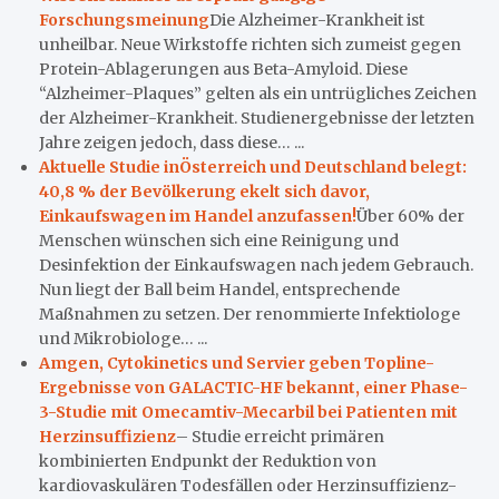
Forschungsmeinung
Die Alzheimer-Krankheit ist
unheilbar. Neue Wirkstoffe richten sich zumeist gegen
Protein-Ablagerungen aus Beta-Amyloid. Diese
“Alzheimer-Plaques” gelten als ein untrügliches Zeichen
der Alzheimer-Krankheit. Studienergebnisse der letzten
Jahre zeigen jedoch, dass diese… ...
Aktuelle Studie inÖsterreich und Deutschland belegt:
40,8 % der Bevölkerung ekelt sich davor,
Einkaufswagen im Handel anzufassen!
Über 60% der
Menschen wünschen sich eine Reinigung und
Desinfektion der Einkaufswagen nach jedem Gebrauch.
Nun liegt der Ball beim Handel, entsprechende
Maßnahmen zu setzen. Der renommierte Infektiologe
und Mikrobiologe… ...
Amgen, Cytokinetics und Servier geben Topline-
Ergebnisse von GALACTIC-HF bekannt, einer Phase-
3-Studie mit Omecamtiv-Mecarbil bei Patienten mit
Herzinsuffizienz
– Studie erreicht primären
kombinierten Endpunkt der Reduktion von
kardiovaskulären Todesfällen oder Herzinsuffizienz-