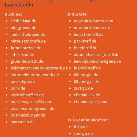
LayerMedia:
Business:
Industrie:
123bildung.de
news-in-industry.com
bloggomio.de
news-in-industry.de
join-mittelstand.de
industrietreff.de
mittelstandcafe.de
packtreff.de
firmenpresse.de
blechtreff.de
interexpo.de
automatisierungstreff.de
gruenderstadt.de
innovations-intelligenz.de
existenzgruender-netzwerk.de
logistiktreff.de
unternehmer-netzwerk.de
88energie.de
buerotipp.de
88energy.net
bonx.de
surfigo.de
vertriebsoffice.de
chemie-link.de
businesspress24.com
chemistry-link.com
business-telegramm.de
businessburger.de
IT / Kommunikation:
marcomio.de
itiko.de
tooligo.de