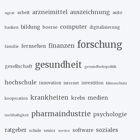
arzneimittel
auszeichnung
arbeit
auto
agrar
computer
bildung
boerse
digitalisierung
banken
forschung
finanzen
fernsehen
familie
gesundheit
gesellschaft
gesundheitspolitik
hochschule
innovation
investition
internet
klimaschutz
krankheiten
medien
krebs
kooperation
pharmaindustrie
psychologie
nachhaltigkeit
soziales
ratgeber
software
schule
senior
service