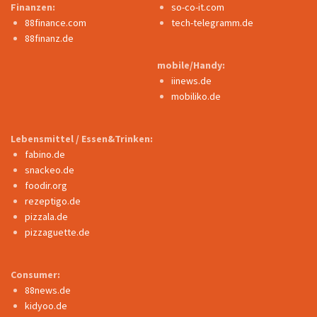
Finanzen:
so-co-it.com
88finance.com
tech-telegramm.de
88finanz.de
mobile/Handy:
iinews.de
mobiliko.de
Lebensmittel / Essen&Trinken:
fabino.de
snackeo.de
foodir.org
rezeptigo.de
pizzala.de
pizzaguette.de
Consumer:
88news.de
kidyoo.de