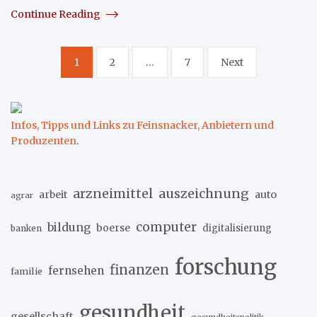
Continue Reading
Seitennummerierung
1
2
…
7
Next
der
Beiträge
Infos, Tipps und Links zu Feinsnacker, Anbietern und
Produzenten
.
arzneimittel
auszeichnung
arbeit
auto
agrar
computer
bildung
boerse
digitalisierung
banken
forschung
finanzen
fernsehen
familie
gesundheit
gesellschaft
gesundheitspolitik