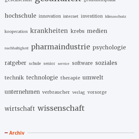
hochschule
innovation
investition
internet
klimaschutz
krankheiten
medien
krebs
kooperation
pharmaindustrie
psychologie
nachhaltigkeit
soziales
ratgeber
software
schule
senior
service
umwelt
technik
technologie
therapie
unternehmen
verbraucher
verlag
vorsorge
wissenschaft
wirtschaft
Archiv