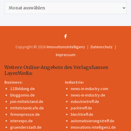
Archiv
Copyright © 2026
InnovationsIntelligenz
Datenschutz
Impressum
Weitere Online-Angebote des Verlagshauses
LayerMedia:
Business:
Industrie:
123bildung.de
news-in-industry.com
bloggomio.de
news-in-industry.de
join-mittelstand.de
industrietreff.de
mittelstandcafe.de
packtreff.de
firmenpresse.de
blechtreff.de
interexpo.de
automatisierungstreff.de
gruenderstadt.de
innovations-intelligenz.de