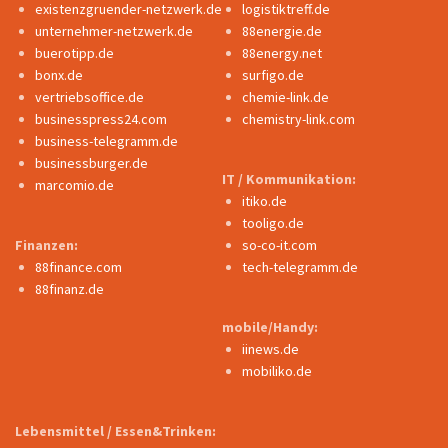
existenzgruender-netzwerk.de
logistiktreff.de
unternehmer-netzwerk.de
88energie.de
buerotipp.de
88energy.net
bonx.de
surfigo.de
vertriebsoffice.de
chemie-link.de
businesspress24.com
chemistry-link.com
business-telegramm.de
businessburger.de
IT / Kommunikation:
marcomio.de
itiko.de
tooligo.de
Finanzen:
so-co-it.com
88finance.com
tech-telegramm.de
88finanz.de
mobile/Handy:
iinews.de
mobiliko.de
Lebensmittel / Essen&Trinken: