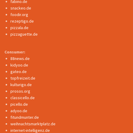
fabino.de
snackeo.de
foodir.org
rezeptigo.de
pizzala.de
pizzaguette.de
Consumer:
88news.de
kidyoo.de
gateo.de
topfreizeit.de
kulturigo.de
prosos.org
classicello.de
picello.de
adyoo.de
fitundmunter.de
weihnachtsmarktplatz.de
internet-intelligenz.de