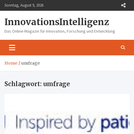
Skip
Sonntag, August 9, 2026
to
content
InnovationsIntelligenz
Das Online-Magazin für Innovation, Forschung und Entwicklung
Home
umfrage
Schlagwort:
umfrage