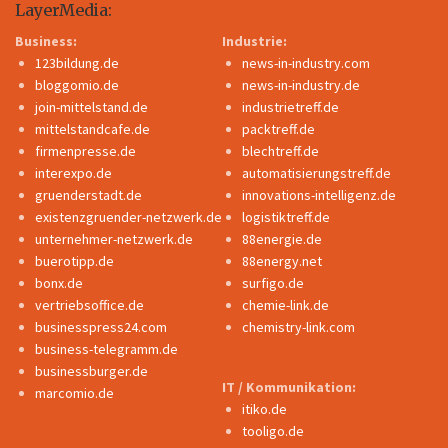
LayerMedia:
Business:
Industrie:
123bildung.de
news-in-industry.com
bloggomio.de
news-in-industry.de
join-mittelstand.de
industrietreff.de
mittelstandcafe.de
packtreff.de
firmenpresse.de
blechtreff.de
interexpo.de
automatisierungstreff.de
gruenderstadt.de
innovations-intelligenz.de
existenzgruender-netzwerk.de
logistiktreff.de
unternehmer-netzwerk.de
88energie.de
buerotipp.de
88energy.net
bonx.de
surfigo.de
vertriebsoffice.de
chemie-link.de
businesspress24.com
chemistry-link.com
business-telegramm.de
businessburger.de
IT / Kommunikation:
marcomio.de
itiko.de
tooligo.de