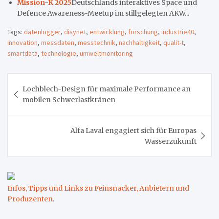
Mission-K 2025
Deutschlands interaktives Space und
Defence Awareness-Meetup im stillgelegten AKW...
Tags:
datenlogger
,
disynet
,
entwicklung
,
forschung
,
industrie40
,
innovation
,
messdaten
,
messtechnik
,
nachhaltigkeit
,
qualit-t
,
smartdata
,
technologie
,
umweltmonitoring
Beitragsnavigation
Lochblech-Design für maximale Performance an
mobilen Schwerlastkränen
Alfa Laval engagiert sich für Europas
Wasserzukunft
Infos, Tipps und Links zu Feinsnacker, Anbietern und
Produzenten
.