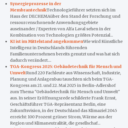
Synergieprozesse in der
Membrantechnik
Technologieführer setzten sich im
Haus der DECHEMAüber den Stand der Forschung und
ressourcenschonende Anwendungsgebiete
auseinander / Experten von Alfa Laval sehen in der
Kombination von Technologien größtes Potenzial...
KI ist im Mittelstand angekommen
Wie wird Künstliche
Intelligenz in Deutschlands führenden
Familienunternehmen bereits genutzt und was hat sich
dadurch verändert....
TGA-Kongress 2025: Gebäudetechnik für Mensch und
Umwelt
Rund 220 Fachleute aus Wissenschaft, Industrie,
Planung und Anlagenbau tauschten sich beim TGA-
Kongress am 21. und 22. Mai 2025 in Berlin-Adlershof
zum Thema "Gebäudetechnik für Mensch und Umwelt"
aus. In seiner Eröffnungsrede schilderte Frank Ernst,
Geschäftsführer TGA-Repräsentanz Berlin, eine
Zukunftsvision, in der Deutschland das Klimaziel 2045
erreicht: 100 Prozent grüner Strom, Wärme aus der
Region und Klimaneutralität, die gesellschaf...