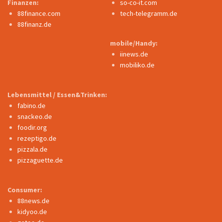
Finanzen:
so-co-it.com
88finance.com
tech-telegramm.de
88finanz.de
mobile/Handy:
iinews.de
mobiliko.de
Lebensmittel / Essen&Trinken:
fabino.de
snackeo.de
foodir.org
rezeptigo.de
pizzala.de
pizzaguette.de
Consumer:
88news.de
kidyoo.de