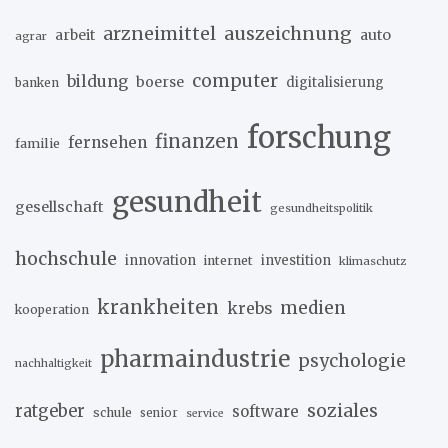
arzneimittel
auszeichnung
arbeit
auto
agrar
computer
bildung
boerse
digitalisierung
banken
forschung
finanzen
fernsehen
familie
gesundheit
gesellschaft
gesundheitspolitik
hochschule
innovation
investition
internet
klimaschutz
krankheiten
medien
krebs
kooperation
pharmaindustrie
psychologie
nachhaltigkeit
soziales
ratgeber
software
schule
senior
service