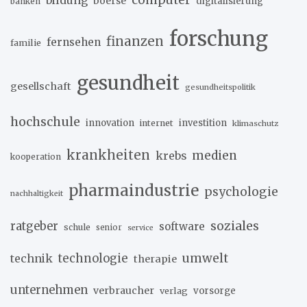
boerse
digitalisierung
banken
forschung
finanzen
fernsehen
familie
gesundheit
gesellschaft
gesundheitspolitik
hochschule
innovation
investition
internet
klimaschutz
krankheiten
medien
krebs
kooperation
pharmaindustrie
psychologie
nachhaltigkeit
soziales
ratgeber
software
schule
senior
service
umwelt
technik
technologie
therapie
unternehmen
verbraucher
verlag
vorsorge