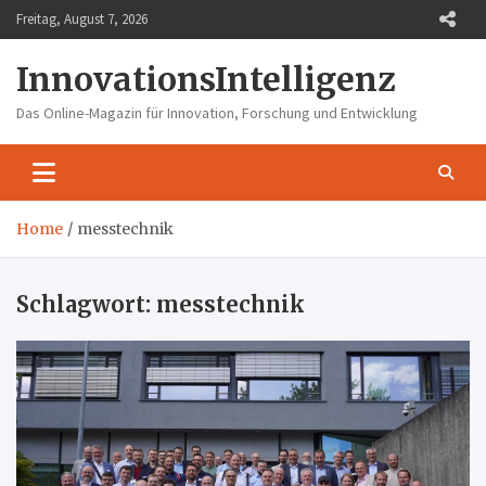
Skip
Freitag, August 7, 2026
to
content
InnovationsIntelligenz
Das Online-Magazin für Innovation, Forschung und Entwicklung
Home
messtechnik
Schlagwort:
messtechnik