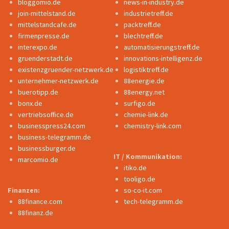
bloggomio.de
news-in-industry.de
join-mittelstand.de
industrietreff.de
mittelstandcafe.de
packtreff.de
firmenpresse.de
blechtreff.de
interexpo.de
automatisierungstreff.de
gruenderstadt.de
innovations-intelligenz.de
existenzgruender-netzwerk.de
logistiktreff.de
unternehmer-netzwerk.de
88energie.de
buerotipp.de
88energy.net
bonx.de
surfigo.de
vertriebsoffice.de
chemie-link.de
businesspress24.com
chemistry-link.com
business-telegramm.de
businessburger.de
IT / Kommunikation:
marcomio.de
itiko.de
tooligo.de
Finanzen:
so-co-it.com
88finance.com
tech-telegramm.de
88finanz.de