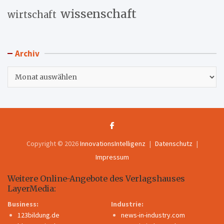
wissenschaft
wirtschaft
Archiv
Archiv
Copyright © 2026
InnovationsIntelligenz
Datenschutz
Impressum
Weitere Online-Angebote des Verlagshauses
LayerMedia:
Business:
Industrie:
123bildung.de
news-in-industry.com