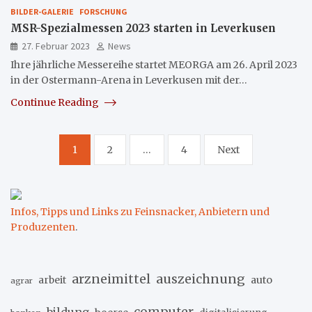
BILDER-GALERIE
FORSCHUNG
MSR-Spezialmessen 2023 starten in Leverkusen
27. Februar 2023
News
Ihre jährliche Messereihe startet MEORGA am 26. April 2023
in der Ostermann-Arena in Leverkusen mit der…
Continue Reading
Seitennummerierung
1
2
…
4
Next
der
Beiträge
Infos, Tipps und Links zu Feinsnacker, Anbietern und
Produzenten
.
arzneimittel
auszeichnung
arbeit
auto
agrar
computer
bildung