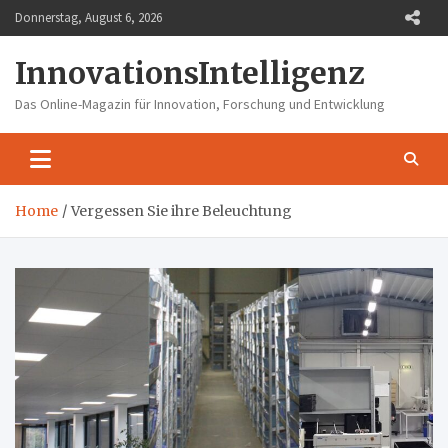
Skip
Donnerstag, August 6, 2026
to
content
InnovationsIntelligenz
Das Online-Magazin für Innovation, Forschung und Entwicklung
Home
Vergessen Sie ihre Beleuchtung