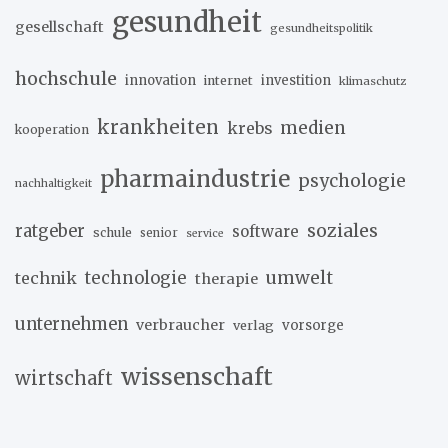
gesundheit
gesellschaft
gesundheitspolitik
hochschule
innovation
investition
internet
klimaschutz
krankheiten
medien
krebs
kooperation
pharmaindustrie
psychologie
nachhaltigkeit
soziales
ratgeber
software
schule
senior
service
umwelt
technik
technologie
therapie
unternehmen
verbraucher
verlag
vorsorge
wissenschaft
wirtschaft