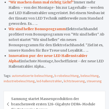
“Wir machen dann mal richtig Licht!”
Immer mehr
Hallen – von der Montage- bis zur Lagerhalle – werden
auf LED Hallenstrahler umgerüstet. Bei einem Neubau ist
der Einsatz von LED Technik mittlerweile zum Standard
geworden. Es… ...
Wir sind heller Bonusprogramm
Elektrofachhandel
profitiert vom Bonusprogramm von “Wir sind heller” Ab
sofort startet “Wir sind heller” ein neues
Bonusprogramm für den Elektrofachhandel. “Ziel ist es,
unsere Kunden für Ihre Treue und Loyalität… ...
Innovation pur: der neue LED Hallenstrahler
Alpha
Einfachste Montage, hocheffizient - der neue LED
Hallenstrahler Alpha...
Tags:
automatisierte-beleuchtung
,
b-robeleuchtung
,
beleuchtung
,
industriebeleuchtung
,
led-hallenstrahler
,
lichtsteuerung
,
steuerung
Beitragsnavigation
Samsung startet Massenproduktion der
branchenweit ersten 128-Gigabyte DDR4-Module