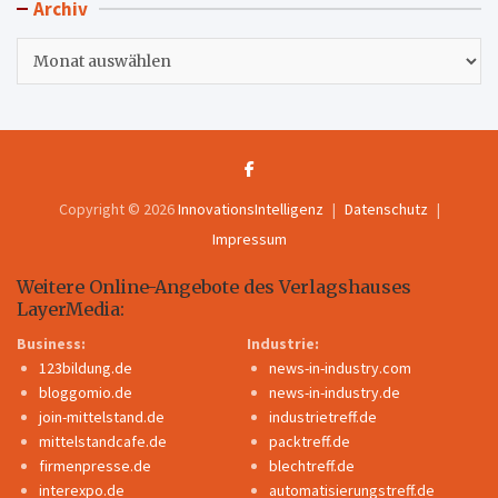
Archiv
Archiv
Copyright © 2026
InnovationsIntelligenz
Datenschutz
Impressum
Weitere Online-Angebote des Verlagshauses
LayerMedia:
Business:
Industrie:
123bildung.de
news-in-industry.com
bloggomio.de
news-in-industry.de
join-mittelstand.de
industrietreff.de
mittelstandcafe.de
packtreff.de
firmenpresse.de
blechtreff.de
interexpo.de
automatisierungstreff.de