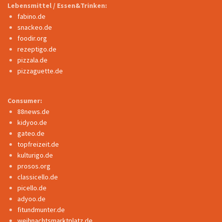
Lebensmittel / Essen&Trinken:
fabino.de
snackeo.de
foodir.org
rezeptigo.de
pizzala.de
pizzaguette.de
Consumer:
88news.de
kidyoo.de
gateo.de
topfreizeit.de
kulturigo.de
prosos.org
classicello.de
picello.de
adyoo.de
fitundmunter.de
weihnachtsmarktplatz.de