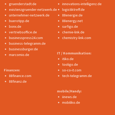
gruenderstadt.de
innovations-intelligenz.de
existenzgruender-netzwerk.de
logistiktreff.de
unternehmer-netzwerk.de
88energie.de
buerotipp.de
88energy.net
bonx.de
surfigo.de
vertriebsoffice.de
chemie-link.de
businesspress24.com
chemistry-link.com
business-telegramm.de
businessburger.de
IT / Kommunikation:
marcomio.de
itiko.de
tooligo.de
Finanzen:
so-co-it.com
88finance.com
tech-telegramm.de
88finanz.de
mobile/Handy:
iinews.de
mobiliko.de