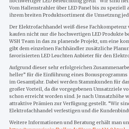
hochwertiger LED Beleuchtung greift “Wir sind hel
Vom Hallenstrahler über LED Panel bis zu speziell
ihrem breiten Produktsortiment die Umsetzung je
Der Elektrofachhandel weiß diese Fachkompetenz v
kaufen nicht nur die hochwertigen LED Produkte bei
WSH Team in das zu planende Projekt, um eine kom
gibt dem einzelnen Fachhändler zusätzliche Planu
favorisierten LED Leuchten Anbieter für den Elektr
Aufgrund dieser sehr erfolgreichen Zusammenarbei
heller” für die Einführung eines Bonusprogramms e
im Gesamtjahr. Dabei werden Stammkunden für das 
großer Vorteil, da die vorgegebenen Umsatzziele v
schon erreicht worden sind. Je nach Umsatzhöhe 
attraktive Prämien zur Verfügung gestellt. “Wir si
Elektrofachhandel verfestigen und die Kundenbind
Weitere Informationen und Beratung erhält man un