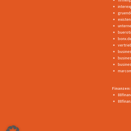
interex
gruend
existe
untern
buerot
bonx.d
vertrie
busine
busine
busine
marcom
Finanzen:
88fina
88finan