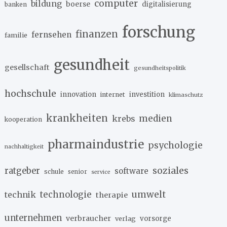
computer
bildung
boerse
digitalisierung
banken
forschung
finanzen
fernsehen
familie
gesundheit
gesellschaft
gesundheitspolitik
hochschule
innovation
investition
internet
klimaschutz
krankheiten
medien
krebs
kooperation
pharmaindustrie
psychologie
nachhaltigkeit
soziales
ratgeber
software
schule
senior
service
umwelt
technik
technologie
therapie
unternehmen
verbraucher
verlag
vorsorge