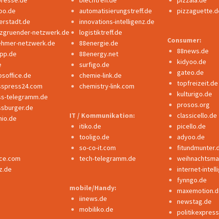
po.de
automatisierungstreff.de
pizzaguette.d
erstadt.de
innovations-intelligenz.de
nzgruender-netzwerk.de
logistiktreff.de
Consumer:
ehmer-netzwerk.de
88energie.de
88news.de
ipp.de
88energy.net
kidyoo.de
e
surfigo.de
gateo.de
bsoffice.de
chemie-link.de
topfreizeit.de
sspress24.com
chemistry-link.com
kulturigo.de
ss-telegramm.de
prosos.org
ssburger.de
IT / Kommunikation:
classicello.de
io.de
itiko.de
picello.de
tooligo.de
adyoo.de
so-co-it.com
fitundmunter.
nce.com
tech-telegramm.de
weihnachtsmar
z.de
internet-intel
fynngo.de
mobile/Handy:
maxemotion.d
iinews.de
newstag.de
mobiliko.de
politikexpres