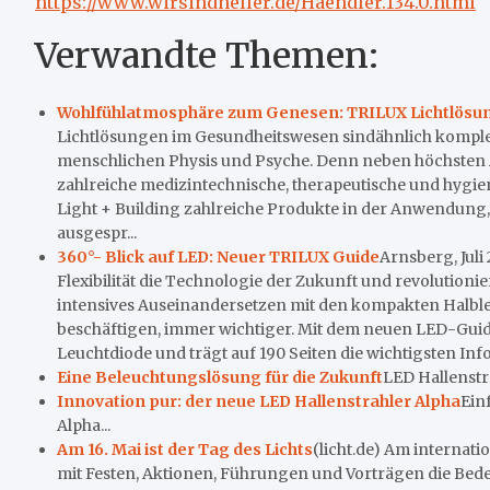
https://www.wirsindheller.de/Haendler.134.0.html
Verwandte Themen:
Wohlfühlatmosphäre zum Genesen: TRILUX Lichtlösu
Lichtlösungen im Gesundheitswesen sindähnlich komple
menschlichen Physis und Psyche. Denn neben höchsten 
zahlreiche medizintechnische, therapeutische und hygie
Light + Building zahlreiche Produkte in der Anwendung, 
ausgespr...
360°- Blick auf LED: Neuer TRILUX Guide
Arnsberg, Juli
Flexibilität die Technologie der Zukunft und revolution
intensives Auseinandersetzen mit den kompakten Halbleiter
beschäftigen, immer wichtiger. Mit dem neuen LED-Guid
Leuchtdiode und trägt auf 190 Seiten die wichtigsten Inf
Eine Beleuchtungslösung für die Zukunft
LED Hallenstra
Innovation pur: der neue LED Hallenstrahler Alpha
Ein
Alpha...
Am 16. Mai ist der Tag des Lichts
(licht.de) Am internat
mit Festen, Aktionen, Führungen und Vorträgen die Bede