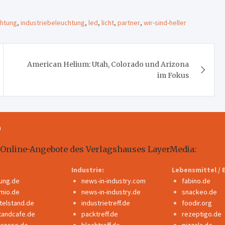
chtung
,
industriebeleuchtung
,
led
,
licht
,
partner
,
wir-sind-heller
American Helium: Utah, Colorado und Arizona
im Fokus
m
 Online-Angebote des Verlagshauses LayerMedia:
Industrie:
Lebensmittel / 
dung.de
news-in-industry.com
fabino.de
mio.de
news-in-industry.de
snackeo.de
ttelstand.de
industrietreff.de
foodir.org
tandcafe.de
packtreff.de
rezeptigo.de
presse.de
blechtreff.de
pizzala.de