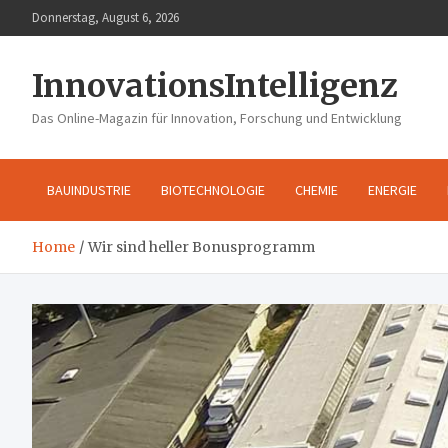
Skip
Donnerstag, August 6, 2026
to
content
InnovationsIntelligenz
Das Online-Magazin für Innovation, Forschung und Entwicklung
BAUINDUSTRIE
BIOTECHNOLOGIE
CHEMIE
ENERGIE
Home
Wir sind heller Bonusprogramm