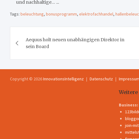
und nachhaltige… ...
Tags:
beleuchtung
,
bonusprogramm
,
elektrofachhandel
,
hallenbeleu
Beitragsnavigation
Aequus holt neuen unabhängigen Direktor in
sein Board
Copyright © 2026
InnovationsIntelligenz
Datenschutz
Impressu
Weitere
Business:
123bil
bloggo
join-mi
mittels
firmen