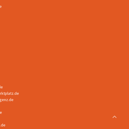
e
de
ktplatz.de
ligenz.de
e
s.de