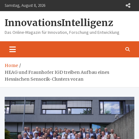
Skip
Samstag, August 8, 2026
to
content
InnovationsIntelligenz
Das Online-Magazin für Innovation, Forschung und Entwicklung
Home
HEAG und Fraunhofer IGD treiben Aufbau eines
Hessischen Sensorik-Clusters voran