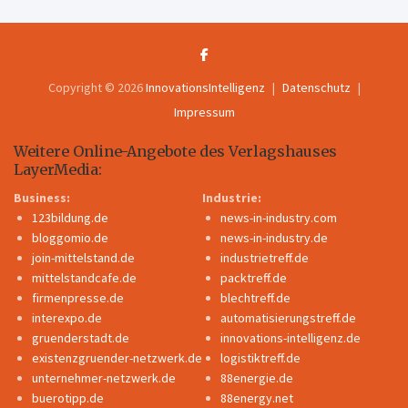
Copyright © 2026
InnovationsIntelligenz
Datenschutz
Impressum
Weitere Online-Angebote des Verlagshauses
LayerMedia:
Business:
Industrie:
123bildung.de
news-in-industry.com
bloggomio.de
news-in-industry.de
join-mittelstand.de
industrietreff.de
mittelstandcafe.de
packtreff.de
firmenpresse.de
blechtreff.de
interexpo.de
automatisierungstreff.de
gruenderstadt.de
innovations-intelligenz.de
existenzgruender-netzwerk.de
logistiktreff.de
unternehmer-netzwerk.de
88energie.de
buerotipp.de
88energy.net