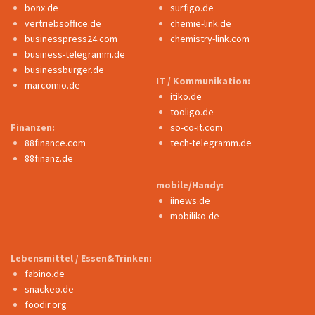
bonx.de
surfigo.de
vertriebsoffice.de
chemie-link.de
businesspress24.com
chemistry-link.com
business-telegramm.de
businessburger.de
IT / Kommunikation:
marcomio.de
itiko.de
tooligo.de
Finanzen:
so-co-it.com
88finance.com
tech-telegramm.de
88finanz.de
mobile/Handy:
iinews.de
mobiliko.de
Lebensmittel / Essen&Trinken:
fabino.de
snackeo.de
foodir.org