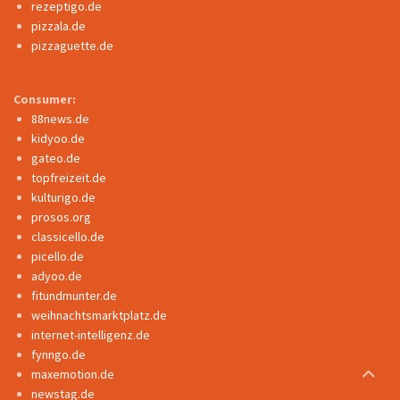
rezeptigo.de
pizzala.de
pizzaguette.de
Consumer:
88news.de
kidyoo.de
gateo.de
topfreizeit.de
kulturigo.de
prosos.org
classicello.de
picello.de
adyoo.de
fitundmunter.de
weihnachtsmarktplatz.de
internet-intelligenz.de
fynngo.de
maxemotion.de
newstag.de