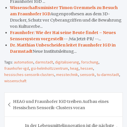
Fraunhofer IGD ...
Wissenschaftsminister Timon Gremmels zu Besuch
am Fraunhofer IGD
Augenprothesen aus dem 3D-
Drucker, Schutz vor Cyberangriffen und die Bewahrung
von Kulturerbe...
Fraunhofer: Wie der Hai seine Beute findet – Neues
Sensorsystem vorgestellt
-- /via Jetzt-PR/ --...
Dr. Matthias Unbescheiden leitet Fraunhofer IGD in
Darmstadt
Neue Institutsleitung...
Tags:
automation
,
darmstadt
,
digitalisierung
,
forschung
,
fraunhofer-igd
,
gsi-helmholtzzentrum
,
heag
,
hessen
,
hessisches-sensorik-clusters
,
messtechnik
,
sensorik
,
tu-darmstadt
,
wissenschaft
Beitragsnavigation
HEAG und Fraunhofer IGD treiben Aufbau eines
Hessischen Sensorik-Clusters voran
In der Lebensmittelinnovation ist die nächste