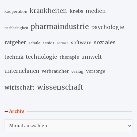
krankheiten
medien
krebs
kooperation
pharmaindustrie
psychologie
nachhaltigkeit
soziales
ratgeber
software
schule
senior
service
umwelt
technik
technologie
therapie
unternehmen
verbraucher
verlag
vorsorge
wissenschaft
wirtschaft
Archiv
Archiv