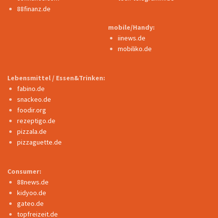
88finanz.de
mobile/Handy:
iinews.de
mobiliko.de
Lebensmittel / Essen&Trinken:
fabino.de
snackeo.de
foodir.org
rezeptigo.de
pizzala.de
pizzaguette.de
Consumer:
88news.de
kidyoo.de
gateo.de
topfreizeit.de