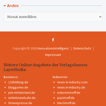
Archiv
Archiv
Copyright © 2026
InnovationsIntelligenz
Datenschutz
Impressum
Weitere Online-Angebote des Verlagshauses
LayerMedia:
Business:
Industrie:
123bildung.de
news-in-industry.com
bloggomio.de
news-in-industry.de
join-mittelstand.de
industrietreff.de
mittelstandcafe.de
packtreff.de
firmenpresse.de
blechtreff.de