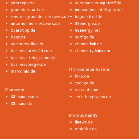
interexpo.de
automatisierungstreff.de
gruenderstadt.de
innovations-intelligenz.de
existenzgruender-netzwerk.de
logistiktreff.de
unternehmer-netzwerk.de
88energie.de
buerotipp.de
88energy.net
bonx.de
surfigo.de
vertriebsoffice.de
chemie-link.de
businesspress24.com
chemistry-link.com
business-telegramm.de
businessburger.de
IT / Kommunikation:
marcomio.de
itiko.de
tooligo.de
Finanzen:
so-co-it.com
88finance.com
tech-telegramm.de
88finanz.de
mobile/Handy:
iinews.de
mobiliko.de