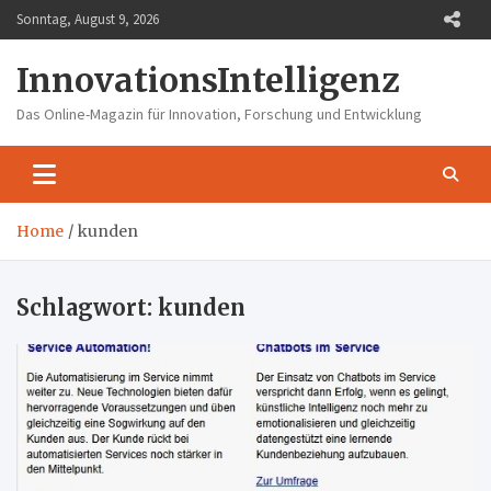
Skip
Sonntag, August 9, 2026
to
content
InnovationsIntelligenz
Das Online-Magazin für Innovation, Forschung und Entwicklung
Home
kunden
Schlagwort:
kunden