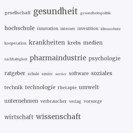
gesundheit
gesellschaft
gesundheitspolitik
hochschule
innovation
investition
internet
klimaschutz
krankheiten
medien
krebs
kooperation
pharmaindustrie
psychologie
nachhaltigkeit
soziales
ratgeber
software
schule
senior
service
umwelt
technik
technologie
therapie
unternehmen
verbraucher
verlag
vorsorge
wissenschaft
wirtschaft