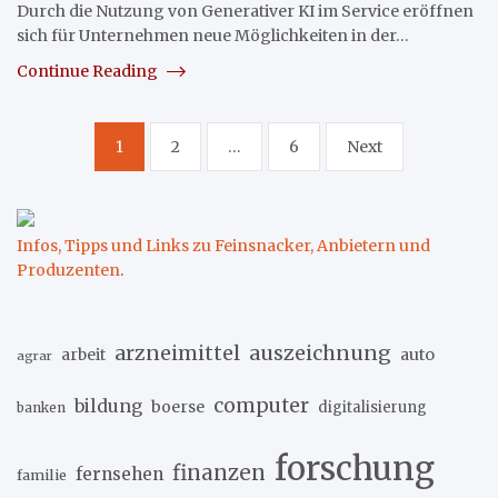
Durch die Nutzung von Generativer KI im Service eröffnen
sich für Unternehmen neue Möglichkeiten in der…
Continue Reading
Seitennummerierung
1
2
…
6
Next
der
Beiträge
Infos, Tipps und Links zu Feinsnacker, Anbietern und
Produzenten
.
arzneimittel
auszeichnung
arbeit
auto
agrar
computer
bildung
boerse
digitalisierung
banken
forschung
finanzen
fernsehen
familie