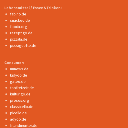
Lebensmittel / Essen&Trinken:
fabino.de
snackeo.de
foodir.org
rezeptigo.de
pizzala.de
pizzaguette.de
Consumer:
88news.de
kidyoo.de
gateo.de
topfreizeit.de
kulturigo.de
prosos.org
classicello.de
picello.de
adyoo.de
fitundmunter.de