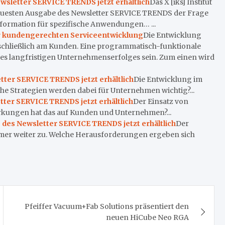
sletter SERVICE TRENDS jetzt erhältlich
Das X [iks] Institut
euesten Ausgabe des Newsletter SERVICE TRENDS der Frage
nsformation für spezifische Anwendungen… ...
ur kundengerechten Serviceentwicklung
Die Entwicklung
sschließlich am Kunden. Eine programmatisch-funktionale
des langfristigen Unternehmenserfolges sein. Zum einen wird
tter SERVICE TRENDS jetzt erhältlich
Die Entwicklung im
che Strategien werden dabei für Unternehmen wichtig?...
tter SERVICE TRENDS jetzt erhältlich
Der Einsatz von
rkungen hat das auf Kunden und Unternehmen?...
e des Newsletter SERVICE TRENDS jetzt erhältlich
Der
mmer weiter zu. Welche Herausforderungen ergeben sich
Pfeiffer Vacuum+Fab Solutions präsentiert den
neuen HiCube Neo RGA