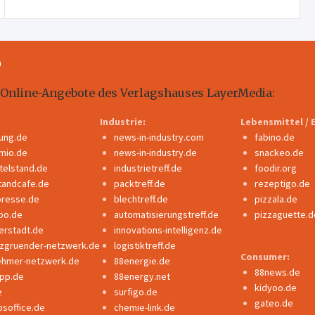
m
 Online-Angebote des Verlagshauses LayerMedia:
Industrie:
Lebensmittel / 
dung.de
news-in-industry.com
fabino.de
mio.de
news-in-industry.de
snackeo.de
ttelstand.de
industrietreff.de
foodir.org
tandcafe.de
packtreff.de
rezeptigo.de
presse.de
blechtreff.de
pizzala.de
po.de
automatisierungstreff.de
pizzaguette.d
erstadt.de
innovations-intelligenz.de
nzgruender-netzwerk.de
logistiktreff.de
Consumer:
ehmer-netzwerk.de
88energie.de
88news.de
ipp.de
88energy.net
kidyoo.de
e
surfigo.de
gateo.de
bsoffice.de
chemie-link.de