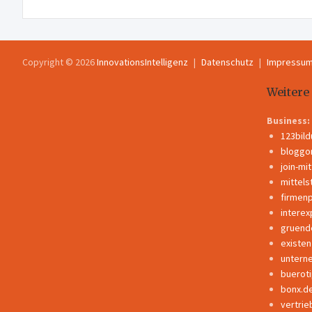
Copyright © 2026
InnovationsIntelligenz
Datenschutz
Impressu
Weitere
Business:
123bil
bloggo
join-mi
mittels
firmen
interex
gruend
existe
untern
buerot
bonx.d
vertrie