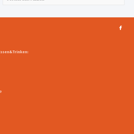
Essen&Trinken:
e