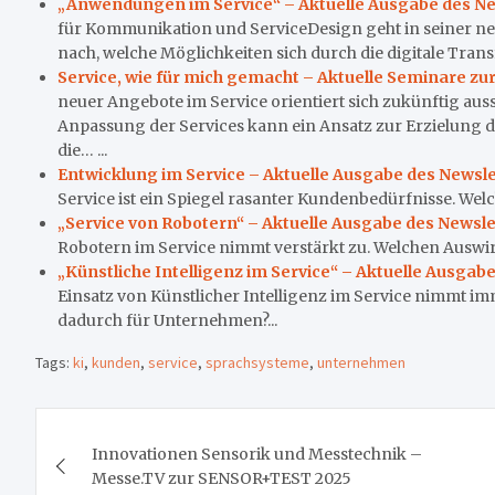
„Anwendungen im Service“ – Aktuelle Ausgabe des New
für Kommunikation und ServiceDesign geht in seiner n
nach, welche Möglichkeiten sich durch die digitale Tra
Service, wie für mich gemacht – Aktuelle Seminare z
neuer Angebote im Service orientiert sich zukünftig au
Anpassung der Services kann ein Ansatz zur Erzielung 
die… ...
Entwicklung im Service – Aktuelle Ausgabe des Newsle
Service ist ein Spiegel rasanter Kundenbedürfnisse. Wel
„Service von Robotern“ – Aktuelle Ausgabe des Newsle
Robotern im Service nimmt verstärkt zu. Welchen Auswi
„Künstliche Intelligenz im Service“ – Aktuelle Ausgab
Einsatz von Künstlicher Intelligenz im Service nimmt i
dadurch für Unternehmen?...
Tags:
ki
,
kunden
,
service
,
sprachsysteme
,
unternehmen
Beitragsnavigation
Innovationen Sensorik und Messtechnik –
Messe.TV zur SENSOR+TEST 2025