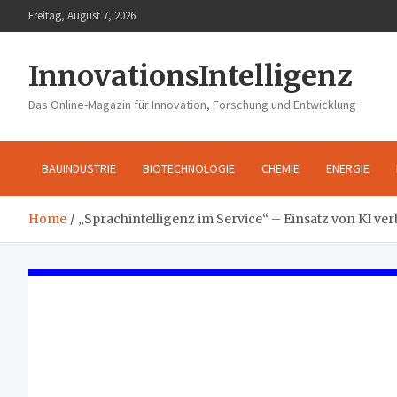
Skip
Freitag, August 7, 2026
to
content
InnovationsIntelligenz
Das Online-Magazin für Innovation, Forschung und Entwicklung
BAUINDUSTRIE
BIOTECHNOLOGIE
CHEMIE
ENERGIE
Home
„Sprachintelligenz im Service“ – Einsatz von KI ve