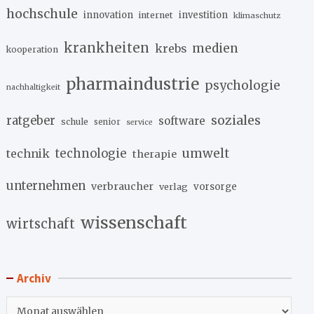
hochschule
innovation
investition
internet
klimaschutz
krankheiten
medien
krebs
kooperation
pharmaindustrie
psychologie
nachhaltigkeit
soziales
ratgeber
software
schule
senior
service
umwelt
technik
technologie
therapie
unternehmen
verbraucher
verlag
vorsorge
wissenschaft
wirtschaft
Archiv
Archiv