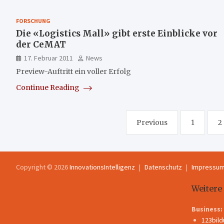
FORSCHUNG
Die «Logistics Mall» gibt erste Einblicke vor
der CeMAT
17. Februar 2011
News
Preview-Auftritt ein voller Erfolg
Continue Reading
Seitennummerierung
Previous
1
2
der
Beiträge
Copyright © 2026
InnovationsIntelligenz
Datenschutz
Impressu
Weitere
Business:
123bil