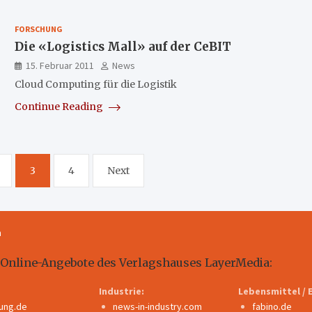
FORSCHUNG
Die «Logistics Mall» auf der CeBIT
15. Februar 2011
News
Cloud Computing für die Logistik
Continue Reading
3
4
Next
m
 Online-Angebote des Verlagshauses LayerMedia:
Industrie:
Lebensmittel / 
dung.de
news-in-industry.com
fabino.de