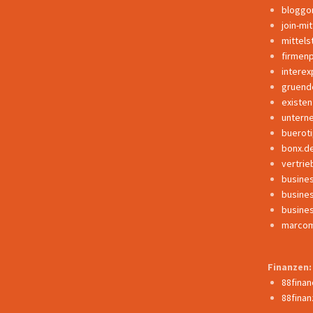
bloggo
join-mi
mittels
firmen
interex
gruend
existe
untern
buerot
bonx.d
vertrie
busine
busine
busine
marcom
Finanzen:
88fina
88finan