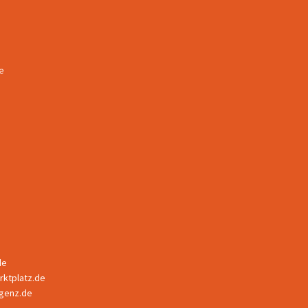
e
de
ktplatz.de
ligenz.de