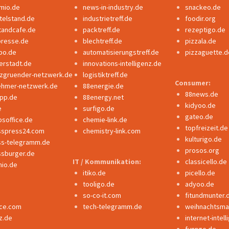
mio.de
news-in-industry.de
snackeo.de
ttelstand.de
industrietreff.de
foodir.org
tandcafe.de
packtreff.de
rezeptigo.de
presse.de
blechtreff.de
pizzala.de
po.de
automatisierungstreff.de
pizzaguette.d
erstadt.de
innovations-intelligenz.de
nzgruender-netzwerk.de
logistiktreff.de
Consumer:
ehmer-netzwerk.de
88energie.de
88news.de
ipp.de
88energy.net
kidyoo.de
e
surfigo.de
gateo.de
bsoffice.de
chemie-link.de
topfreizeit.de
sspress24.com
chemistry-link.com
kulturigo.de
ss-telegramm.de
prosos.org
ssburger.de
IT / Kommunikation:
classicello.de
io.de
itiko.de
picello.de
tooligo.de
adyoo.de
so-co-it.com
fitundmunter.
nce.com
tech-telegramm.de
weihnachtsmar
z.de
internet-intel
fynngo.de