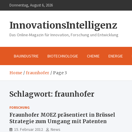
Skip
Donnerstag, August 6, 2026
to
content
InnovationsIntelligenz
Das Online-Magazin für Innovation, Forschung und Entwicklung
BAUINDUSTRIE
BIOTECHNOLOGIE
CHEMIE
ENERGIE
Home
fraunhofer
Page 3
Schlagwort:
fraunhofer
FORSCHUNG
Fraunhofer MOEZ präsentiert in Brüssel
Strategie zum Umgang mit Patenten
15. Februar 2012
News