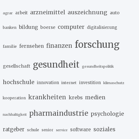
arzneimittel
auszeichnung
arbeit
auto
agrar
computer
bildung
boerse
digitalisierung
banken
forschung
finanzen
fernsehen
familie
gesundheit
gesellschaft
gesundheitspolitik
hochschule
innovation
investition
internet
klimaschutz
krankheiten
medien
krebs
kooperation
pharmaindustrie
psychologie
nachhaltigkeit
soziales
ratgeber
software
schule
senior
service