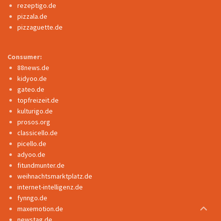
rezeptigo.de
pizzala.de
pizzaguette.de
Consumer:
88news.de
kidyoo.de
gateo.de
topfreizeit.de
kulturigo.de
prosos.org
classicello.de
picello.de
adyoo.de
fitundmunter.de
weihnachtsmarktplatz.de
internet-intelligenz.de
fynngo.de
maxemotion.de
newstag.de