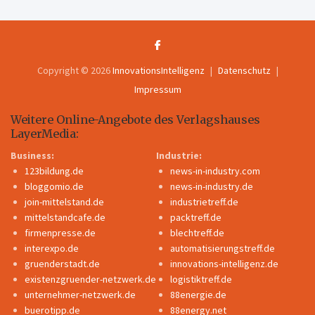
Copyright © 2026
InnovationsIntelligenz
Datenschutz
Impressum
Weitere Online-Angebote des Verlagshauses
LayerMedia:
Business:
Industrie:
123bildung.de
news-in-industry.com
bloggomio.de
news-in-industry.de
join-mittelstand.de
industrietreff.de
mittelstandcafe.de
packtreff.de
firmenpresse.de
blechtreff.de
interexpo.de
automatisierungstreff.de
gruenderstadt.de
innovations-intelligenz.de
existenzgruender-netzwerk.de
logistiktreff.de
unternehmer-netzwerk.de
88energie.de
buerotipp.de
88energy.net