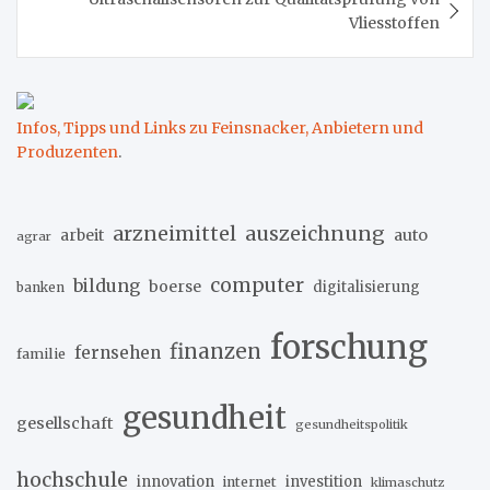
Vliesstoffen
Infos, Tipps und Links zu Feinsnacker, Anbietern und
Produzenten
.
arzneimittel
auszeichnung
arbeit
auto
agrar
computer
bildung
boerse
digitalisierung
banken
forschung
finanzen
fernsehen
familie
gesundheit
gesellschaft
gesundheitspolitik
hochschule
innovation
investition
internet
klimaschutz