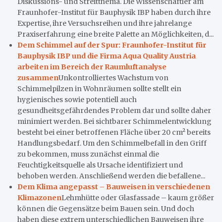
Diskussions- und Streitthema. Die Wissenschaftler am
Fraunhofer-Institut für Bauphysik IBP haben durch ihre
Expertise, ihre Versuchsreihen und ihre jahrelange
Praxiserfahrung eine breite Palette an Möglichkeiten, d...
Dem Schimmel auf der Spur: Fraunhofer-Institut für
Bauphysik IBP und die Firma Aqua Quality Austria
arbeiten im Bereich der Raumluftanalyse
zusammen
Unkontrolliertes Wachstum von
Schimmelpilzen in Wohnräumen sollte stellt ein
hygienisches sowie potentiell auch
gesundheitsgefährdendes Problem dar und sollte daher
minimiert werden. Bei sichtbarer Schimmelentwicklung
besteht bei einer betroffenen Fläche über 20 cm² bereits
Handlungsbedarf. Um den Schimmelbefall in den Griff
zu bekommen, muss zunächst einmal die
Feuchtigkeitsquelle als Ursache identifiziert und
behoben werden. Anschließend werden die befallene...
Dem Klima angepasst – Bauweisen in verschiedenen
Klimazonen
Lehmhütte oder Glasfassade – kaum größer
können die Gegensätze beim Bauen sein. Und doch
haben diese extrem unterschiedlichen Bauweisen ihre