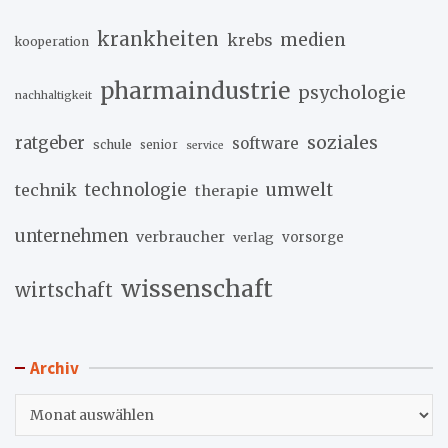
krankheiten
medien
krebs
kooperation
pharmaindustrie
psychologie
nachhaltigkeit
soziales
ratgeber
software
schule
senior
service
umwelt
technik
technologie
therapie
unternehmen
verbraucher
verlag
vorsorge
wissenschaft
wirtschaft
Archiv
Archiv