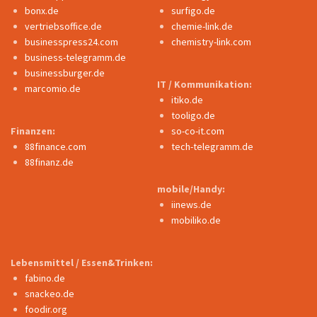
bonx.de
surfigo.de
vertriebsoffice.de
chemie-link.de
businesspress24.com
chemistry-link.com
business-telegramm.de
businessburger.de
IT / Kommunikation:
marcomio.de
itiko.de
tooligo.de
Finanzen:
so-co-it.com
88finance.com
tech-telegramm.de
88finanz.de
mobile/Handy:
iinews.de
mobiliko.de
Lebensmittel / Essen&Trinken:
fabino.de
snackeo.de
foodir.org