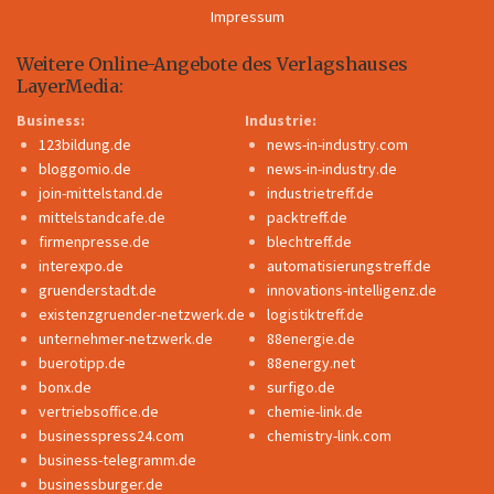
Impressum
Weitere Online-Angebote des Verlagshauses
LayerMedia:
Business:
Industrie:
123bildung.de
news-in-industry.com
bloggomio.de
news-in-industry.de
join-mittelstand.de
industrietreff.de
mittelstandcafe.de
packtreff.de
firmenpresse.de
blechtreff.de
interexpo.de
automatisierungstreff.de
gruenderstadt.de
innovations-intelligenz.de
existenzgruender-netzwerk.de
logistiktreff.de
unternehmer-netzwerk.de
88energie.de
buerotipp.de
88energy.net
bonx.de
surfigo.de
vertriebsoffice.de
chemie-link.de
businesspress24.com
chemistry-link.com
business-telegramm.de
businessburger.de