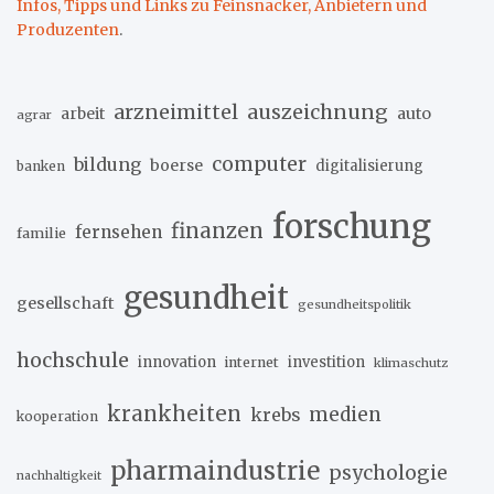
Infos, Tipps und Links zu Feinsnacker, Anbietern und
Produzenten
.
arzneimittel
auszeichnung
arbeit
auto
agrar
computer
bildung
boerse
digitalisierung
banken
forschung
finanzen
fernsehen
familie
gesundheit
gesellschaft
gesundheitspolitik
hochschule
innovation
investition
internet
klimaschutz
krankheiten
medien
krebs
kooperation
pharmaindustrie
psychologie
nachhaltigkeit