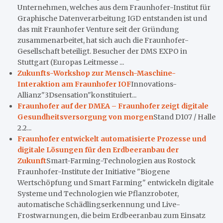
Unternehmen, welches aus dem Fraunhofer-Institut für
Graphische Datenverarbeitung IGD entstanden ist und
das mit Fraunhofer Venture seit der Gründung
zusammenarbeitet, hat sich auch die Fraunhofer-
Gesellschaft beteiligt. Besucher der DMS EXPO in
Stuttgart (Europas Leitmesse ...
Zukunfts-Workshop zur Mensch-Maschine-
Interaktion am Fraunhofer IOF
Innovations-
Allianz"3Dsensation"konstituiert...
Fraunhofer auf der DMEA – Fraunhofer zeigt digitale
Gesundheitsversorgung von morgen
Stand D107 / Halle
2.2...
Fraunhofer entwickelt automatisierte Prozesse und
digitale Lösungen für den Erdbeeranbau der
Zukunft
Smart-Farming-Technologien aus Rostock
Fraunhofer-Institute der Initiative "Biogene
Wertschöpfung und Smart Farming" entwickeln digitale
Systeme und Technologien wie Pflanzroboter,
automatische Schädlingserkennung und Live-
Frostwarnungen, die beim Erdbeeranbau zum Einsatz