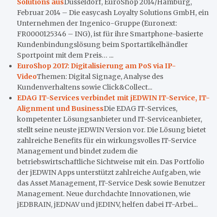
Solutions aus
Düsseldorf, EuroShop 2014/Hamburg,
Februar 2014 – Die easycash Loyalty Solutions GmbH, ein
Unternehmen der Ingenico-Gruppe (Euronext:
FR0000125346 – ING), ist für ihre Smartphone-basierte
Kundenbindungslösung beim Sportartikelhändler
Sportpoint mit dem Preis… ...
EuroShop 2017: Digitalisierung am PoS via IP-
Video
Themen: Digital Signage, Analyse des
Kundenverhaltens sowie Click&Collect...
EDAG IT-Services verbindet mit jEDWIN IT-Service, IT-
Alignment und Business
Die EDAG IT-Services,
kompetenter Lösungsanbieter und IT-Serviceanbieter,
stellt seine neuste jEDWIN Version vor. Die Lösung bietet
zahlreiche Benefits für ein wirkungsvolles IT-Service
Management und bindet zudem die
betriebswirtschaftliche Sichtweise mit ein. Das Portfolio
der jEDWIN Apps unterstützt zahlreiche Aufgaben, wie
das Asset Management, IT-Service Desk sowie Benutzer
Management. Neue durchdachte Innovationen, wie
jEDBRAIN, jEDNAV und jEDINV, helfen dabei IT-Arbei...