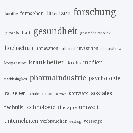
forschung
finanzen
fernsehen
familie
gesundheit
gesellschaft
gesundheitspolitik
hochschule
innovation
investition
internet
klimaschutz
krankheiten
medien
krebs
kooperation
pharmaindustrie
psychologie
nachhaltigkeit
soziales
ratgeber
software
schule
senior
service
umwelt
technik
technologie
therapie
unternehmen
verbraucher
verlag
vorsorge