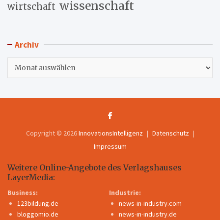
wissenschaft
wirtschaft
Archiv
Archiv
Copyright © 2026
InnovationsIntelligenz
Datenschutz
Impressum
Weitere Online-Angebote des Verlagshauses
LayerMedia:
Business:
Industrie:
123bildung.de
news-in-industry.com
bloggomio.de
news-in-industry.de