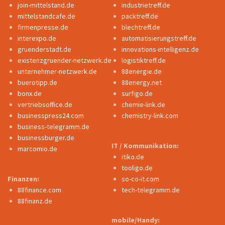
join-mittelstand.de
industrietreff.de
mittelstandcafe.de
packtreff.de
firmenpresse.de
blechtreff.de
interexpo.de
automatisierungstreff.de
gruenderstadt.de
innovations-intelligenz.de
existenzgruender-netzwerk.de
logistiktreff.de
unternehmer-netzwerk.de
88energie.de
buerotipp.de
88energy.net
bonx.de
surfigo.de
vertriebsoffice.de
chemie-link.de
businesspress24.com
chemistry-link.com
business-telegramm.de
businessburger.de
IT / Kommunikation:
marcomio.de
itiko.de
tooligo.de
Finanzen:
so-co-it.com
88finance.com
tech-telegramm.de
88finanz.de
mobile/Handy: