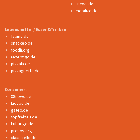
iinews.de
mobiliko.de
Lebensmittel / Essen&Trinken:
fabino.de
snackeo.de
foodir.org
rezeptigo.de
pizzala.de
pizzaguette.de
Consumer:
88news.de
kidyoo.de
gateo.de
topfreizeit.de
kulturigo.de
prosos.org
classicello.de