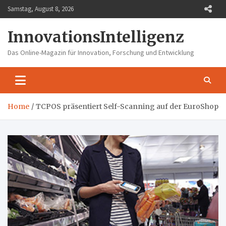
Skip
Samstag, August 8, 2026
to
content
InnovationsIntelligenz
Das Online-Magazin für Innovation, Forschung und Entwicklung
Home
TCPOS präsentiert Self-Scanning auf der EuroShop