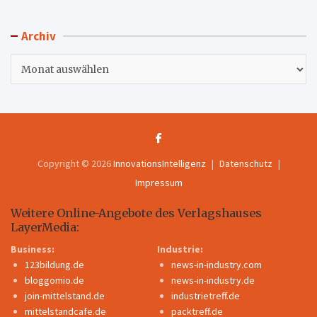
Archiv
Archiv
Copyright © 2026
InnovationsIntelligenz
Datenschutz
Impressum
Weitere Online-Angebote des Verlagshauses
LayerMedia:
Business:
Industrie:
123bildung.de
news-in-industry.com
bloggomio.de
news-in-industry.de
join-mittelstand.de
industrietreff.de
mittelstandcafe.de
packtreff.de