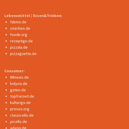
Lebensmittel / Essen&Trinken:
fabino.de
snackeo.de
foodir.org
rezeptigo.de
pizzala.de
pizzaguette.de
Consumer:
88news.de
kidyoo.de
gateo.de
topfreizeit.de
kulturigo.de
prosos.org
classicello.de
picello.de
adyoo.de