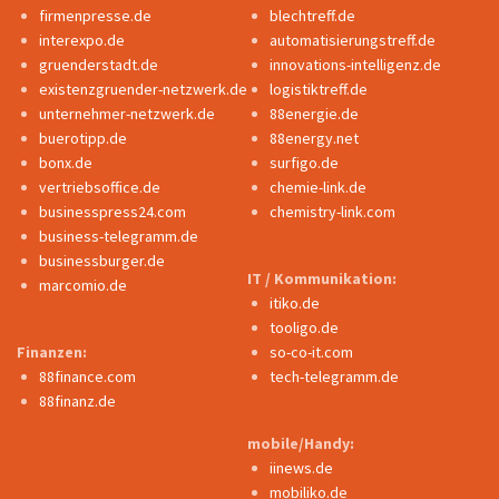
firmenpresse.de
blechtreff.de
interexpo.de
automatisierungstreff.de
gruenderstadt.de
innovations-intelligenz.de
existenzgruender-netzwerk.de
logistiktreff.de
unternehmer-netzwerk.de
88energie.de
buerotipp.de
88energy.net
bonx.de
surfigo.de
vertriebsoffice.de
chemie-link.de
businesspress24.com
chemistry-link.com
business-telegramm.de
businessburger.de
IT / Kommunikation:
marcomio.de
itiko.de
tooligo.de
Finanzen:
so-co-it.com
88finance.com
tech-telegramm.de
88finanz.de
mobile/Handy:
iinews.de
mobiliko.de