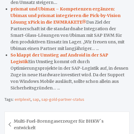
den Umsatz steigern....
prismat und Ubimax – Kompetenzen ergänzen:
Ubimax und prismat integrieren die Pick-by-Vision
Lösung xPick in die EWMRAKETE®
Das Ziel der
Partnerschaft ist die standardnahe Integration der
Smart-Glass-Lösungen von Ubimax mit SAP EWM für
den produktiven Einsatz im Lager. „Wir freuen uns, mit
Ubimax einen Partner mit langjähriger… ...
So klappt der Umstieg auf Android in der SAP
Logistik
Ein Umstieg kommt oft durch
Optimierungsprojekte in der SAP-Logistik auf, in dessen
Zuge in neue Hardware investiert wird. Da der Support
von Windows Mobile ausläuft, sollte schon allein aus
Sicherheitsgründen… ...
Tags:
entplexit
,
sap
,
sap-gold-partner-status
Beitragsnavigation
Multi-Fuel-Brenngaserzeuger für BHKW´s
entwickelt