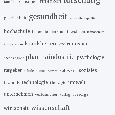
forschung
finanzen
fernsehen
familie
gesundheit
gesellschaft
gesundheitspolitik
hochschule
innovation
investition
internet
klimaschutz
krankheiten
medien
krebs
kooperation
pharmaindustrie
psychologie
nachhaltigkeit
soziales
ratgeber
software
schule
senior
service
umwelt
technik
technologie
therapie
unternehmen
verbraucher
verlag
vorsorge
wissenschaft
wirtschaft