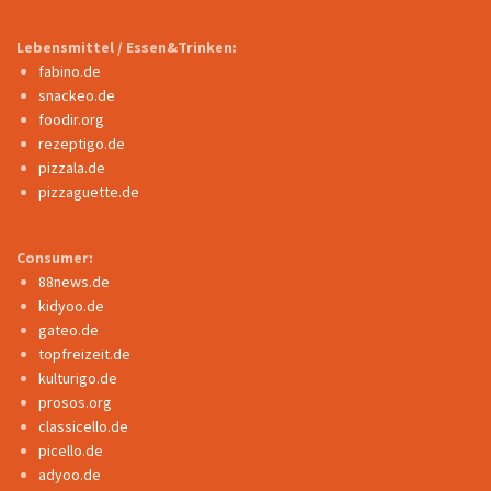
Lebensmittel / Essen&Trinken:
fabino.de
snackeo.de
foodir.org
rezeptigo.de
pizzala.de
pizzaguette.de
Consumer:
88news.de
kidyoo.de
gateo.de
topfreizeit.de
kulturigo.de
prosos.org
classicello.de
picello.de
adyoo.de