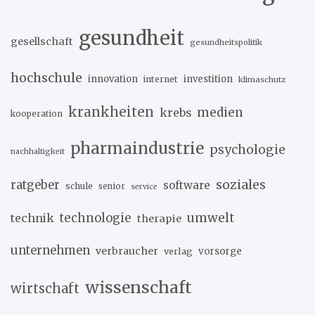
gesundheit
gesellschaft
gesundheitspolitik
hochschule
innovation
investition
internet
klimaschutz
krankheiten
medien
krebs
kooperation
pharmaindustrie
psychologie
nachhaltigkeit
soziales
ratgeber
software
schule
senior
service
umwelt
technik
technologie
therapie
unternehmen
verbraucher
verlag
vorsorge
wissenschaft
wirtschaft