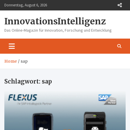
Skip
Donnerstag, August 6, 2026
to
content
InnovationsIntelligenz
Das Online-Magazin für Innovation, Forschung und Entwicklung
Home
sap
Schlagwort:
sap