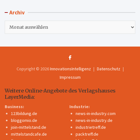
Archiv
Archiv
Copyright © 2026
InnovationsIntelligenz
Datenschutz
Impressum
Weitere Online-Angebote des Verlagshauses
LayerMedia:
Business:
Industrie:
123bildung.de
news-in-industry.com
bloggomio.de
news-in-industry.de
join-mittelstand.de
industrietreff.de
mittelstandcafe.de
packtreff.de