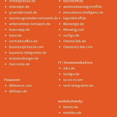
firmenpresse.de
blechtreff.de
interexpo.de
automatisierungstreff.de
gruenderstadt.de
innovations-intelligenz.de
existenzgruender-netzwerk.de
logistiktreff.de
unternehmer-netzwerk.de
88energie.de
buerotipp.de
88energy.net
bonx.de
surfigo.de
vertriebsoffice.de
chemie-link.de
businesspress24.com
chemistry-link.com
business-telegramm.de
businessburger.de
IT / Kommunikation:
marcomio.de
itiko.de
tooligo.de
Finanzen:
so-co-it.com
88finance.com
tech-telegramm.de
88finanz.de
mobile/Handy:
iinews.de
mobiliko.de