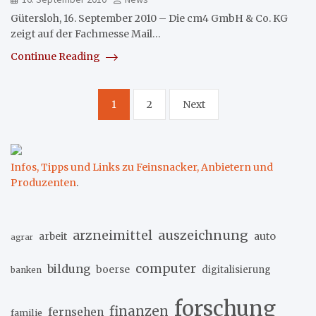
Gütersloh, 16. September 2010 – Die cm4 GmbH & Co. KG
zeigt auf der Fachmesse Mail…
Continue Reading
Seitennummerierung
1
2
Next
der
Beiträge
Infos, Tipps und Links zu Feinsnacker, Anbietern und
Produzenten
.
arzneimittel
auszeichnung
arbeit
auto
agrar
computer
bildung
boerse
digitalisierung
banken
forschung
finanzen
fernsehen
familie