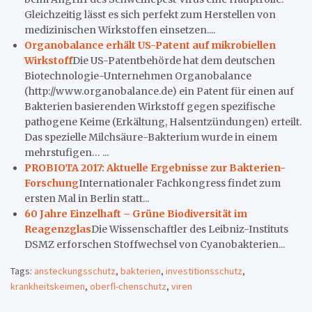
Gleichzeitig lässt es sich perfekt zum Herstellen von
medizinischen Wirkstoffen einsetzen....
Organobalance erhält US-Patent auf mikrobiellen
Wirkstoff
Die US-Patentbehörde hat dem deutschen
Biotechnologie-Unternehmen Organobalance
(http://www.organobalance.de) ein Patent für einen auf
Bakterien basierenden Wirkstoff gegen spezifische
pathogene Keime (Erkältung, Halsentzündungen) erteilt.
Das spezielle Milchsäure-Bakterium wurde in einem
mehrstufigen… ...
PROBIOTA 2017: Aktuelle Ergebnisse zur Bakterien-
Forschung
Internationaler Fachkongress findet zum
ersten Mal in Berlin statt...
60 Jahre Einzelhaft – Grüne Biodiversität im
Reagenzglas
Die Wissenschaftler des Leibniz-Instituts
DSMZ erforschen Stoffwechsel von Cyanobakterien...
Tags:
ansteckungsschutz
,
bakterien
,
investitionsschutz
,
krankheitskeimen
,
oberfl-chenschutz
,
viren