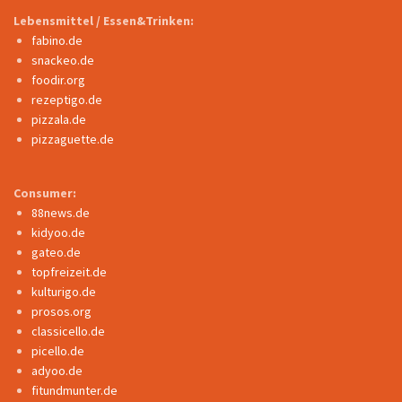
Lebensmittel / Essen&Trinken:
fabino.de
snackeo.de
foodir.org
rezeptigo.de
pizzala.de
pizzaguette.de
Consumer:
88news.de
kidyoo.de
gateo.de
topfreizeit.de
kulturigo.de
prosos.org
classicello.de
picello.de
adyoo.de
fitundmunter.de