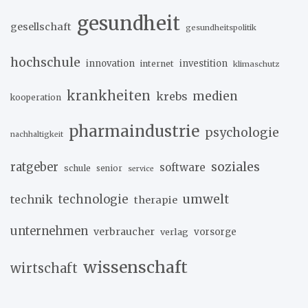
gesundheit
gesellschaft
gesundheitspolitik
hochschule
innovation
investition
internet
klimaschutz
krankheiten
medien
krebs
kooperation
pharmaindustrie
psychologie
nachhaltigkeit
soziales
ratgeber
software
schule
senior
service
umwelt
technik
technologie
therapie
unternehmen
verbraucher
verlag
vorsorge
wissenschaft
wirtschaft