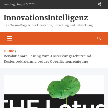
Skip
Sonntag, August 9, 2026
to
content
InnovationsIntelligenz
Das Online-Magazin für Innovation, Forschung und Entwicklung
Home
Revolutionäre Lösung zum Ansteckungsschutz und
Kostenreduzierung bei der Oberflächenreinigung!