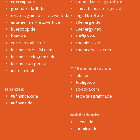
interexpo.de
automatisierungstreff.de
gruenderstadt.de
innovations-intelligenz.de
existenzgruender-netzwerk.de
logistiktreff.de
unternehmer-netzwerk.de
88energie.de
buerotipp.de
88energy.net
bonx.de
surfigo.de
vertriebsoffice.de
chemie-link.de
businesspress24.com
chemistry-link.com
business-telegramm.de
businessburger.de
IT / Kommunikation:
marcomio.de
itiko.de
tooligo.de
Finanzen:
so-co-it.com
88finance.com
tech-telegramm.de
88finanz.de
mobile/Handy:
iinews.de
mobiliko.de