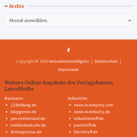
Archiv
Archiv
Copyright © 2026
InnovationsIntelligenz
Datenschutz
Impressum
Weitere Online-Angebote des Verlagshauses
LayerMedia:
Business:
Industrie:
123bildung.de
news-in-industry.com
bloggomio.de
news-in-industry.de
join-mittelstand.de
industrietreff.de
mittelstandcafe.de
packtreff.de
firmenpresse.de
blechtreff.de